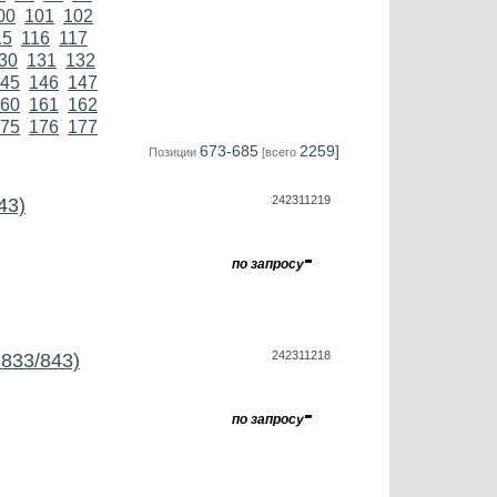
00
101
102
15
116
117
30
131
132
45
146
147
60
161
162
75
176
177
673-685
2259]
Позиции
[всего
242311219
43)
-
по запросу
242311218
833/843)
-
по запросу