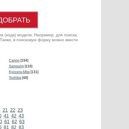
я (кода) модели. Например, для поиска
 Также, в поисковую форму можно ввести
Canon
[194]
Samsung
[116]
Kyocera-Mita
[131]
Toshiba
[48]
0
21
22
23
0
41
42
43
0
61
62
63
0
81
82
83