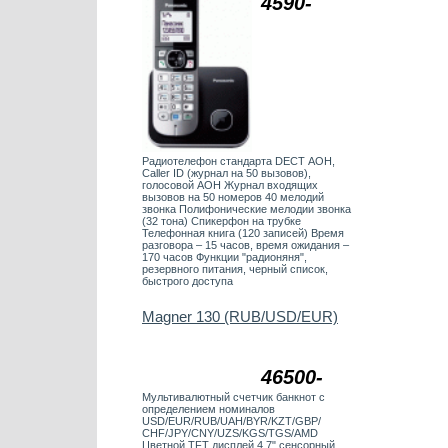
4590-
Радиотелефон стандарта DECT АОН,
Caller ID (журнал на 50 вызовов),
голосовой АОН Журнал входящих
вызовов на 50 номеров 40 мелодий
звонка Полифонические мелодии звонка
(32 тона) Спикерфон на трубке
Телефонная книга (120 записей) Время
разговора – 15 часов, время ожидания –
170 часов Функции "радионяня",
резервного питания, черный список,
быстрого доступа
Magner 130 (RUB/USD/EUR)
46500-
Мультивалютный счетчик банкнот с
определением номиналов
USD/EUR/RUB/UAH/BYR/KZT/GBP/
CHF/JPY/CNY/UZS/KGS/TGS/AMD
Цветной TFT дисплей 4,7" сенсорный