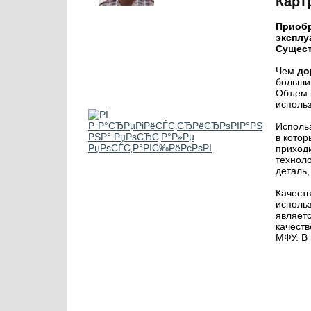
Карт
Приобр
эксплу
Сущест
Чем
до
больший
Объем 
использ
Исполь
в котор
приход
технол
деталь,
Качест
исполь
являет
качеств
МФУ. В