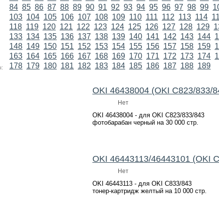
84
85
86
87
88
89
90
91
92
93
94
95
96
97
98
99
1
103
104
105
106
107
108
109
110
111
112
113
114
1
118
119
120
121
122
123
124
125
126
127
128
129
1
133
134
135
136
137
138
139
140
141
142
143
144
1
148
149
150
151
152
153
154
155
156
157
158
159
1
163
164
165
166
167
168
169
170
171
172
173
174
1
178
179
180
181
182
183
184
185
186
187
188
189
:
OKI 46438004 (OKI C823/833/8
Нет
OKI 46438004 - для OKI C823/833/843
фотобарабан черный на 30 000 стр.
OKI 46443113/46443101 (OKI C
Нет
OKI 46443113 - для OKI C833/843
тонер-картридж желтый на 10 000 стр.