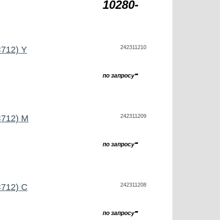
10280-
242311210
712) Y
-
по запросу
242311209
C712) M
-
по запросу
242311208
C712) C
-
по запросу