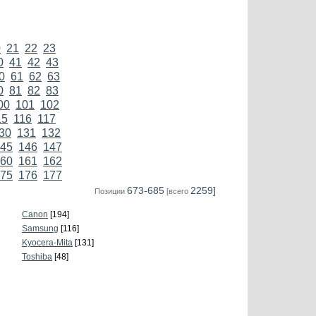
0
21
22
23
0
41
42
43
0
61
62
63
0
81
82
83
00
101
102
15
116
117
30
131
132
45
146
147
60
161
162
75
176
177
673-685
2259]
Позиции
[всего
Canon
[194]
Samsung
[116]
Kyocera-Mita
[131]
Toshiba
[48]