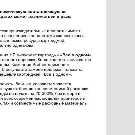
ономическую составляющую ее
ратах может различаться в разы.
высокопроизводительные аппараты имеют
по сравнению с аппаратами эконом класса.
ельно выше ресурса картриджей,
ельно одинакова.
ания HP выпускает картриджи «
Все в одном
»,
танного порошка. Когда тонер заканчивается
аном. Компания Brother применяет
. В результате замене подлежит только та
 дешевле картриджей «Все в одном».
печать. Важным условием является
 лучших брендов по совместимой расходке
оды на печать на 20-300%, без потери в
для всех современных моделей принтеров и
е, так и совместимые расходные материалы.