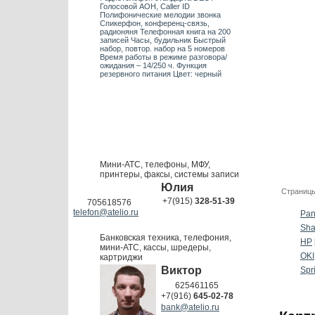
Голосовой АОН, Caller ID
Полифонические мелодии звонка
Спикерфон, конференц-связь,
радионяня Телефонная книга на 200
записей Часы, будильник Быстрый
набор, повтор. набор на 5 номеров
Время работы в режиме разговора/
ожидания – 14/250 ч. Функция
резервного питания Цвет: черный
Мини-АТС, телефоны, МФУ,
принтеры, факсы, системы записи
Юлия
Страницы
+7(915)
328-51-39
705618576
telefon@atelio.ru
Pan
Sha
Банковская техника, телефония,
HP
мини-АТС, кассы, шредеры,
OKI
картриджи
Виктор
Spr
625461165
+7(916)
645-02-78
bank@atelio.ru