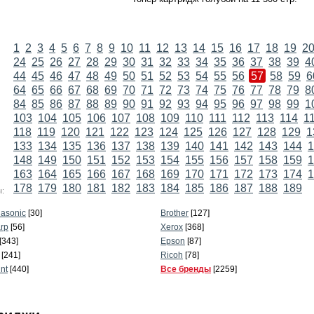
1
2
3
4
5
6
7
8
9
10
11
12
13
14
15
16
17
18
19
2
24
25
26
27
28
29
30
31
32
33
34
35
36
37
38
39
4
44
45
46
47
48
49
50
51
52
53
54
55
56
57
58
59
6
64
65
66
67
68
69
70
71
72
73
74
75
76
77
78
79
8
84
85
86
87
88
89
90
91
92
93
94
95
96
97
98
99
1
103
104
105
106
107
108
109
110
111
112
113
114
1
118
119
120
121
122
123
124
125
126
127
128
129
1
133
134
135
136
137
138
139
140
141
142
143
144
1
148
149
150
151
152
153
154
155
156
157
158
159
1
163
164
165
166
167
168
169
170
171
172
173
174
1
178
179
180
181
182
183
184
185
186
187
188
189
:
asonic
[30]
Brother
[127]
rp
[56]
Xerox
[368]
[343]
Epson
[87]
[241]
Ricoh
[78]
int
[440]
Все бренды
[2259]