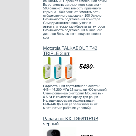
банкнот/мин Пересчет смешанной пачки
Вместимость загрузочного кармана -
500 банкнот Вместимость приемного
кармана - 500 банкнот Вместимость
отбраковочного кармана - 100 банкнот
Возможность подключения принтера
Самодиагностика всех узлов и
автоматическая калибровка детекторов
Возможность подключения выносного
дисплея Возможность подключения к
ком
Motorola TALKABOUT T42
TRIPLE 3 шт
5480-
Радиостанция портативная Частоты:
446-446.200 МГц 16 каналов ЖК-дисплей
Сканирование/мониторинг Мощность -
0.5 Вт В комплекте сразу три рации
Нелицензируемые радиостанции
PMR446 До 4 км (в зависимости от
местности и рабочих условий)
Panasonic KX-TG6811RUB
черный