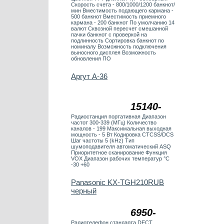
Скорость счета - 800/1000/1200 банкнот/
мин Вместимость подающего кармана -
500 банкнот Вместимость приемного
кармана - 200 банкнот По умолчанию 14
валют Сквозной пересчет смешанной
пачки банкнот с проверкой на
подлинность Сортировка банкнот по
номиналу Возможность подключения
выносного дисплея Возможность
обновления ПО
Аргут А-36
15140-
Радиостанция портативная Диапазон
частот 300-339 (МГц) Количество
каналов - 199 Максимальная выходная
мощность - 5 Вт Кодировка CTCSS/DCS
Шаг частоты 5 (kHz) Тип
шумоподавителя автоматический ASQ
Приоритетное сканирование Функция
VOX Диапазон рабочих температур °C
-30 +60
Panasonic KX-TGH210RUB
черный
6950-
Радиотелефон стандарта DECT