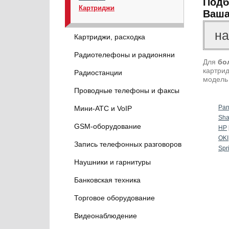
Подб
Картриджи
Ваша
Картриджи, расходка
Радиотелефоны и радионяни
Для
бо
картрид
Радиостанции
модель
Проводные телефоны и факсы
Pan
Мини-АТС и VoIP
Sha
GSM-оборудование
HP
OKI
Запись телефонных разговоров
Spr
Наушники и гарнитуры
Банковская техника
Торговое оборудование
Видеонаблюдение