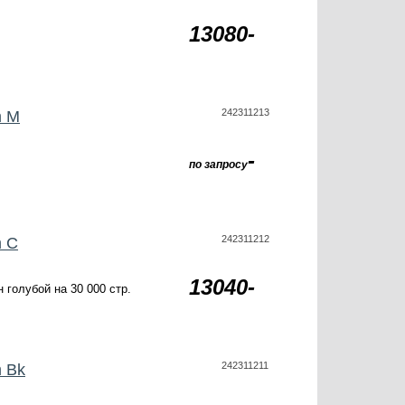
13080-
242311213
m M
-
по запросу
242311212
m C
13040-
 голубой на 30 000 стр.
242311211
m Bk