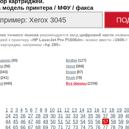
ор картриджей.
 модель принтера / МФУ / факса
лее точного поиска
рекомендуется ввод
цифровой части
названи
жей к принтеру «
HP LaserJet Pro P1606dn
» можно ввести «
1606
»!
 картриджа, например «
hp 285
».
asonic
[30]
Brother
[127]
rp
[56]
Xerox
[368]
[343]
Epson
[87]
[241]
Ricoh
[78]
int
[440]
Все бренды
[2259]
1
2
3
4
5
6
7
8
9
10
11
12
13
14
15
16
17
18
19
2
24
25
26
27
28
29
30
31
32
33
34
35
36
37
38
39
4
44
45
46
47
48
49
50
51
52
53
54
55
56
57
58
59
6
64
65
66
67
68
69
70
71
72
73
74
75
76
77
78
79
8