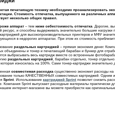
риджи
етая печатающую технику необходимо проанализировать эк
атации. Стоимость отпечатка, выпущенного на различных аппа
вует несколько общих правил.
роже аппарат
– тем
ниже себестоимость отпечатка
. Дорогие, 
 ресурс, и способны выдерживать значительно большие нагрузки 
картриджей для высокопроизводительных принтеров и МФУ значит
ующихся в недорогих аппаратах. При этом их стоимость приблизит
зование
раздельных картриджей
– прямая экономия денег. Комп
ых объединены и тонер и печатающий барабан и бункер для отрабо
ится выбрасывать весь картридж вместе со встроенным фотобараб
огию
раздельных картриджей
, барабан отдельно, тонер отдельно
 которая износилась на 100%. Сами тонер-картриджи значительно
венная
совместимая расходка
существенно экономит расходы на 
зование только КАЧЕСТВЕННЫХ совместимых картриджей. Одним из
ся
Sprint
. Использование
картриджей Sprint
позволит снизить расх
е. Компания Sprint выпускает расходные материалы практически 
 нашем интернет-магазине вы можете приобрести как оригинальны