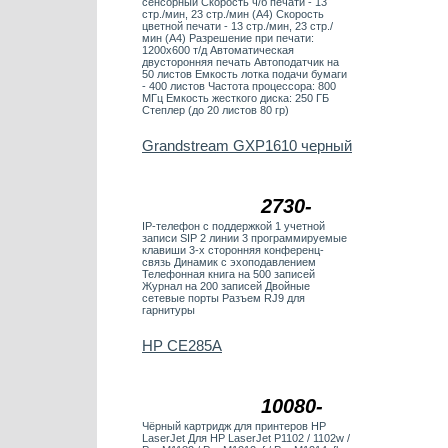
сенсорный Скорость ч/б печати - 13
стр./мин, 23 стр./мин (А4) Скорость
цветной печати - 13 стр./мин, 23 стр./
мин (А4) Разрешение при печати:
1200х600 т/д Автоматическая
двусторонняя печать Автоподатчик на
50 листов Емкость лотка подачи бумаги
- 400 листов Частота процессора: 800
МГц Емкость жесткого диска: 250 ГБ
Степлер (до 20 листов 80 гр)
Grandstream GXP1610 черный
2730-
IP-телефон c поддержкой 1 учетной
записи SIP 2 линии 3 программируемые
клавиши 3-х сторонняя конференц-
связь Динамик с эхоподавлением
Телефонная книга на 500 записей
Журнал на 200 записей Двойные
сетевые порты Разъем RJ9 для
гарнитуры
HP CE285A
10080-
Чёрный картридж для принтеров HP
LaserJet Для HP LaserJet P1102 / 1102w /