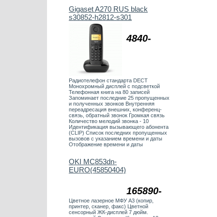
Gigaset A270 RUS black
s30852-h2812-s301
4840-
Радиотелефон стандарта DECT
Монохромный дисплей с подсветкой
Телефонная книга на 80 записей
Запоминает последние 25 пропущенных
и полученных звонков Внутренняя
переадресация внешних, конференц-
связь, обратный звонок Громкая связь
Количество мелодий звонка - 10
Идентификация вызывающего абонента
(CLIP) Список последних пропущенных
вызовов с указанием времени и даты
Отображение времени и даты
OKI MC853dn-
EURO(45850404)
165890-
Цветное лазерное МФУ А3 (копир,
принтер, сканер, факс) Цветной
сенсорный ЖК-дисплей 7 дюйм.