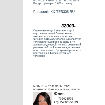
Pro M1132 / Pro M1212nf / Pro M1214nfh
Ресурс примерно 1 600 страниц
Panasonic KX-TEB308 RU
32000-
Подключение до 3 внешних и до 8
внутренних линий Совместима с
любыми телефонами и факсами
Функция автоматизированный оператор-
телефонист Конференц-связь 5-ти
абонентов Дневной, ночной, обеденный
режимы работы Распечатка детальных
отчетов о звонках Программирование и
настройка с ПК или системного
телефона
Мини-АТС, телефоны, МФУ,
принтеры, факсы, системы записи
Юлия
705618576
+7(915)
328-51-39