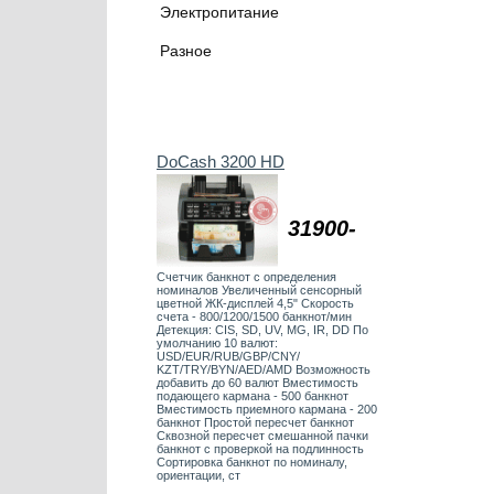
Электропитание
Разное
DoCash 3200 HD
31900-
Счетчик банкнот с определения
номиналов Увеличенный сенсорный
цветной ЖК-дисплей 4,5" Скорость
счета - 800/1200/1500 банкнот/мин
Детекция: СIS, SD, UV, MG, IR, DD По
умолчанию 10 валют:
USD/EUR/RUB/GBP/CNY/
KZT/TRY/BYN/AED/AMD Возможность
добавить до 60 валют Вместимость
подающего кармана - 500 банкнот
Вместимость приемного кармана - 200
банкнот Простой пересчет банкнот
Сквозной пересчет смешанной пачки
банкнот с проверкой на подлинность
Сортировка банкнот по номиналу,
ориентации, ст