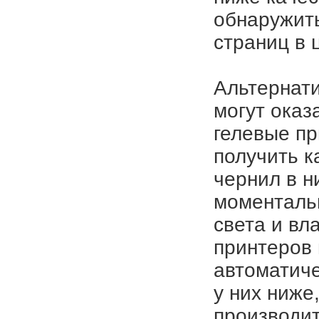
обнаружить
страниц в 
Альтернат
могут оказ
гелевые пр
получить к
чернил в н
моментальн
света и вла
принтеров 
автоматиче
у них ниже
производит