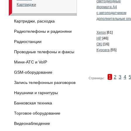
светодиодные
Картриджи
формата А4
с автоподатчиком
дополнительные оп
Картриджи, расходка
Радиотелефоны и радионяни
Xerox
[61]
HP
[46]
Радиостанции
OKI
[16]
Kyocera
[55]
Проводные телефоны и факсы
Мини-АТС и VoIP
GSM-оборудование
1
2
3
4
Страницы:
Запись телефонных разговоров
Наушники и гарнитуры
Банковская техника
Торговое оборудование
Видеонаблюдение