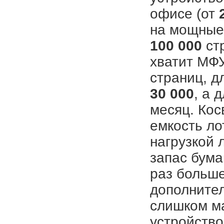
офисе (от
на мощные 
100 000
стр
хватит МФУ
страниц, д
30 000
, а 
месяц. Кос
емкость ло
нагрузкой 
запас бума
раз больш
дополнител
слишком ма
устройство