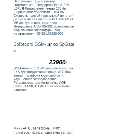
Настольный термопринтер
(термопечать) Поддержка EPL2, ZPL
I/ZPL II Разрешение печати 203 dpi
Ширина области печати – 104 мм
Скорость прямой термальной печати –
до 127 мм/сек Память: 8 MB SDRAM (4
MB доступно пользователю)
Интерфейсы USB,RS-232 Возможность
подключения клавиатуры* Код
изготовителя - GK42-102520-000
SpRecord GSM-шлюз SpGate
L
23900-
GSM-шлюз с 1 GSM-каналом и портом
FXS Для подключения офис. АТС или
аналог. телефона к сотовой сети
Улучшенное эхоподавление
Регулировка громкости звука АОН:
Caller ID FSK, DTMF Голосовое меню
настроек
Мини-АТС, телефоны, МФУ,
принтеры, факсы, системы записи