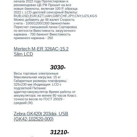
начала 2022 года Протестирован и
рекомендован ЦБ РФ Прошит на все
новые банкноты, включая 100 Р. образца
2022 г. LCD-дисплей сенсорный Валюты:
RUB,USD,EUR,KZT,UAH,GBP,CHF,JPY,CNY,UZS,KGS
Можно добавить до 48 валют Скорость
счета - 1000/1200/1300 банкнот/мин
Пересчет смешанной пачки Сортировка
по ветхости Вместимость загрузочного
кармана - 700 банкнот Вместимость
приемного кармана - 250
Mertech M-ER 326AC-15.2
Slim LCD
3030-
Весы торговые электронные
Максимальная нагрузка: 15 кг
Габаритные размеры платформы:
325х230 мм Индикация: LCD с
подсветкой Питание:
адаптер+аккумулятор Время работы от
аккумулятора: не менее 80 часов Класс
точности весов по ГОСТ 29329 -
средний (III)
Zebra GK420t 203dpi, USB
(GK42-102520-000)
31210-