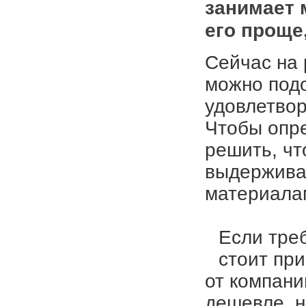
занимает 
его проще
Сейчас на 
можно подо
удовлетвор
Чтобы опре
решить, чт
выдерживат
материала
Если треб
стоит пр
от компан
дешевле, н