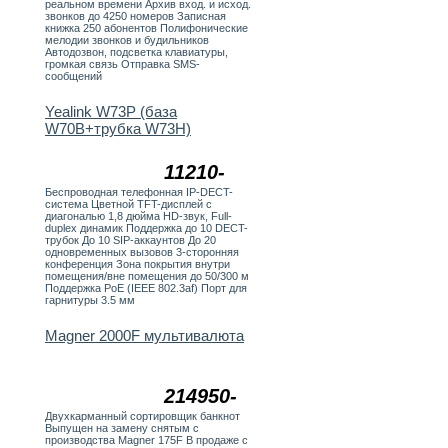
реальном времени Архив вход. и исход.
звонков до 4250 номеров Записная
книжка 250 абонентов Полифонические
мелодии звонков и будильников
Автодозвон, подсветка клавиатуры,
громкая связь Отправка SMS-
сообщений
Yealink W73P (база
W70B+трубка W73H)
11210-
Беспроводная телефонная IP-DECT-
система Цветной TFT-дисплей с
диагональю 1,8 дюйма HD-звук, Full-
duplex динамик Поддержка до 10 DECT-
трубок До 10 SIP-аккаунтов До 20
одновременных вызовов 3-сторонняя
конференция Зона покрытия внутри
помещения/вне помещения до 50/300 м
Поддержка PoE (IEEE 802.3af) Порт для
гарнитуры 3.5 мм
Magner 2000F мультивалюта
214950-
Двухкарманный сортировщик банкнот
Выпущен на замену снятым с
производства Magner 175F В продаже с