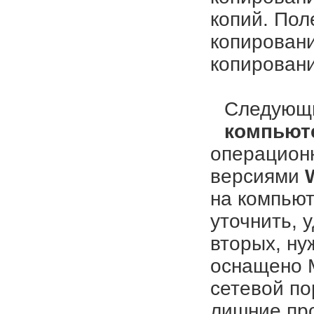
копий. Пол
копировани
копировани
Следующи
компьют
операционн
версиями
на компьют
уточнить, 
вторых, ну
оснащено 
сетевой п
лишние пр