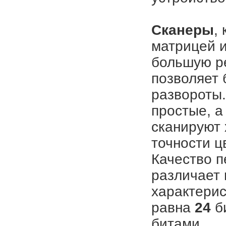
Сканеры
,
матрицей 
большую ре
позволяет 
развороты.
простые, а
сканируют 
точности ц
Качество п
различает 
характерис
равна
24
би
битами.