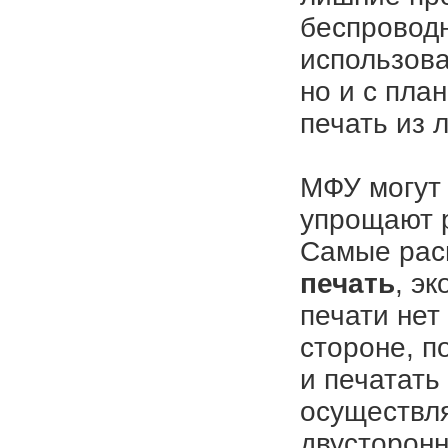
беспроводн
использова
но и с пла
печать из 
МФУ могут
упрощают р
Самые расп
печать
, э
печати нет
стороне, п
и печатать
осуществля
двусторонн