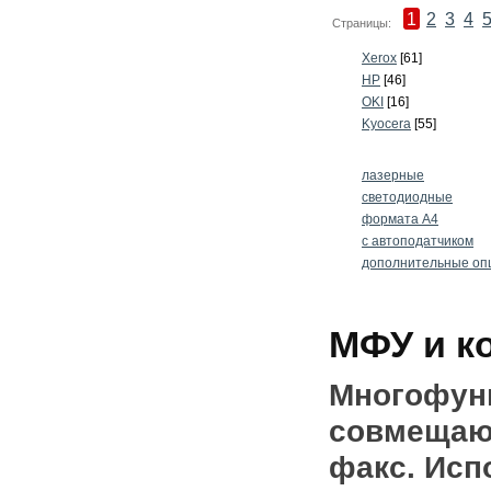
1
2
3
4
Страницы:
Xerox
[61]
HP
[46]
OKI
[16]
Kyocera
[55]
лазерные
светодиодные
формата А4
с автоподатчиком
дополнительные оп
МФУ и к
Многофунк
совмещающ
факс. Исп