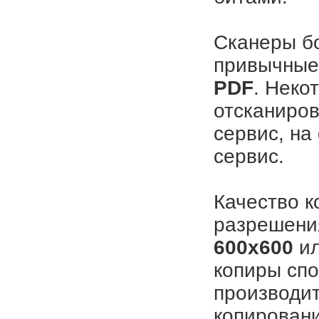
Сканеры б
привычные
PDF
. Неко
отсканиров
сервис, на
сервис.
Качество к
разрешения
600x600
и
копиры сп
производи
копировани