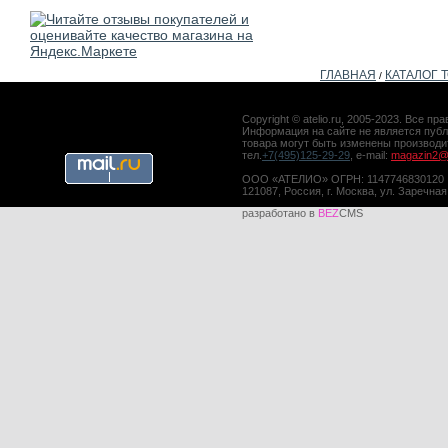
ГЛАВНАЯ
КАТАЛОГ 
/
Copyright © atelio.ru, 2005-2023. Все 
Информация на сайте не является публ
товара могут быть изменены производ
тел.
+7(495)125-29-29
, e-mail:
magazin2@a
ООО «АТЕЛИО» ОГРН: 1147746830120
121087, Россия, г. Москва, ул. Заречная
разработано в
BEZ
CMS