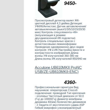
9450-
Просмотровый детектор валют ЖК-
цветной дисплей 4,3 дюйма Детекция:
УФ/ИК/Антистокс Датчик автовключения/
автовыключения (выкл/1/3/5/10/15/20/30
мин) Контроль спецэлемента «М»
(визуализация в режиме
двухдиапазонной ИК подсветки)
Контроль специальных красок с
антистоксовыми люминофорами
Проведение одновременно двух видов
контроля: УФ и ИК Настройка яркости и
контрастности изображения Длина
волны УФ излучателей 360-380 нм
Длина волны ИК излучателей 850/940 нм
Accutone UB610MKII ProNC
USB(ZE-UB610MKII-ENC)
4360-
Профессиональная гарнитура Вид
наушников: операторские Способ
подключения: проводной Тип крепления
- оголовье Частотный диапазон от 50.0
(Гц) до 10000(Гц) Диаметр мембраны
динамика 40(мм) Количество динамиков
- 2 Защита от акустического удара ASP
Гибкий микрофон узконаправленный