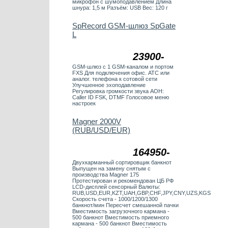
микрофон с шумоподавлением Длина
шнура: 1,5 м Разъём: USB Вес: 120 г
SpRecord GSM-шлюз SpGate
L
23900-
GSM-шлюз с 1 GSM-каналом и портом
FXS Для подключения офис. АТС или
аналог. телефона к сотовой сети
Улучшенное эхоподавление
Регулировка громкости звука АОН:
Caller ID FSK, DTMF Голосовое меню
настроек
Magner 2000V
(RUB/USD/EUR)
164950-
Двухкарманный сортировщик банкнот
Выпущен на замену снятым с
производства Magner 175
Протестирован и рекомендован ЦБ РФ
LCD-дисплей сенсорный Валюты:
RUB,USD,EUR,KZT,UAH,GBP,CHF,JPY,CNY,UZS,KGS
Скорость счета - 1000/1200/1300
банкнот/мин Пересчет смешанной пачки
Вместимость загрузочного кармана -
500 банкнот Вместимость приемного
кармана - 500 банкнот Вместимость