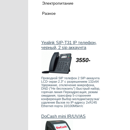
Электропитание
Разное
Yealink SIP-T31 IP телефон,
черный, 2 sip аккаунта
3550-
Проводной SIP телефон 2 SIP-аккаунта
LCD-экран 2.3" с разрешением 132х64
Удержание, отключение микрофона,
DND ("Не беспокоить") Быстрый набор,
горячая линия Переадресация, режим
ожидания, трансфер 5-сторонняя
конференция Выбор мелодии/загрузка/
удаление Вызов по IP-адресу 2хRJ45
Ethernet-порта 10/100Мбит/с
DoCash mini IR/UV/AS