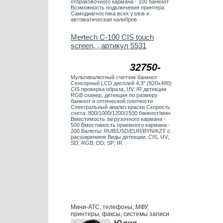
отбраковочного кармана - 100 банкнот
Возможность подключения принтера
Самодиагностика всех узлов и
автоматическая калибров
Mertech C-100 CIS touch
screen, , артикул 5531
32750-
Мультивалютный счетчик банкнот
Сенсорный LCD дисплей 4,3" (820х480)
CIS проверка образа, UV, IR детекции
RGB сканер, детекция по размеру
банкнот и оптической плотности
Спектральный анализ краски Скорость
счета: 800/1000/1200/1500 банкнот/мин
Вместимость загрузочного кармана -
500 Вместимость приемного кармана -
200 Валюты: RUB/USD/EUR/BYN/KZT с
расширением Виды детекции: CIS, UV;
SD; RGB; DD; SP; IR
Мини-АТС, телефоны, МФУ,
принтеры, факсы, системы записи