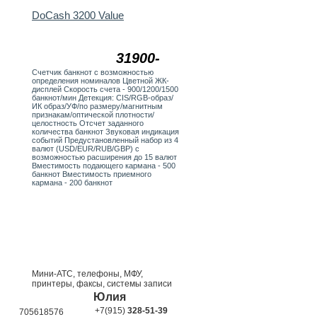
DoCash 3200 Value
31900-
Счетчик банкнот с возможностью
определения номиналов Цветной ЖК-
дисплей Скорость счета - 900/1200/1500
банкнот/мин Детекция: CIS/RGB-образ/
ИК образ/УФ/по размеру/магнитным
признакам/оптической плотности/
целостность Отсчет заданного
количества банкнот Звуковая индикация
событий Предустановленный набор из 4
валют (USD/EUR/RUB/GBP) с
возможностью расширения до 15 валют
Вместимость подающего кармана - 500
банкнот Вместимость приемного
кармана - 200 банкнот
Мини-АТС, телефоны, МФУ,
принтеры, факсы, системы записи
Юлия
+7(915)
328-51-39
705618576