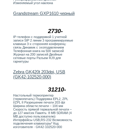
Изменяемый угол наклона
Grandstream GXP1610 черный
2730-
IP-телефон c поддержкой 1 учетной
записи SIP 2 линии 3 программируемые
клавиши 3-х сторонняя конференц-
связь Динамик с эхоподавлением
Телефонная книга на 500 записей
Журнал на 200 записей Двойные
сетевые порты Разъем RJ9 для
гарнитуры
Zebra GK420t 203dpi, USB
(GK42-102520-000)
31210-
Настольный термопринтер
(термопечать) Поддержка EPL2, ZPL
I/ZPL II Разрешение печати 203 dpi
Ширина области печати – 104 мм
Скорость прямой термальной печати –
до 127 мм/сек Память: 8 MB SDRAM (4
MB доступно пользователю)
Интерфейсы USB,RS-232 Возможность
подключения клавиатуры* Код
изготовителя - GK42-102520-000