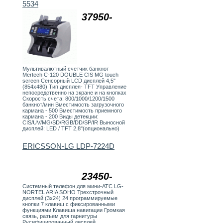
5534
37950-
Мультивалютный счетчик банкнот
Mertech C-120 DOUBLE CIS MG touch
screen Сенсорный LCD дисплей 4,5"
(854x480) Тип дисплея- TFT Управление
непосредственно на экране и на кнопках
Скорость счета: 800/1000/1200/1500
банкнот/мин Вместимость загрузочного
кармана - 500 Вместимость приемного
кармана - 200 Виды детекции:
CIS/UV/MG/SD/RGB/DD/SP/IR Выносной
дисплей: LED / TFT 2,8"(опционально)
ERICSSON-LG LDP-7224D
23450-
Системный телефон для мини-АТС LG-
NORTEL ARIA SOHO Трехстрочный
дисплей (3х24) 24 программируемые
кнопки 7 клавиш с фиксированными
функциями Клавиша навигации Громкая
связь, разъем для гарнитуры
Русифицированный дисплей