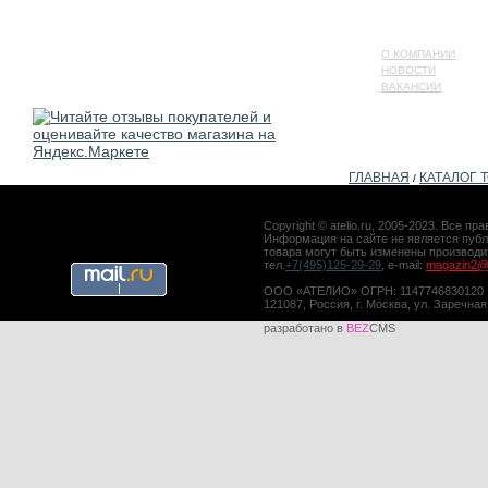
О КОМПАНИИ
НОВОСТИ
ВАКАНСИИ
ГЛАВНАЯ
КАТАЛОГ 
/
Copyright © atelio.ru, 2005-2023. Все 
Информация на сайте не является публ
товара могут быть изменены производ
тел.
+7(495)125-29-29
, e-mail:
magazin2@a
ООО «АТЕЛИО» ОГРН: 1147746830120
121087, Россия, г. Москва, ул. Заречная
разработано в
BEZ
CMS