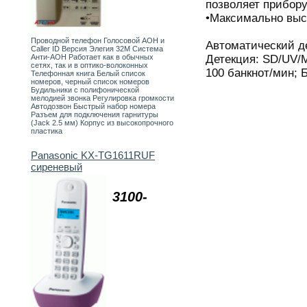
позволяет прибор
•Максимально выс
Проводной телефон Голосовой АОН и
Автоматический де
Caller ID Версия Элегия 32М Система
Детекция: SD/UV/M
Анти-АОН Работает как в обычных
сетях, так и в оптико-волоконных
100 банкнот/мин; 
Телефонная книга Белый список
номеров, черный список номеров
Будильники с полифонической
мелодией звонка Регулировка громкости
Автодозвон Быстрый набор номера
Разъем для подключения гарнитуры
(Jack 2.5 мм) Корпус из высокопрочного
пластика
Panasonic KX-TG1611RUF
сиреневый
3100-