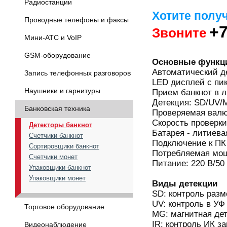
Радиостанции
Хотите полу
Проводные телефоны и факсы
+7
Звоните
Мини-АТС и VoIP
GSM-оборудование
Основные функц
Автоматический де
Запись телефонных разговоров
LED дисплей с пи
Наушники и гарнитуры
Прием банкнот в 
Детекция: SD/UV/
Банковская техника
Проверяемая валю
Скорость проверки
Детекторы банкнот
Батарея - литиева
Счетчики банкнот
Подключение к ПК
Сортировщики банкнот
Потребляемая мощ
Счетчики монет
Питание: 220 В/50
Упаковщики банкнот
Упаковщики монет
Виды детекции
SD: контроль разм
UV: контроль в УФ
Торговое оборудование
MG: магнитная де
IR: контроль ИК з
Видеонаблюдение