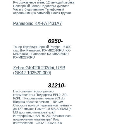
Русскоязычное меню 12 мелодий звонка
Повторный набор Подсветка дисплея
Часы с будильником Телефонный
справочник (50 записей) Поиск трубки
Panasonic KX-FAT431A7
6950-
Тонер-картридж черный Ресурс - 6 000
стр. Для Panasonic KX-MB2510RU, KX-
MB2540RU, Panasonic KX-MB2230RU,
KX-MB2270RU
Zebra GK420t 203dpi, USB
(GK42-102520-000)
31210-
Настольный термопринтер
(термопечать) Поддержка EPL2, ZPL
I/ZPL II Разрешение печати 203 dpi
Ширина области печати – 104 мм
Скорость прямой термальной печати –
до 127 мм/сек Память: 8 MB SDRAM (4
MB доступно пользователю)
Интерфейсы USB,RS-232 Возможность
подключения клавиатуры* Код
изготовителя - GK42-102520-000