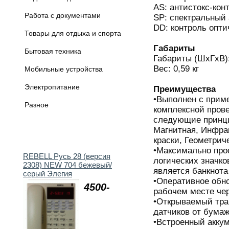
AS: антистокс-кон
Работа с документами
SP: спектральный 
DD: контроль опти
Товары для отдыха и спорта
Габариты
Бытовая техника
Габариты (ШхГхВ)
Вес: 0,59 кг
Мобильные устройства
Электропитание
Преимущества
•Выполнен с прим
Разное
комплексной пров
следующие принци
Магнитная, Инфра
краски, Геометрич
•Максимально прос
REBELL Русь 28 (версия
логических значко
2308) NEW 704 бежевый/
является банкнот
серый Элегия
•Оперативное обн
4500-
рабочем месте че
•Открываемый трак
датчиков от бума
•Встроенный акку