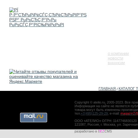
О КОМПАНИИ
НОВОСТИ
ВАКАНСИИ
ГЛАВНАЯ
КАТАЛОГ 
/
Copyright © atelio.ru, 2005-2023. Все 
Информация на сайте не является публ
товара могут быть изменены производ
тел.
+7(495)125-29-29
, e-mail:
magazin2@a
ООО «АТЕЛИО» ОГРН: 1147746830120
121087, Россия, г. Москва, ул. Заречная
разработано в
BEZ
CMS