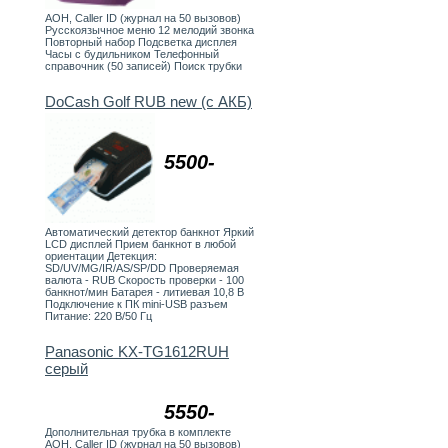
АОН, Caller ID (журнал на 50 вызовов)
Русскоязычное меню 12 мелодий звонка
Повторный набор Подсветка дисплея
Часы с будильником Телефонный
справочник (50 записей) Поиск трубки
DoCash Golf RUB new (с АКБ)
5500-
Автоматический детектор банкнот Яркий
LCD дисплей Прием банкнот в любой
ориентации Детекция:
SD/UV/MG/IR/AS/SP/DD Проверяемая
валюта - RUB Скорость проверки - 100
банкнот/мин Батарея - литиевая 10,8 В
Подключение к ПК mini-USB разъем
Питание: 220 В/50 Гц
Panasonic KX-TG1612RUH
серый
5550-
Дополнительная трубка в комплекте
АОН, Caller ID (журнал на 50 вызовов)