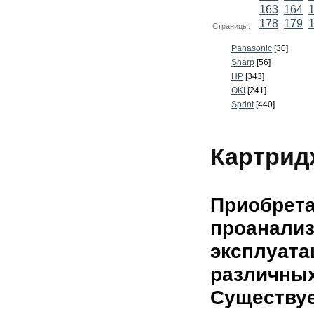
163
164
178
179
Страницы:
Panasonic
[30]
Sharp
[56]
HP
[343]
OKI
[241]
Sprint
[440]
Картрид
Приобрета
проанали
эксплуата
различных
Существуе