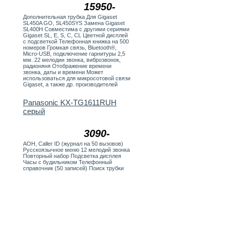
15950-
Дополнительная трубка Для Gigaset
SL450A GO, SL450SYS Замена Gigaset
SL400H Совместима с другими сериями
Gigaset SL, E, S, C, CL Цветной дисплей
с подсветкой Телефонная книжка на 500
номеров Громкая связь, Bluetooth®,
Micro-USB, подключение гарнитуры 2,5
мм. 22 мелодии звонка, виброзвонок,
радионяня Отображение времени
звонка, даты и времени Может
использоваться для микросотовой связи
Gigaset, а также др. производителей
Panasonic KX-TG1611RUH
серый
3090-
АОН, Caller ID (журнал на 50 вызовов)
Русскоязычное меню 12 мелодий звонка
Повторный набор Подсветка дисплея
Часы с будильником Телефонный
справочник (50 записей) Поиск трубки