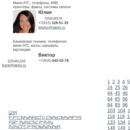
Мини-АТС, телефоны, МФУ,
принтеры, факсы, системы записи
Юлия
705618576
+7(915)
328-51-39
telefon@atelio.ru
Банковская техника, телефония,
мини-АТС, кассы, шредеры,
картриджи
Виктор
+7(916)
645-02-78
625461165
bank@atelio.ru
1
2
3
4
5
24
25
26
44
45
46
64
65
66
84
85
86
103
104
118
119
1
133
134
148
149