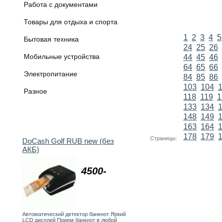
Работа с документами
Товары для отдыха и спорта
1
2
3
4
5
Бытовая техника
24
25
26
Мобильные устройства
44
45
46
64
65
66
Электропитание
84
85
86
103
104
Разное
118
119
1
133
134
148
149
163
164
178
179
Страницы:
DoCash Golf RUB new (без
АКБ)
4500-
Автоматический детектор банкнот Яркий
LCD дисплей Прием банкнот в любой