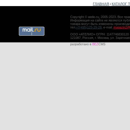
ГЛАВНАЯ
КАТАЛОГ 
/
Copyright © atelio.ru, 2005-2023. Все 
Информация на сайте не является публ
товара могут быть изменены производ
тел.
+7(495)125-29-29
, e-mail:
magazin2@a
ООО «АТЕЛИО» ОГРН: 1147746830120
121087, Россия, г. Москва, ул. Заречная
разработано в
BEZ
CMS