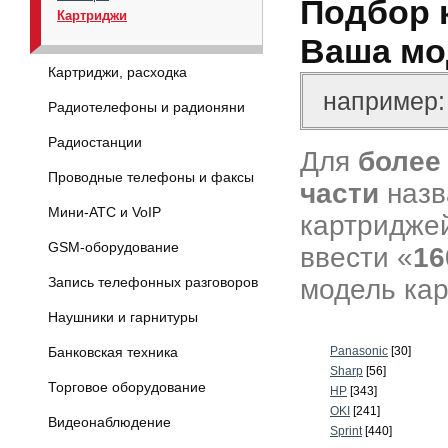
Подбор 
Картриджи
Ваша мо
Картриджи, расходка
Радиотелефоны и радионяни
Радиостанции
Для
более
Проводные телефоны и факсы
части
назв
Мини-АТС и VoIP
картриджей
GSM-оборудование
ввести «
16
модель кар
Запись телефонных разговоров
Наушники и гарнитуры
Банковская техника
Panasonic
[30]
Sharp
[56]
Торговое оборудование
HP
[343]
OKI
[241]
Видеонаблюдение
Sprint
[440]