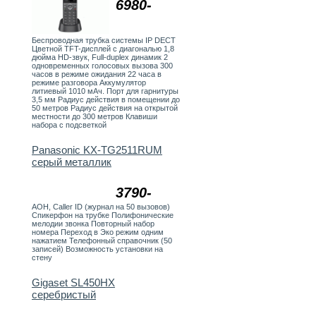
6980-
Беспроводная трубка системы IP DECT
Цветной TFT-дисплей с диагональю 1,8
дюйма HD-звук, Full-duplex динамик 2
одновременных голосовых вызова 300
часов в режиме ожидания 22 часа в
режиме разговора Аккумулятор
литиевый 1010 мАч. Порт для гарнитуры
3,5 мм Радиус действия в помещении до
50 метров Радиус действия на открытой
местности до 300 метров Клавиши
набора с подсветкой
Panasonic KX-TG2511RUM
серый металлик
3790-
АОН, Caller ID (журнал на 50 вызовов)
Спикерфон на трубке Полифонические
мелодии звонка Повторный набор
номера Переход в Эко режим одним
нажатием Телефонный справочник (50
записей) Возможность установки на
стену
Gigaset SL450HX
серебристый