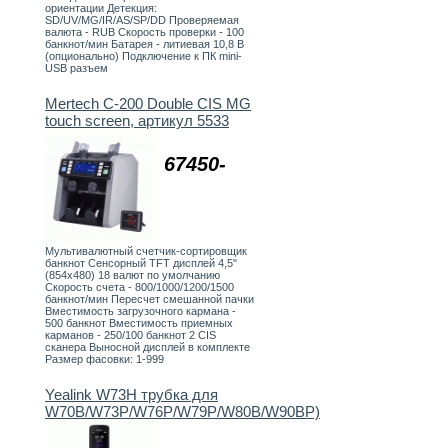
ориентации Детекция:
SD/UV/MG/IR/AS/SP/DD Проверяемая
валюта - RUB Скорость проверки - 100
банкнот/мин Батарея - литиевая 10,8 В
(опционально) Подключение к ПК mini-
USB разъем
Mertech C-200 Double CIS MG
touch screen, артикул 5533
67450-
Мультивалютный счетчик-сортировщик
банкнот Сенсорный TFT дисплей 4,5"
(854х480) 18 валют по умолчанию
Скорость счета - 800/1000/1200/1500
банкнот/мин Пересчет смешанной пачки
Вместимость загрузочного кармана -
500 банкнот Вместимость приемных
карманов - 250/100 банкнот 2 CIS
сканера Выносной дисплей в комплекте
Размер фасовки: 1-999
Yealink W73H трубка для
W70B/W73P/W76P/W79P/W80B/W90BP)