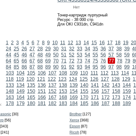
Нет
Тонер-картридж пурпурный
Ресурс - 38 000 стр.
Для OKI C931dn, C941dn
1
2
3
4
5
6
7
8
9
10
11
12
13
14
15
16
17
18
19
2
24
25
26
27
28
29
30
31
32
33
34
35
36
37
38
39
4
44
45
46
47
48
49
50
51
52
53
54
55
56
57
58
59
6
64
65
66
67
68
69
70
71
72
73
74
75
76
77
78
79
8
84
85
86
87
88
89
90
91
92
93
94
95
96
97
98
99
1
103
104
105
106
107
108
109
110
111
112
113
114
1
118
119
120
121
122
123
124
125
126
127
128
129
1
133
134
135
136
137
138
139
140
141
142
143
144
1
148
149
150
151
152
153
154
155
156
157
158
159
1
163
164
165
166
167
168
169
170
171
172
173
174
1
178
179
180
181
182
183
184
185
186
187
188
189
:
asonic
[30]
Brother
[127]
rp
[56]
Xerox
[368]
[343]
Epson
[87]
[241]
Ricoh
[78]