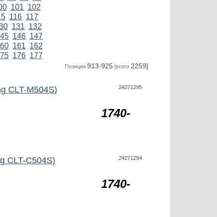
00
101
102
15
116
117
30
131
132
45
146
147
60
161
162
75
176
177
913-925
2259]
Позиции
[всего
24271295
ng CLT-M504S)
1740-
24271294
ng CLT-C504S)
1740-