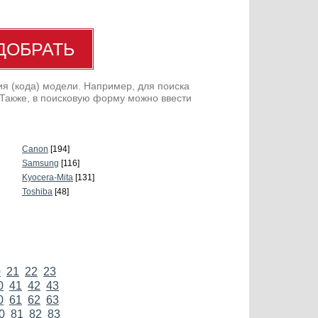
я (кода) модели. Например, для поиска
 Также, в поисковую форму можно ввести
Canon
[194]
Samsung
[116]
Kyocera-Mita
[131]
Toshiba
[48]
0
21
22
23
0
41
42
43
0
61
62
63
0
81
82
83