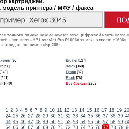
ор картриджей.
 модель принтера / МФУ / факса
лее точного поиска
рекомендуется ввод
цифровой части
названи
жей к принтеру «
HP LaserJet Pro P1606dn
» можно ввести «
1606
»!
 картриджа, например «
hp 285
».
asonic
[30]
Brother
[127]
rp
[56]
Xerox
[368]
[343]
Epson
[87]
[241]
Ricoh
[78]
int
[440]
Все бренды
[2259]
1
2
3
4
5
6
7
8
9
10
11
12
13
14
15
16
17
18
19
2
24
25
26
27
28
29
30
31
32
33
34
35
36
37
38
39
4
44
45
46
47
48
49
50
51
52
53
54
55
56
57
58
59
6
64
65
66
67
68
69
70
71
72
73
74
75
76
77
78
79
8