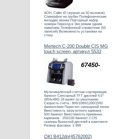
АОН, Caller ID (журнал на 50 вызовов)
Спикерфон на трубке Полифонические
мелодии звонка Повторный набор
номера Переход в Эко режим одним
нажатием Телефонный справочник (50
записей) Возможность установки на
стену
Mertech C-200 Double CIS MG
touch screen, артикул 5533
67450-
Мультивалютный счетчик-сортировщик
банкнот Сенсорный TFT дисплей 4,5"
(854х480) 18 валют по умолчанию
Скорость счета - 800/1000/1200/1500
банкнот/мин Пересчет смешанной пачки
Вместимость загрузочного кармана -
500 банкнот Вместимость приемных
карманов - 250/100 банкнот 2 CIS
сканера Выносной дисплей в комплекте
Размер фасовки: 1-999
OKI B412dn(45762002)