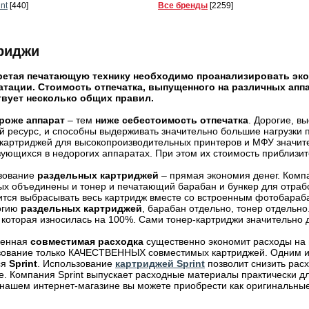
int
[440]
Все бренды
[2259]
риджи
етая печатающую технику необходимо проанализировать эк
атации. Стоимость отпечатка, выпущенного на различных аппа
вует несколько общих правил.
роже аппарат
– тем
ниже себестоимость отпечатка
. Дорогие, 
 ресурс, и способны выдерживать значительно большие нагрузки 
картриджей для высокопроизводительных принтеров и МФУ значит
ующихся в недорогих аппаратах. При этом их стоимость приблизит
зование
раздельных картриджей
– прямая экономия денег. Комп
ых объединены и тонер и печатающий барабан и бункер для отрабо
ится выбрасывать весь картридж вместе со встроенным фотобараб
огию
раздельных картриджей
, барабан отдельно, тонер отдельно
 которая износилась на 100%. Сами тонер-картриджи значительно
венная
совместимая расходка
существенно экономит расходы на 
зование только КАЧЕСТВЕННЫХ совместимых картриджей. Одним из
ся
Sprint
. Использование
картриджей Sprint
позволит снизить расх
е. Компания Sprint выпускает расходные материалы практически 
 нашем интернет-магазине вы можете приобрести как оригинальны