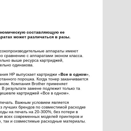
ономическую составляющую ее
ратах может различаться в разы.
высокопроизводительные аппараты имеют
по сравнению с аппаратами эконом класса.
ельно выше ресурса картриджей,
ельно одинакова.
ания HP выпускает картриджи «
Все в одном
»,
танного порошка. Когда тонер заканчивается
аном. Компания Brother применяет
. В результате замене подлежит только та
 дешевле картриджей «Все в одном».
печать. Важным условием является
 лучших брендов по совместимой расходке
оды на печать на 20-300%, без потери в
для всех современных моделей принтеров и
е, так и совместимые расходные материалы.