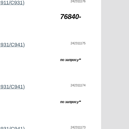
242311176
C911/C931)
76840-
242311175
C931/C941)
-
по запросу
242311174
C931/C941)
-
по запросу
242311173
C931/C941)