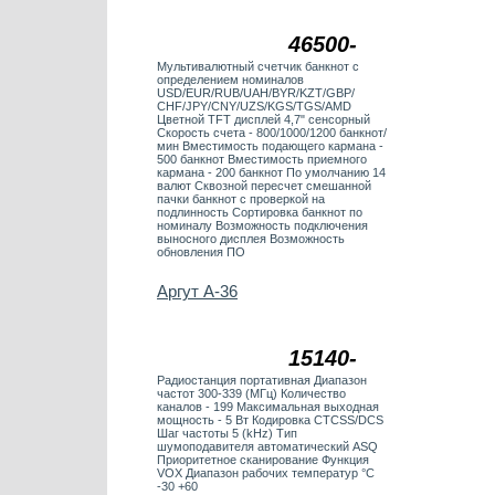
46500-
Мультивалютный счетчик банкнот с
определением номиналов
USD/EUR/RUB/UAH/BYR/KZT/GBP/
CHF/JPY/CNY/UZS/KGS/TGS/AMD
Цветной TFT дисплей 4,7" сенсорный
Скорость счета - 800/1000/1200 банкнот/
мин Вместимость подающего кармана -
500 банкнот Вместимость приемного
кармана - 200 банкнот По умолчанию 14
валют Сквозной пересчет смешанной
пачки банкнот с проверкой на
подлинность Сортировка банкнот по
номиналу Возможность подключения
выносного дисплея Возможность
обновления ПО
Аргут А-36
15140-
Радиостанция портативная Диапазон
частот 300-339 (МГц) Количество
каналов - 199 Максимальная выходная
мощность - 5 Вт Кодировка CTCSS/DCS
Шаг частоты 5 (kHz) Тип
шумоподавителя автоматический ASQ
Приоритетное сканирование Функция
VOX Диапазон рабочих температур °C
-30 +60