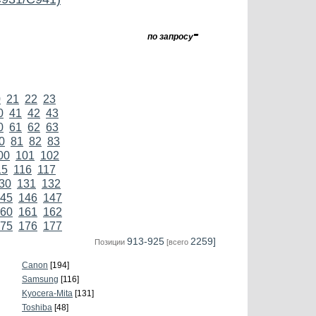
-
по запросу
0
21
22
23
0
41
42
43
0
61
62
63
0
81
82
83
00
101
102
15
116
117
30
131
132
45
146
147
60
161
162
75
176
177
913-925
2259]
Позиции
[всего
Canon
[194]
Samsung
[116]
Kyocera-Mita
[131]
Toshiba
[48]