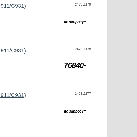
242311179
C911/C931)
-
по запросу
242311178
C911/C931)
76840-
242311177
C911/C931)
-
по запросу