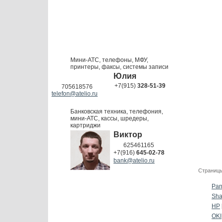
Мини-АТС, телефоны, МФУ,
принтеры, факсы, системы записи
Юлия
+7(915)
328-51-39
705618576
telefon@atelio.ru
Банковская техника, телефония,
мини-АТС, кассы, шредеры,
картриджи
Виктор
625461165
+7(916)
645-02-78
bank@atelio.ru
Страницы
Pan
Sha
HP
OKI