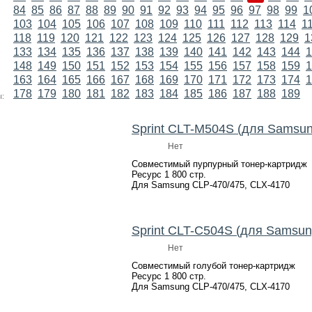
84
85
86
87
88
89
90
91
92
93
94
95
96
97
98
99
1
103
104
105
106
107
108
109
110
111
112
113
114
1
118
119
120
121
122
123
124
125
126
127
128
129
1
133
134
135
136
137
138
139
140
141
142
143
144
1
148
149
150
151
152
153
154
155
156
157
158
159
1
163
164
165
166
167
168
169
170
171
172
173
174
1
178
179
180
181
182
183
184
185
186
187
188
189
:
Sprint CLT-M504S (для Samsu
Нет
Совместимый пурпурный тонер-картридж
Ресурс 1 800 стр.
Для Samsung CLP-470/475, CLX-4170
Sprint CLT-C504S (для Samsu
Нет
Совместимый голубой тонер-картридж
Ресурс 1 800 стр.
Для Samsung CLP-470/475, CLX-4170