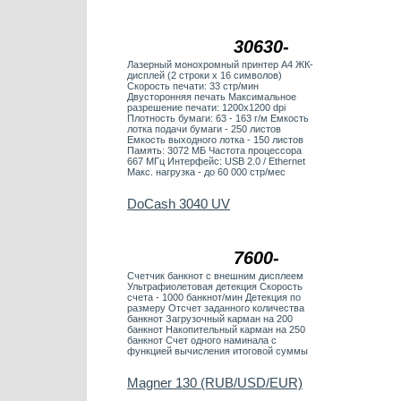
30630-
Лазерный монохромный принтер А4 ЖК-
дисплей (2 строки х 16 символов)
Скорость печати: 33 стр/мин
Двусторонняя печать Максимальное
разрешение печати: 1200x1200 dpi
Плотность бумаги: 63 - 163 г/м Емкость
лотка подачи бумаги - 250 листов
Емкость выходного лотка - 150 листов
Память: 3072 МБ Частота процессора
667 МГц Интерфейс: USB 2.0 / Ethernet
Макс. нагрузка - до 60 000 стр/мес
DoCash 3040 UV
7600-
Счетчик банкнот с внешним дисплеем
Ультрафиолетовая детекция Скорость
счета - 1000 банкнот/мин Детекция по
размеру Отсчет заданного количества
банкнот Загрузочный карман на 200
банкнот Накопительный карман на 250
банкнот Счет одного наминала с
функцией вычисления итоговой суммы
Magner 130 (RUB/USD/EUR)