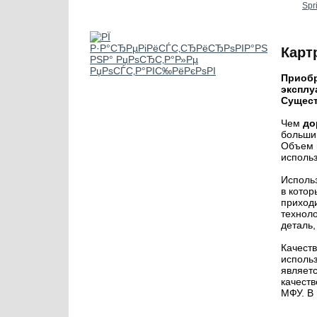
Spr
Карт
Приобр
эксплу
Сущест
Чем
до
больший
Объем 
использ
Исполь
в котор
приход
технол
деталь,
Качест
исполь
являет
качеств
МФУ. В