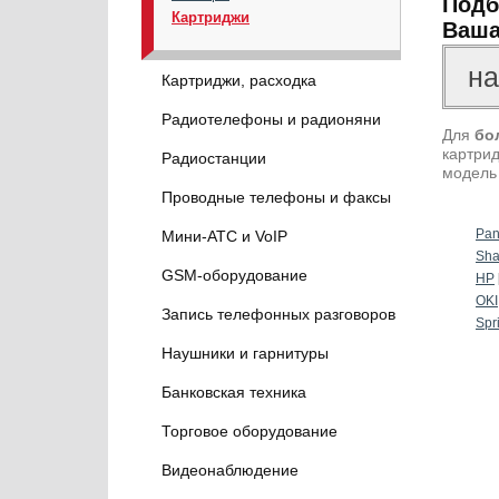
Подб
Картриджи
Ваша
Картриджи, расходка
Радиотелефоны и радионяни
Для
бо
картрид
Радиостанции
модель
Проводные телефоны и факсы
Pan
Мини-АТС и VoIP
Sha
GSM-оборудование
HP
OKI
Запись телефонных разговоров
Spr
Наушники и гарнитуры
Банковская техника
Торговое оборудование
Видеонаблюдение