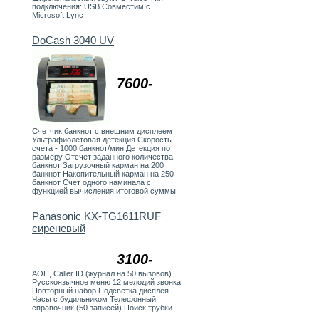
подключения: USB Совместим с
Microsoft Lync
DoCash 3040 UV
7600-
Счетчик банкнот с внешним дисплеем
Ультрафиолетовая детекция Скорость
счета - 1000 банкнот/мин Детекция по
размеру Отсчет заданного количества
банкнот Загрузочный карман на 200
банкнот Накопительный карман на 250
банкнот Счет одного наминала с
функцией вычисления итоговой суммы
Panasonic KX-TG1611RUF
сиреневый
3100-
АОН, Caller ID (журнал на 50 вызовов)
Русскоязычное меню 12 мелодий звонка
Повторный набор Подсветка дисплея
Часы с будильником Телефонный
справочник (50 записей) Поиск трубки