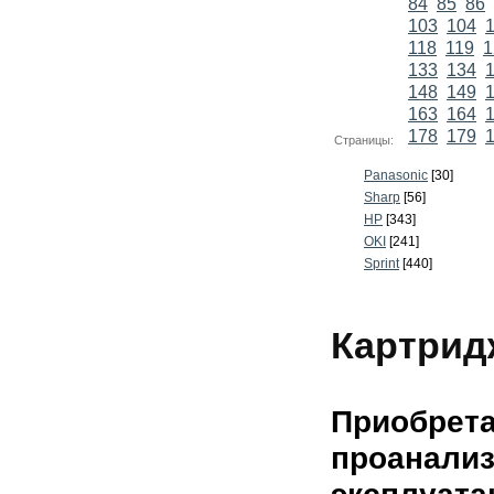
84
85
86
103
104
118
119
1
133
134
148
149
163
164
178
179
Страницы:
Panasonic
[30]
Sharp
[56]
HP
[343]
OKI
[241]
Sprint
[440]
Картрид
Приобрета
проанали