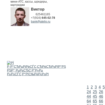
мини-АТС, кассы, шредеры,
картриджи
Виктор
625461165
+7(916)
645-02-78
bank@atelio.ru
1
2
3
4
5
24
25
26
44
45
46
64
65
66