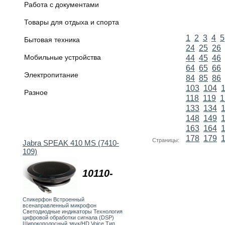
Работа с документами
Товары для отдыха и спорта
1
2
3
4
5
Бытовая техника
24
25
26
Мобильные устройства
44
45
46
64
65
66
Электропитание
84
85
86
103
104
Разное
118
119
1
133
134
148
149
163
164
178
179
Страницы:
Jabra SPEAK 410 MS (7410-
109)
10110-
Спикерфон Встроенный
всенаправленный микрофон
Светодиодные индикаторы Технология
цифровой обработки сигнала (DSP)
Широкополосный звук/HD Voice Тип