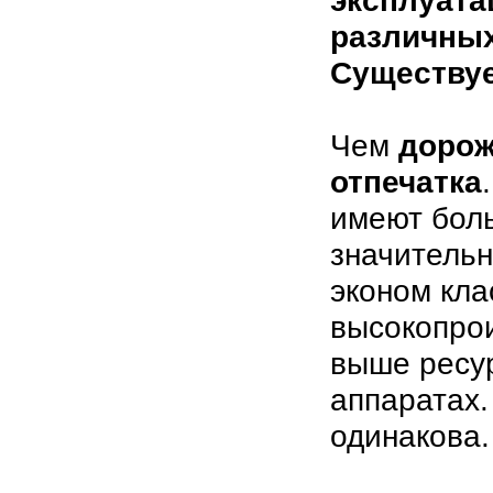
эксплуата
различных
Существуе
Чем
дорож
отпечатка
имеют бол
значительн
эконом кла
высокопро
выше ресур
аппаратах.
одинакова.