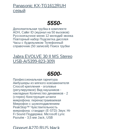
Panasonic KX-TG1612RUH
серый
5550-
Дополнительная трубка в комплекте
АОН, Caller ID (журнал на 50 вызовов)
Русскоязычное меню 12 мелодий звонка
Повторный набор Подсветка дисплея
Часы с будильником Телефонный
справочник (50 записей) Поиск трубки
Jabra EVOLVE 30 II MS Stereo
USB-A(5399-823-309)
6500-
Профессиональная гарнитура
Амбушюры из мягкого кожзаменителя
Способ крепления - оголовье
(регулируемое) Вид наушников -
накладные Количество динамиков - 2
(стерео) Конструкция штанги
микрофона: перенастраиваемая
Микрофон с шумоподавлением
PeakStop™ Чувствительность
микрофона: стандарт (E-STD) Звук: Hi-
Fi Sound Поддержка: Microsoft Lync
Разъём - 3,5 мм Jack, USB
Gigaset A270 RUS black