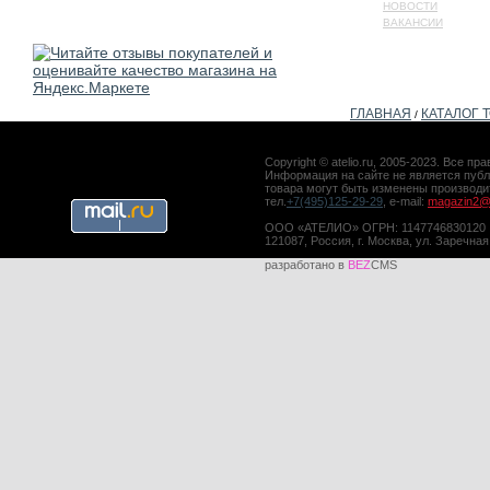
НОВОСТИ
ВАКАНСИИ
ГЛАВНАЯ
КАТАЛОГ 
/
Copyright © atelio.ru, 2005-2023. Все 
Информация на сайте не является публ
товара могут быть изменены производ
тел.
+7(495)125-29-29
, e-mail:
magazin2@a
ООО «АТЕЛИО» ОГРН: 1147746830120
121087, Россия, г. Москва, ул. Заречная
разработано в
BEZ
CMS