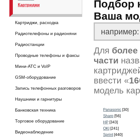
Подбор 
Картриджи
Ваша мо
Картриджи, расходка
Радиотелефоны и радионяни
Радиостанции
Для
более
Проводные телефоны и факсы
части
назв
Мини-АТС и VoIP
картриджей
GSM-оборудование
ввести «
16
модель кар
Запись телефонных разговоров
Наушники и гарнитуры
Банковская техника
Panasonic
[30]
Sharp
[56]
Торговое оборудование
HP
[343]
OKI
[241]
Видеонаблюдение
Sprint
[440]