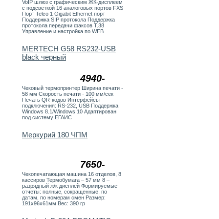
VoIP шлюз с графическим ЖК-дисплеем
с подсветкой 16 аналоговых портов FXS
Порт Telco 1 Gigabit Ethernet порт
Поддержка SIP протокола Поддержка
протокола передачи факсов T.38
Управление и настройка по WEB
MERTECH G58 RS232-USB
black черный
4940-
Чековый термопринтер Ширина печати -
58 мм Скорость печати - 100 мм/сек
Печать QR-кодов Интерфейсы
подключения: RS-232, USB Поддержка
Windows 8.1/Windows 10 Адаптирован
под систему ЕГАИС
Меркурий 180 ЧПМ
7650-
Чекопечатающая машина 16 отделов, 8
кассиров Термобумага – 57 мм 8 –
разрядный ж/к дисплей Формируемые
отчеты: полные, сокращенные, по
датам, по номерам смен Размер:
191х96х61мм Вес: 390 гр