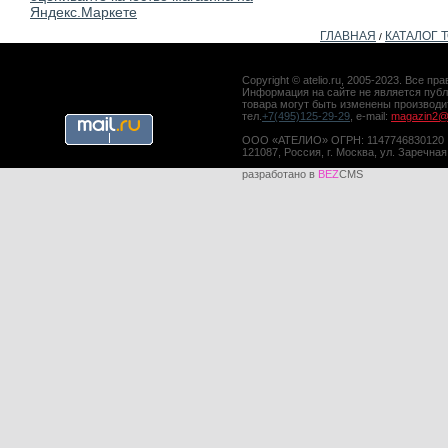
ГЛАВНАЯ
КАТАЛОГ 
/
Copyright © atelio.ru, 2005-2023. Все 
Информация на сайте не является публ
товара могут быть изменены производ
тел.
+7(495)125-29-29
, e-mail:
magazin2@a
ООО «АТЕЛИО» ОГРН: 1147746830120
121087, Россия, г. Москва, ул. Заречная
разработано в
BEZ
CMS