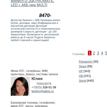
Mertech D-20A PROMATIC
LED с АКБ new MULTI
8470-
Детектор банкнот с АКБ Проверка валют:
рубли, доллары, евро Инфракрасная и
магнитная детекции Детекция
оптической плотности и геометрических
размеров Скорость детекции - до 100
банкнот/мин. Возможность автономной
работы до 8 часов Подача банкноты
любой стороной и ориентацией
1
2
3
4
Страницы:
Panasonic
[30]
Sharp
[56]
Мини-АТС, телефоны, МФУ,
HP
[343]
принтеры, факсы, системы записи
OKI
[241]
Юлия
Sprint
[440]
705618576
+7(915)
328-51-39
telefon@atelio.ru
Банковская техника, телефония,
мини-АТС, кассы, шредеры,