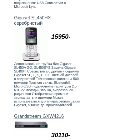
подключения: USB Совместим с
Microsoft Lync
Gigaset SL450HX
серебристый
15950-
Дополнительная трубка Для Gigaset
SL450A GO, SL450SYS Замена Gigaset
SL400H Совместима с другими сериями
Gigaset SL, E, S, C, CL Цветной дисплей
с подсветкой Телефонная книжка на 500
номеров Громкая связь, Bluetooth®,
Micro-USB, подключение гарнитуры 2,5
мм. 22 мелодии звонка, виброзвонок,
радионяня Отображение времени
звонка, даты и времени Может
использоваться для микросотовой связи
Gigaset, а также др. производителей
Grandstream GXW4216
30110-