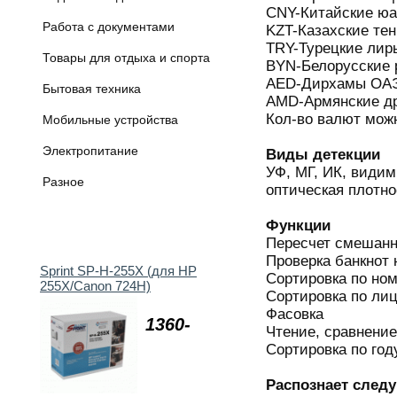
CNY-Китайские ю
Работа с документами
KZT-Казахские тен
TRY-Турецкие лир
Товары для отдыха и спорта
BYN-Белорусские 
AED-Дирхамы ОА
Бытовая техника
AMD-Армянские д
Кол-во валют мож
Мобильные устройства
Электропитание
Виды детекции
УФ, МГ, ИК, видим
Разное
оптическая плотн
Функции
Пересчет смешанн
Проверка банкнот 
Sprint SP-H-255X (для HP
Сортировка по но
255X/Canon 724H)
Сортировка по ли
Фасовка
1360-
Чтение, сравнение
Сортировка по год
Распознает сле