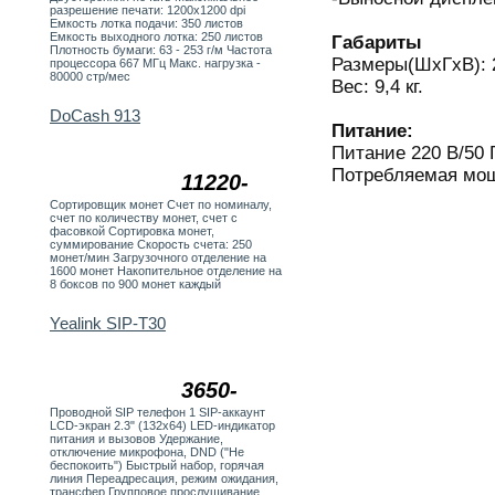
разрешение печати: 1200x1200 dpi
Емкость лотка подачи: 350 листов
Емкость выходного лотка: 250 листов
Габариты
Плотность бумаги: 63 - 253 г/м Частота
Размеры(ШхГхВ): 
процессора 667 МГц Макс. нагрузка -
80000 стр/мес
Вес: 9,4 кг.
DoCash 913
Питание:
Питание 220 В/50 
Потребляемая мощ
11220-
Сортировщик монет Счет по номиналу,
счет по количеству монет, счет с
фасовкой Сортировка монет,
суммирование Скорость счета: 250
монет/мин Загрузочного отделение на
1600 монет Накопительное отделение на
8 боксов по 900 монет каждый
Yealink SIP-T30
3650-
Проводной SIP телефон 1 SIP-аккаунт
LCD-экран 2.3" (132х64) LED-индикатор
питания и вызовов Удержание,
отключение микрофона, DND ("Не
беспокоить") Быстрый набор, горячая
линия Переадресация, режим ожидания,
трансфер Групповое прослушивание,