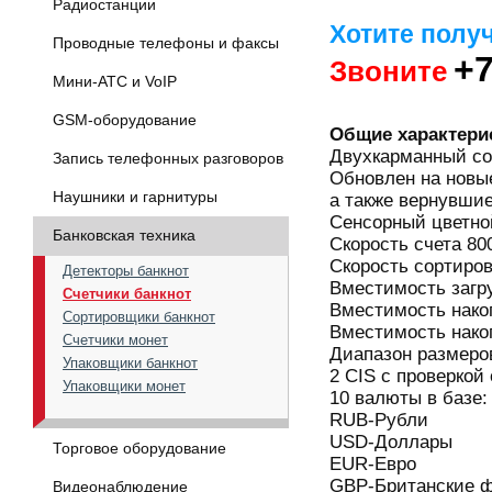
Радиостанции
Хотите полу
Проводные телефоны и факсы
+7
Звоните
Мини-АТС и VoIP
GSM-оборудование
Общие характери
Двухкарманный со
Запись телефонных разговоров
Обновлен на новые 
Наушники и гарнитуры
а также вернувшиес
Сенсорный цветной
Банковская техника
Скорость счета 80
Скорость сортиров
Детекторы банкнот
Вместимость загру
Счетчики банкнот
Вместимость накоп
Сортировщики банкнот
Вместимость накоп
Счетчики монет
Диапазон размеров
Упаковщики банкнот
2 CIS с проверкой
Упаковщики монет
10 валюты в базе:
RUB-Рубли
USD-Доллары
Торговое оборудование
EUR-Евро
GBP-Британские 
Видеонаблюдение