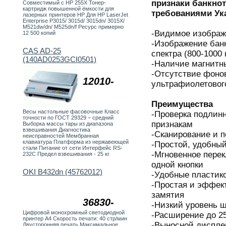
признаки банкнот
Совместимый с HP 255X Тонер-
картридж повышенной ёмкости для
требованиями Ук
лазерных принтеров HP Для HP LaserJet
Enterprise P3015/ 3015d/ 3015dn/ 3015X/
M521dw/dn/ M525dn/f Ресурс примерно
-Видимое изображ
12 500 копий
-Изображение бан
CAS AD-25
спектра (800-1000 
(140AD0253GCI0501)
-Наличие магнитн
-Отсутствие фоно
12010-
ультрафиолетовог
Преимущества
Весы настольные фасовочные Класс
-Проверка подлин
точности по ГОСТ 29329 – средний
признакам
Выборка массы тары из диапазона
взвешивания Диагностика
-Сканирование и п
неисправностей Мембранная
клавиатура Платформа из нержавеющей
-Простой, удобны
стали Питание от сети Интерфейс RS-
-Мгновенное пере
232С Предел взвешивания - 25 кг
одной кнопки
OKI B432dn (45762012)
-Удобные пластик
-Простая и эффект
замятия
36830-
-Низкий уровень 
Цифровой монохромный светодиодной
-Расширение до 2
принтер А4 Скорость печати: 40 стр/мин
-Выносной диспле
Двусторонняя печать Максимальное