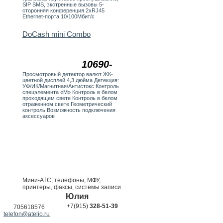
SIP SMS, экстренные вызовы 5-
сторонняя конференция 2хRJ45
Ethernet-порта 10/100Мбит/с
DoCash mini Combo
10690-
Просмотровый детектор валют ЖК-
цветной дисплей 4,3 дюйма Детекция:
УФ/ИК/Магнитная/Антистокс Контроль
спецэлемента «М» Контроль в белом
проходящем свете Контроль в белом
отраженном свете Геометрический
контроль Возможность подключения
аксессуаров
Мини-АТС, телефоны, МФУ,
принтеры, факсы, системы записи
Юлия
+7(915)
328-51-39
705618576
telefon@atelio.ru