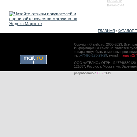
НОВОСТИ
ВАКАНСИИ
ГЛАВНАЯ
КАТАЛОГ 
/
Copyright © atelio.ru, 2005-2023. Все 
Информация на сайте не является публ
товара могут быть изменены производ
тел.
+7(495)125-29-29
, e-mail:
magazin2@a
ООО «АТЕЛИО» ОГРН: 1147746830120
121087, Россия, г. Москва, ул. Заречная
разработано в
BEZ
CMS