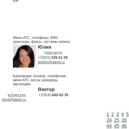
ком
Мини-АТС, телефоны, МФУ,
принтеры, факсы, системы записи
Юлия
705618576
+7(915)
328-51-39
telefon@atelio.ru
Банковская техника, телефония,
мини-АТС, кассы, шредеры,
картриджи
Виктор
+7(916)
645-02-78
625461165
bank@atelio.ru
1
2
3
4
5
24
25
26
44
45
46