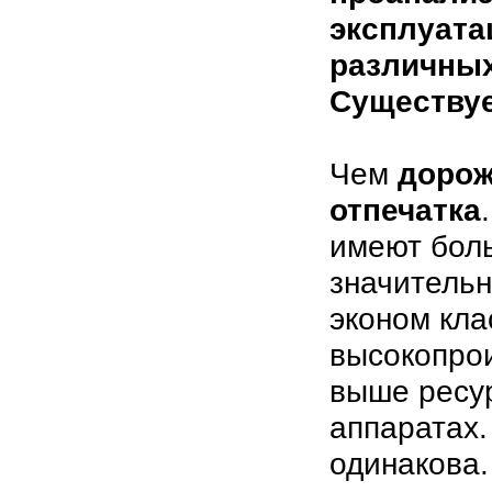
эксплуата
различных
Существуе
Чем
дорож
отпечатка
имеют бол
значительн
эконом кла
высокопро
выше ресур
аппаратах.
одинакова.