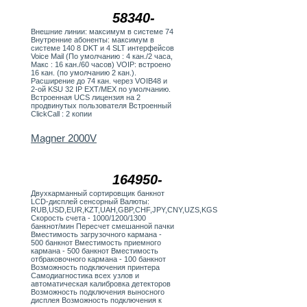
58340-
Внешние линии: максимум в системе 74
Внутренние абоненты: максимум в
системе 140 8 DKT и 4 SLT интерфейсов
Voice Mail (По умолчанию : 4 кан./2 часа,
Макс : 16 кан./60 часов) VOIP: встроено
16 кан. (по умолчанию 2 кан.).
Расширение до 74 кан. через VOIB48 и
2-ой KSU 32 IP EXT/MEX по умолчанию.
Встроенная UCS лицензия на 2
продвинутых пользователя Встроенный
ClickCall : 2 копии
Magner 2000V
164950-
Двухкарманный сортировщик банкнот
LCD-дисплей сенсорный Валюты:
RUB,USD,EUR,KZT,UAH,GBP,CHF,JPY,CNY,UZS,KGS
Скорость счета - 1000/1200/1300
банкнот/мин Пересчет смешанной пачки
Вместимость загрузочного кармана -
500 банкнот Вместимость приемного
кармана - 500 банкнот Вместимость
отбраковочного кармана - 100 банкнот
Возможность подключения принтера
Самодиагностика всех узлов и
автоматическая калибровка детекторов
Возможность подключения выносного
дисплея Возможность подключения к