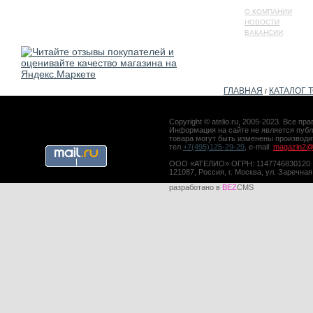
О КОМПАНИИ
НОВОСТИ
ВАКАНСИИ
ГЛАВНАЯ
КАТАЛОГ 
/
Copyright © atelio.ru, 2005-2023. Все 
Информация на сайте не является публ
товара могут быть изменены производ
тел.
+7(495)125-29-29
, e-mail:
magazin2@a
ООО «АТЕЛИО» ОГРН: 1147746830120
121087, Россия, г. Москва, ул. Заречная
разработано в
BEZ
CMS