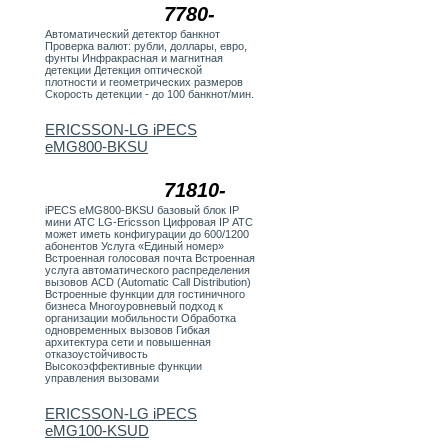
7780-
Автоматический детектор банкнот
Проверка валют: рубли, доллары, евро,
фунты Инфракрасная и магнитная
детекции Детекция оптической
плотности и геометрических размеров
Скорость детекции - до 100 банкнот/мин.
ERICSSON-LG iPECS
eMG800-BKSU
71810-
iPECS eMG800-BKSU базовый блок IP
мини АТС LG-Ericsson Цифровая IP АТС
может иметь конфигурации до 600/1200
абонентов Услуга «Единый номер»
Встроенная голосовая почта Встроенная
услуга автоматического распределения
вызовов ACD (Automatic Call Distribution)
Встроенные функции для гостиничного
бизнеса Многоуровневый подход к
организации мобильности Обработка
одновременных вызовов Гибкая
архитектура сети и повышенная
отказоустойчивость
Высокоэффективные функции
управления вызовами
ERICSSON-LG iPECS
eMG100-KSUD