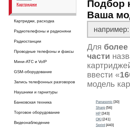
Подбор 
Картриджи
Ваша мо
Картриджи, расходка
Радиотелефоны и радионяни
Радиостанции
Для
более
Проводные телефоны и факсы
части
назв
Мини-АТС и VoIP
картриджей
GSM-оборудование
ввести «
16
модель кар
Запись телефонных разговоров
Наушники и гарнитуры
Банковская техника
Panasonic
[30]
Sharp
[56]
Торговое оборудование
HP
[343]
OKI
[241]
Видеонаблюдение
Sprint
[440]