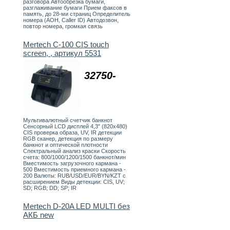
разговора Автообрезка бумаги,
разглаживание бумаги Прием факсов в
память, до 28-ми страниц Определитель
номера (АОН, Caller ID) Автодозвон,
повтор номера, громкая связь
Mertech C-100 CIS touch
screen, , артикул 5531
32750-
Мультивалютный счетчик банкнот
Сенсорный LCD дисплей 4,3" (820х480)
CIS проверка образа, UV, IR детекции
RGB сканер, детекция по размеру
банкнот и оптической плотности
Спектральный анализ краски Скорость
счета: 800/1000/1200/1500 банкнот/мин
Вместимость загрузочного кармана -
500 Вместимость приемного кармана -
200 Валюты: RUB/USD/EUR/BYN/KZT с
расширением Виды детекции: CIS, UV;
SD; RGB; DD; SP; IR
Mertech D-20A LED MULTI без
АКБ new