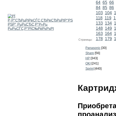
64
65
66
84
85
86
103
104
118
119
1
133
134
148
149
163
164
178
179
Страницы:
Panasonic
[30]
Sharp
[56]
HP
[343]
OKI
[241]
Sprint
[440]
Картрид
Приобрета
проанали