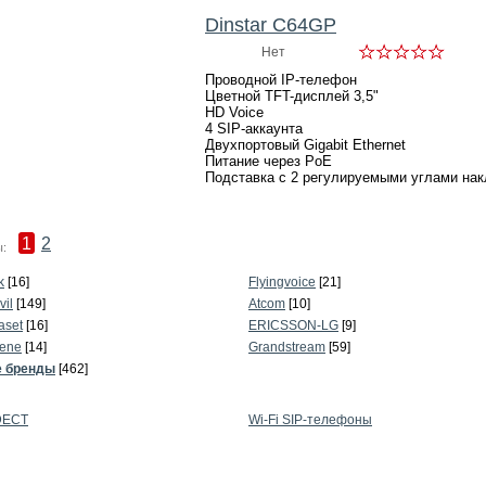
Dinstar C64GP
Нет
Проводной IP-телефон
Цветной TFT-дисплей 3,5"
HD Voice
4 SIP-аккаунта
Двухпортовый Gigabit Ethernet
Питание через PoE
Подставка с 2 регулируемыми углами нак
1
2
:
k
[16]
Flyingvoice
[21]
vil
[149]
Atcom
[10]
aset
[16]
ERICSSON-LG
[9]
ene
[14]
Grandstream
[59]
е бренды
[462]
DECT
Wi-Fi SIP-телефоны