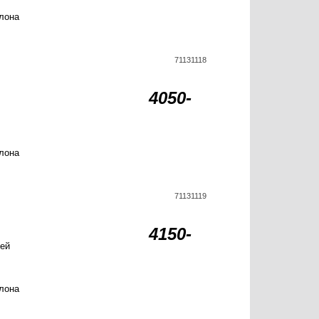
лона
71131118
4050-
лона
71131119
4150-
лей
лона