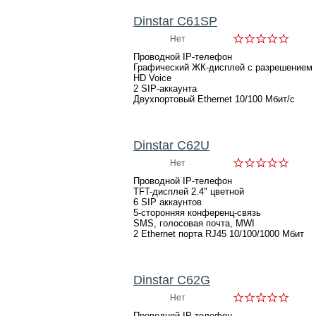
Dinstar C61SP
Нет
Проводной IP-телефон
Графический ЖК-дисплей с разрешением 1
HD Voice
2 SIP-аккаунта
Двухпортовый Ethernet 10/100 Мбит/с
Dinstar C62U
Нет
Проводной IP-телефон
TFT-дисплей 2.4" цветной
6 SIP аккаунтов
5-сторонняя конференц-связь
SMS, голосовая почта, MWI
2 Ethernet порта RJ45 10/100/1000 Мбит
Dinstar C62G
Нет
Проводной IP-телефон