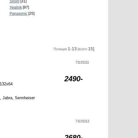
Snom
[31]
Yealink
[97]
Panasonic
[25]
1-13
15]
Позиции
[всего
71131111
2490-
132x64
 Jabra, Sennheiser
71131112
2680-