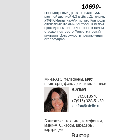
10690-
Просмотровый детектор валют ЖК-
цветной дисплей 4,3 дюйма Детекция:
УФ/ИК/Магнитная/Антистокс Контроль
спецэлемента «М» Контроль в белом
проходящем свете Контроль в белом
отраженном свете Геометрический
контроль Возможность подключения
аксессуаров
Мини-АТС, телефоны, МФУ,
принтеры, факсы, системы записи
Юлия
705618576
+7(915)
328-51-39
telefon@atelio.ru
Банковская техника, телефония,
мини-АТС, кассы, шредеры,
картриджи
Виктор