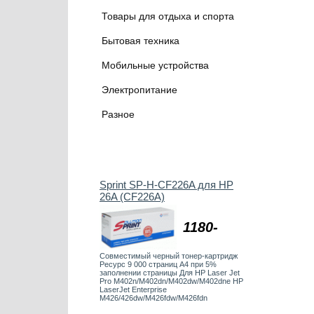
Товары для отдыха и спорта
Бытовая техника
Мобильные устройства
Электропитание
Разное
Sprint SP-H-CF226A для HP
26A (CF226A)
1180-
Совместимый черный тонер-картридж
Ресурс 9 000 страниц А4 при 5%
заполнении страницы Для HP Laser Jet
Pro M402n/M402dn/M402dw/M402dne HP
LaserJet Enterprise
M426/426dw/M426fdw/M426fdn