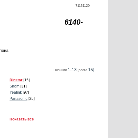
71131120
6140-
лона
1-13
15]
Позиции
[всего
Dinstar
[15]
Snom
[31]
Yealink
[97]
Panasonic
[25]
Показать все