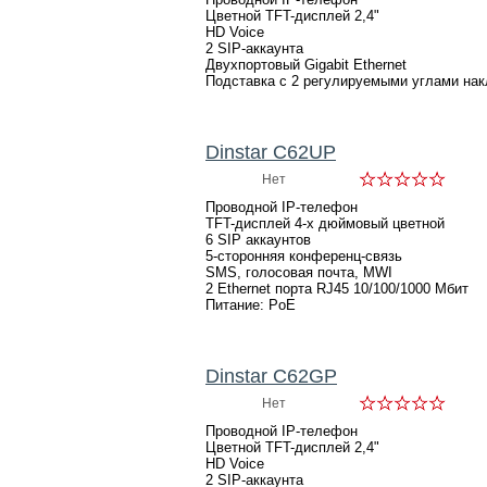
Цветной TFT-дисплей 2,4"
HD Voice
2 SIP-аккаунта
Двухпортовый Gigabit Ethernet
Подставка с 2 регулируемыми углами нак
Dinstar C62UP
Нет
Проводной IP-телефон
TFT-дисплей 4-х дюймовый цветной
6 SIP аккаунтов
5-сторонняя конференц-связь
SMS, голосовая почта, MWI
2 Ethernet порта RJ45 10/100/1000 Мбит
Питание: PoE
Dinstar C62GP
Нет
Проводной IP-телефон
Цветной TFT-дисплей 2,4"
HD Voice
2 SIP-аккаунта