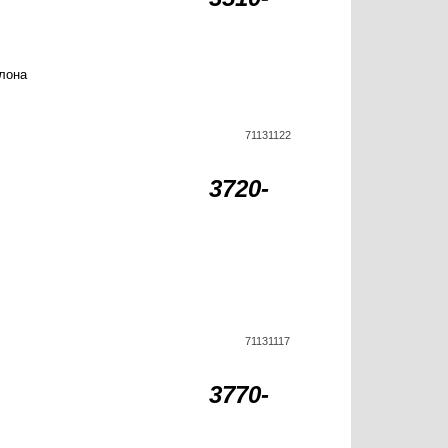
лона
71131122
3720-
71131117
3770-