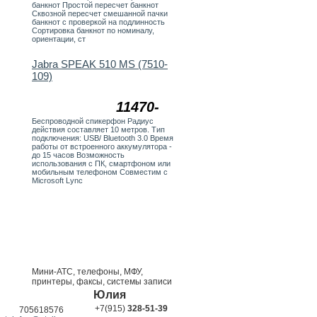
банкнот Простой пересчет банкнот
Сквозной пересчет смешанной пачки
банкнот с проверкой на подлинность
Сортировка банкнот по номиналу,
ориентации, ст
Jabra SPEAK 510 MS (7510-
109)
11470-
Беспроводной спикерфон Радиус
действия составляет 10 метров. Тип
подключения: USB/ Bluetooth 3.0 Время
работы от встроенного аккумулятора -
до 15 часов Возможность
использования с ПК, смартфоном или
мобильным телефоном Совместим с
Microsoft Lync
Мини-АТС, телефоны, МФУ,
принтеры, факсы, системы записи
Юлия
+7(915)
328-51-39
705618576