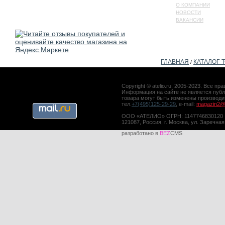
О КОМПАНИИ
НОВОСТИ
ВАКАНСИИ
ГЛАВНАЯ
КАТАЛОГ 
/
Copyright © atelio.ru, 2005-2023. Все 
Информация на сайте не является публ
товара могут быть изменены производ
тел.
+7(495)125-29-29
, e-mail:
magazin2@a
ООО «АТЕЛИО» ОГРН: 1147746830120
121087, Россия, г. Москва, ул. Заречная
разработано в
BEZ
CMS