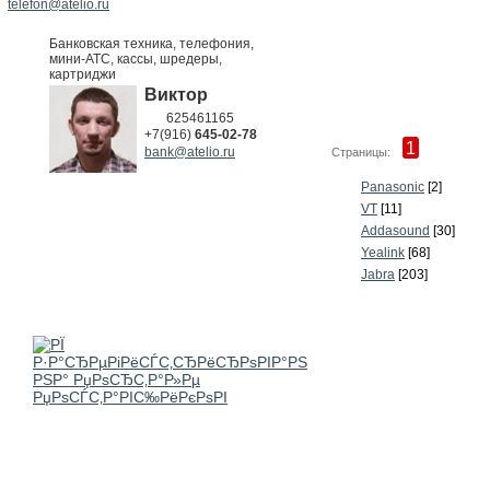
telefon@atelio.ru
Банковская техника, телефония,
мини-АТС, кассы, шредеры,
картриджи
Виктор
625461165
+7(916)
645-02-78
1
bank@atelio.ru
Страницы:
Panasonic
[2]
VT
[11]
Addasound
[30]
Yealink
[68]
Jabra
[203]