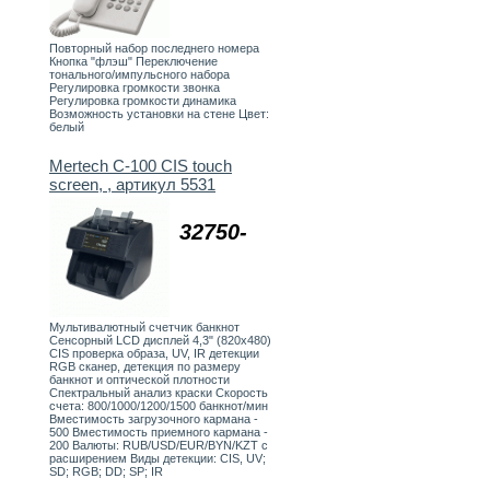
Повторный набор последнего номера
Кнопка "флэш" Переключение
тонального/импульсного набора
Регулировка громкости звонка
Регулировка громкости динамика
Возможность установки на стене Цвет:
белый
Mertech C-100 CIS touch
screen, , артикул 5531
32750-
Мультивалютный счетчик банкнот
Сенсорный LCD дисплей 4,3" (820х480)
CIS проверка образа, UV, IR детекции
RGB сканер, детекция по размеру
банкнот и оптической плотности
Спектральный анализ краски Скорость
счета: 800/1000/1200/1500 банкнот/мин
Вместимость загрузочного кармана -
500 Вместимость приемного кармана -
200 Валюты: RUB/USD/EUR/BYN/KZT с
расширением Виды детекции: CIS, UV;
SD; RGB; DD; SP; IR