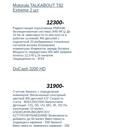
Motorola TALKABOUT T82
Extreme 2 шт
12300-
Радиостанция портативная PMR446-
безлицензионная система (446 МГц) До
10 км (в зависимости от местности и
рабочих условий) ЖК-дисплей с
подсветкой 20 выбираемых тональных
сигналов вызова Блокировка
клавиатуры Индикатор заряда батареи
Мощность передатчика 500 мВт Ширина
полосы 12,5 КГц 16 каналов
Защищённость - IPX4
DoCash 3200 HD
31900-
Счетчик банкнот с определения
номиналов Увеличенный сенсорный
цветной ЖК-дисплей 4,5" Скорость
счета - 800/1200/1500 банкнот/мин
Детекция: СIS, SD, UV, MG, IR, DD По
умолчанию 10 валют:
USD/EUR/RUB/GBP/CNY/
KZT/TRY/BYN/AED/AMD Возможность
добавить до 60 валют Вместимость
подающего кармана - 500 банкнот
Вместимость приемного кармана - 200