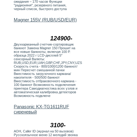
ожидания – 170 часов Функции
"радионяня", резервного питания,
черный список, быстрого доступа
Magner 155V (RUB/USD/EUR)
124900-
Двухкарманный счетчик-сортировщик
банкнот Замена Magner 150 Прошит на
все новые банкноты, включая 100 Р.
образца 2022 г LCD-дисплей 5"
сенсорный Валюты:
RUB,USD,EUR,UAH,GBP,CHF,JPY,CNY,UZS
Скорость счета - 800/1000/1200 банкнот/
мин Пересчет смешанной пачки
Вместимость загрузочного кармана/
накопителя - 500/500 банкнот
Вместимость отбраковочного кармана -
100 банкнот Возможность подключения
принтера Самодиагностика всех узлов и
автоматическая калибровка детекторов
Возможность подключе
Panasonic KX-TG1611RUF
сиреневый
3100-
АОН, Caller ID (журнал на 50 вызовов)
Русскоязычное меню 12 мелодий звонка