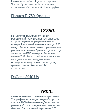
Повторный набор Подсветка дисплея
Часы с будильником Телефонный
справочник (50 записей) Поиск трубки
Палиха П-750 Красный
13750-
Питание от телефонной линии
Российский АОН и Caller ID Голосовое
сопровождение определившегося
номера Цифровой автоответчик до 120
минут Запись телефонного разговора в
реальном времени Архив вход. и исход.
звонков до 4250 номеров Записная
книжка 250 абонентов Полифонические
мелодии звонков и будильников
Автодозвон, подсветка клавиатуры,
громкая связь Отправка SMS-
сообщений
DoCash 3040 UV
7600-
Счетчик банкнот с внешним дисплеем
Ультрафиолетовая детекция Скорость
счета - 1000 банкнот/мин Детекция по
размеру Отсчет заданного количества
банкнот Загрузочный карман на 200