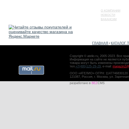
О КОМПАНИИ
НОВОСТИ
ВАКАНСИИ
ГЛАВНАЯ
КАТАЛОГ 
/
Copyright © atelio.ru, 2005-2023. Все 
Информация на сайте не является публ
товара могут быть изменены производ
тел.
+7(495)125-29-29
, e-mail:
magazin2@a
ООО «АТЕЛИО» ОГРН: 1147746830120
121087, Россия, г. Москва, ул. Заречная
разработано в
BEZ
CMS