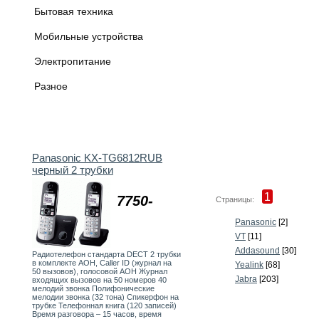
Бытовая техника
Мобильные устройства
Электропитание
Разное
Panasonic KX-TG6812RUB
черный 2 трубки
1
7750-
Страницы:
Panasonic
[2]
VT
[11]
Addasound
[30]
Радиотелефон стандарта DECT 2 трубки
в комплекте АОН, Caller ID (журнал на
Yealink
[68]
50 вызовов), голосовой АОН Журнал
Jabra
[203]
входящих вызовов на 50 номеров 40
мелодий звонка Полифонические
мелодии звонка (32 тона) Спикерфон на
трубке Телефонная книга (120 записей)
Время разговора – 15 часов, время