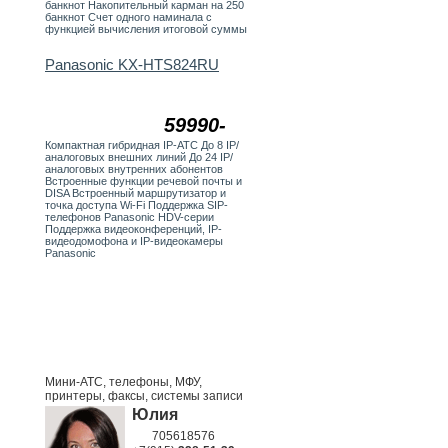
банкнот Накопительный карман на 250
банкнот Счет одного наминала с
функцией вычисления итоговой суммы
Panasonic KX-HTS824RU
59990-
Компактная гибридная IP-АТС До 8 IP/
аналоговых внешних линий До 24 IP/
аналоговых внутренних абонентов
Встроенные функции речевой почты и
DISA Встроенный маршрутизатор и
точка доступа Wi-Fi Поддержка SIP-
телефонов Panasonic HDV-серии
Поддержка видеоконференций, IP-
видеодомофона и IP-видеокамеры
Panasonic
Мини-АТС, телефоны, МФУ,
принтеры, факсы, системы записи
Юлия
705618576