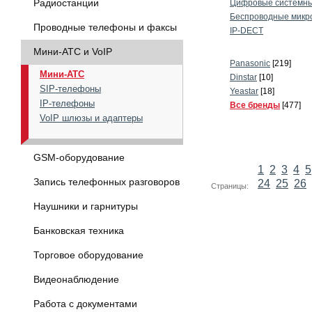
Радиостанции
Цифровые системны
Беспроводные микр
Проводные телефоны и факсы
IP-DECT
Мини-АТС и VoIP
Panasonic
[219]
Мини-АТС
Dinstar
[10]
SIP-телефоны
Yeastar
[18]
IP-телефоны
Все бренды
[477]
VoIP шлюзы и адаптеры
GSM-оборудование
1
2
3
4
5
Запись телефонных разговоров
24
25
26
Страницы:
Наушники и гарнитуры
Банковская техника
Торговое оборудование
Видеонаблюдение
Работа с документами