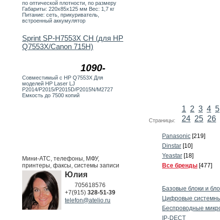
по оптической плотности, по размеру
Габариты: 220х85х125 мм Вес: 1,7 кг
Питание: сеть, прикуриватель,
встроенный аккумулятор
Sprint SP-H7553X CH (для HP
Q7553X/Canon 715H)
1090-
Совместимый с HP Q7553X Для
моделей HP Laser LJ
P2014/P2015/P2015D/P2015N/M2727
Емкость до 7500 копий
1
2
3
4
5
24
25
26
Страницы:
Panasonic
[219]
Dinstar
[10]
Yeastar
[18]
Мини-АТС, телефоны, МФУ,
принтеры, факсы, системы записи
Все бренды
[477]
Юлия
705618576
Базовые блоки и бл
+7(915)
328-51-39
Цифровые системны
telefon@atelio.ru
Беспроводные микр
IP-DECT