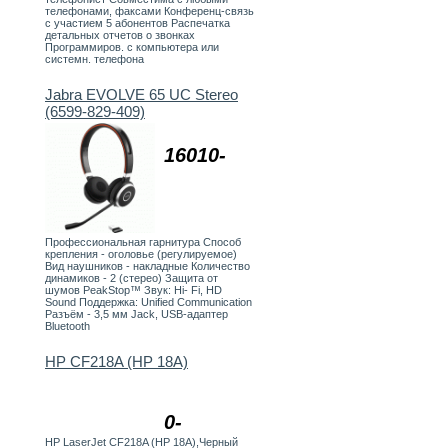
телефонами, факсами Конференц-связь
с участием 5 абонентов Распечатка
детальных отчетов о звонках
Программиров. с компьютера или
системн. телефона
Jabra EVOLVE 65 UC Stereo
(6599-829-409)
16010-
Профессиональная гарнитура Способ
крепления - оголовье (регулируемое)
Вид наушников - накладные Количество
динамиков - 2 (стерео) Защита от
шумов PeakStop™ Звук: Hi- Fi, HD
Sound Поддержка: Unified Communication
Разъём - 3,5 мм Jack, USB-адаптер
Bluetooth
HP CF218A (HP 18A)
0-
HP LaserJet CF218A (HP 18A),Черный