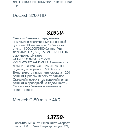
Для LaserJet Pro M132/104 Ресурс: 1400
стр.
DoCash 3200 HD
31900-
Счетчик банкнот с определения
номиналов Увеличенный сенсорный
цветной ЖК-дисплей 4,5" Скорость
счета - 800/1200/1500 банкнот/мин
Детекция: СIS, SD, UV, MG, IR, DD По
умолчанию 10 валют:
USD/EUR/RUB/GBP/CNY/
KZT/TRY/BYN/AED/AMD Возможность
добавить до 60 валют Вместимость
подающего кармана - 500 банкнот
Вместимость приемного кармана - 200
банкнот Простой пересчет банкнот
Сквозной пересчет смешанной пачки
банкнот с проверкой на подлинность
Сортировка банкнот по номиналу,
ориентации, ст
Mertech C-50 mini с АКБ
13750-
Портативный счетчик банкнот Скорость
счета: 800 шт/мин Виды детекции: УФ,