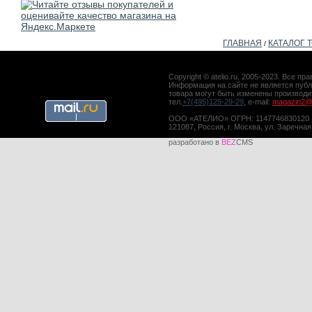
ГЛАВНАЯ
КАТАЛОГ 
/
Copyright © atelio.ru, 2005-2023. Все 
Информация на сайте не является публ
товара могут быть изменены производ
тел.
+7(495)125-29-29
, e-mail:
magazin2@a
ООО «АТЕЛИО» ОГРН: 1147746830120
121087, Россия, г. Москва, ул. Заречная
разработано в
BEZ
CMS