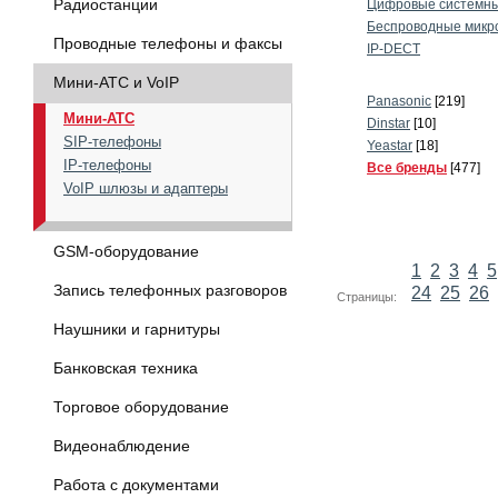
Радиостанции
Цифровые системны
Беспроводные микр
Проводные телефоны и факсы
IP-DECT
Мини-АТС и VoIP
Panasonic
[219]
Мини-АТС
Dinstar
[10]
SIP-телефоны
Yeastar
[18]
IP-телефоны
Все бренды
[477]
VoIP шлюзы и адаптеры
GSM-оборудование
1
2
3
4
5
Запись телефонных разговоров
24
25
26
Страницы:
Наушники и гарнитуры
Банковская техника
Торговое оборудование
Видеонаблюдение
Работа с документами