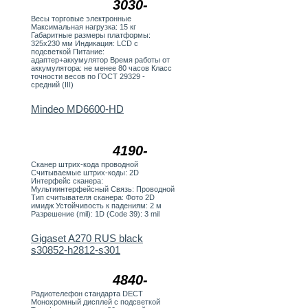
3030-
Весы торговые электронные
Максимальная нагрузка: 15 кг
Габаритные размеры платформы:
325х230 мм Индикация: LCD с
подсветкой Питание:
адаптер+аккумулятор Время работы от
аккумулятора: не менее 80 часов Класс
точности весов по ГОСТ 29329 -
средний (III)
Mindeo MD6600-HD
4190-
Сканер штрих-кода проводной
Считываемые штрих-коды: 2D
Интерфейс сканера:
Мультиинтерфейсный Связь: Проводной
Тип считывателя сканера: Фото 2D
имидж Устойчивость к падениям: 2 м
Разрешение (mil): 1D (Code 39): 3 mil
Gigaset A270 RUS black
s30852-h2812-s301
4840-
Радиотелефон стандарта DECT
Монохромный дисплей с подсветкой