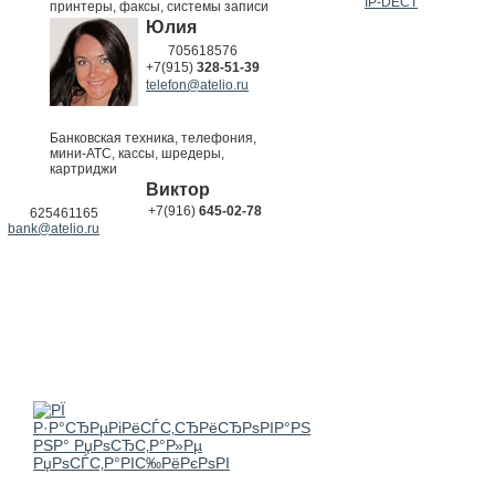
IP-DECT
принтеры, факсы, системы записи
Юлия
705618576
+7(915)
328-51-39
telefon@atelio.ru
Банковская техника, телефония,
мини-АТС, кассы, шредеры,
картриджи
Виктор
+7(916)
645-02-78
625461165
bank@atelio.ru