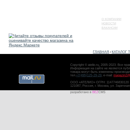
О КОМПАНИИ
НОВОСТИ
ВАКАНСИИ
ГЛАВНАЯ
КАТАЛОГ 
/
Copyright © atelio.ru, 2005-2023. Все 
Информация на сайте не является публ
товара могут быть изменены производ
тел.
+7(495)125-29-29
, e-mail:
magazin2@a
ООО «АТЕЛИО» ОГРН: 1147746830120
121087, Россия, г. Москва, ул. Заречная
разработано в
BEZ
CMS