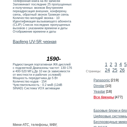
Телефонная книга на 80 записей
Запоминает последние 25 пропущенных
и полученных звонков Внутренняя
переадресация внешних, конференц-
связь, обратный звонок Громкая связь
Количество мелодий звонка - 10
Идентификация вызывающего абонента
(CLIP) Список последних пропущенных
вызовов с указанием времени и даты
Отображение времени и даты
Baofeng UV-5R черная
1590-
1
2
3
4
5
Радиостанция портативная ЖК-дисплей
с подсветкой Диапазоны частот: 130-176
24
25
26
Страницы:
и 400-520 МГц До 10 км (в зависимости
от местности и рабочих условий)
Мощность передатчика до 5 Вт
Panasonic
[219]
Количество кодов - 154
Чувствительность - 0.2 мкВ (12dB
Dinstar
[10]
SINAD) Система VOX активации
Yeastar
[18]
Все бренды
[477]
Базовые блоки и бл
Цифровые системны
Беспроводные микр
Мини-АТС, телефоны, МФУ,