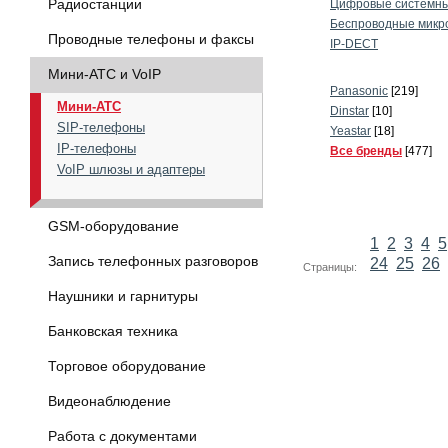
Радиостанции
Цифровые системны
Беспроводные микр
Проводные телефоны и факсы
IP-DECT
Мини-АТС и VoIP
Panasonic
[219]
Мини-АТС
Dinstar
[10]
SIP-телефоны
Yeastar
[18]
IP-телефоны
Все бренды
[477]
VoIP шлюзы и адаптеры
GSM-оборудование
1
2
3
4
5
Запись телефонных разговоров
24
25
26
Страницы:
Наушники и гарнитуры
Банковская техника
Торговое оборудование
Видеонаблюдение
Работа с документами