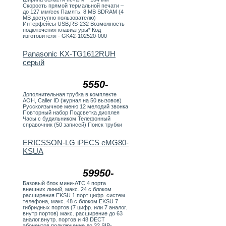
Скорость прямой термальной печати –
до 127 мм/сек Память: 8 MB SDRAM (4
MB доступно пользователю)
Интерфейсы USB,RS-232 Возможность
подключения клавиатуры* Код
изготовителя - GK42-102520-000
Panasonic KX-TG1612RUH
серый
5550-
Дополнительная трубка в комплекте
АОН, Caller ID (журнал на 50 вызовов)
Русскоязычное меню 12 мелодий звонка
Повторный набор Подсветка дисплея
Часы с будильником Телефонный
справочник (50 записей) Поиск трубки
ERICSSON-LG iPECS eMG80-
KSUA
59950-
Базовый блок мини-АТС 4 порта
внешних линий, макс. 24 с блоком
расширения EKSU 1 порт цифр. систем.
телефона, макс. 48 с блоком EKSU 7
гибридных портов (7 цифр. или 7 аналог.
внутр портов) макс. расширение до 63
аналог.внутр. портов и 48 DECT
абонентов подключение до 32 SIP-