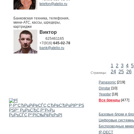
telefon@atelio.ru
Банковская техника, телефония,
мини-АТС, кассы, шредеры,
картриджи
Виктор
625461165
+7(916)
645-02-78
bank@atelio.ru
1
2
3
4
5
24
25
26
Страницы:
Panasonic
[219]
Dinstar
[10]
Yeastar
[18]
Все бренды
[477]
Базовые блоки и бл
Цифровые системны
Беспроводные микр
IP-DECT