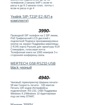
телефонов 2 канала VoIP с возм-ю
расш-я до 8 2 канала голос. почты с
возм-ю расш-я до 4
Yealink SIP-T21P E2 (БП в
комплекте)
3990-
Проводной SIP телефон на 2 SIP линии,
PoE Графический LCD-дисплей с
подсветкой Подписи программируемых
кнопок на экране Поддержка кириллицы
2 RJ45 порта Разъем для гарнитуры RJ9
Спикерфон, голосовая почта
Телефонная книга на 1000 номеров 3-х
сторонняя конференц-связь
MERTECH G58 RS232-USB
black черный
4940-
Чековый термопринтер Ширина печати -
58 мм Скорость печати - 100 мм/сек
Печать QR-кодов Интерфейсы
подключения: RS-232, USB Поддержка
Windows 8.1/Windows 10 Адаптирован
под систему ЕГАИС
Magner 2000V