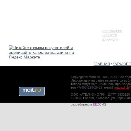
О КОМПАНИИ
НОВОСТИ
ВАКАНСИИ
ГЛАВНАЯ
КАТАЛОГ 
/
Copyright © atelio.ru, 2005-2023. Все 
Информация на сайте не является публ
товара могут быть изменены производ
тел.
+7(495)125-29-29
, e-mail:
magazin2@a
ООО «АТЕЛИО» ОГРН: 1147746830120
121087, Россия, г. Москва, ул. Заречная
разработано в
BEZ
CMS