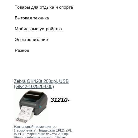
Товары для отдыха и спорта
Бытовая техника
Мобильные устройства
Электропитание
Разное
Zebra GK420t 203dpi, USB
(GK42-102520-000)
31210-
Настольный термопринтер
(термопечать) Поддержка EPL2, ZPL
I/ZPL II Разрешение печати 203 dpi
Ширина области печати – 104 мм