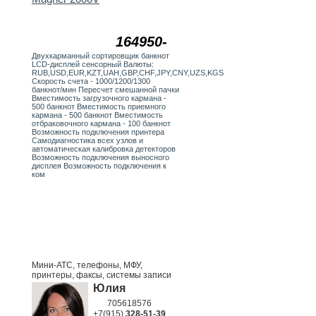
164950-
Двухкарманный сортировщик банкнот
LCD-дисплей сенсорный Валюты:
RUB,USD,EUR,KZT,UAH,GBP,CHF,JPY,CNY,UZS,KGS
Скорость счета - 1000/1200/1300
банкнот/мин Пересчет смешанной пачки
Вместимость загрузочного кармана -
500 банкнот Вместимость приемного
кармана - 500 банкнот Вместимость
отбраковочного кармана - 100 банкнот
Возможность подключения принтера
Самодиагностика всех узлов и
автоматическая калибровка детекторов
Возможность подключения выносного
дисплея Возможность подключения к
ком
Мини-АТС, телефоны, МФУ,
принтеры, факсы, системы записи
Юлия
705618576
+7(915)
328-51-39