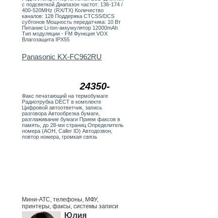
с подсветкой Диапазон частот: 136-174 /
400-520MHz (RX/TX) Количество
каналов: 128 Поддержка CTCSS/DCS
субтонов Мощность передатчика: 10 Вт
Питание Li-Ion-аккумулятор 12000mAh
Тип модуляции - FM Функция VOX
Влагозащита IPX55
Panasonic KX-FC962RU
24350-
Факс печатающий на термобумаге
Радиотрубка DECT в комплекте
Цифровой автоответчик, запись
разговора Автообрезка бумаги,
разглаживание бумаги Прием факсов в
память, до 28-ми страниц Определитель
номера (АОН, Caller ID) Автодозвон,
повтор номера, громкая связь
Мини-АТС, телефоны, МФУ,
принтеры, факсы, системы записи
Юлия