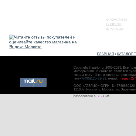
О КОМПАНИИ
НОВОСТИ
ВАКАНСИИ
ГЛАВНАЯ
КАТАЛОГ 
/
Copyright © atelio.ru, 2005-2023. Все 
Информация на сайте не является публ
товара могут быть изменены производ
тел.
+7(495)125-29-29
, e-mail:
magazin2@a
ООО «АТЕЛИО» ОГРН: 1147746830120
121087, Россия, г. Москва, ул. Заречная
разработано в
BEZ
CMS