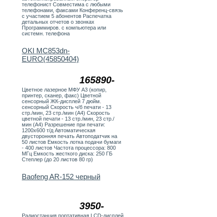
телефонист Совместима с любыми
телефонами, факсами Конференц-связь
с участием 5 абонентов Распечатка
детальных отчетов о звонках
Программиров. с компьютера или
системн. телефона
OKI MC853dn-
EURO(45850404)
165890-
Цветное лазерное МФУ А3 (копир,
принтер, сканер, факс) Цветной
сенсорный ЖК-дисплей 7 дюйм.
сенсорный Скорость ч/б печати - 13
стр./мин, 23 стр./мин (А4) Скорость
цветной печати - 13 стр./мин, 23 стр./
мин (А4) Разрешение при печати:
1200х600 т/д Автоматическая
двусторонняя печать Автоподатчик на
50 листов Емкость лотка подачи бумаги
- 400 листов Частота процессора: 800
МГц Емкость жесткого диска: 250 ГБ
Степлер (до 20 листов 80 гр)
Baofeng AR-152 черный
3950-
Радиостанция портативная LCD-дисплей