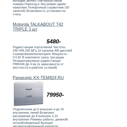
мелодии звонка Повторный набор
номера Переход в Эко режим одним
нажатием Телефонный справочник (50
записей) Возможность установки на
стену
Motorola TALKABOUT T42
TRIPLE 3 шт
5480-
Радиостанция портативная Частоты:
446-446.200 МГц 16 каналов ЖК-дисплей
Сканирование/мониторинг Мощность -
0.5 Вт В комплекте сразу три рации
Нелицензируемые радиостанции
PMR446 До 4 км (в зависимости от
местности и рабочих условий)
Panasonic KX-TEM824 RU
79950-
Подключение до 6 внешних и до 16
внутренних линий Возможно
расширение до 8 внешних и 24
внутренних Режимы работы: дневной/
ночной/обеденный Функция
автоматизированный оператор-