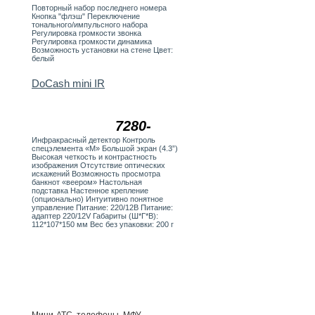
Повторный набор последнего номера
Кнопка "флэш" Переключение
тонального/импульсного набора
Регулировка громкости звонка
Регулировка громкости динамика
Возможность установки на стене Цвет:
белый
DoCash mini IR
7280-
Инфракрасный детектор Контроль
спецэлемента «М» Большой экран (4.3”)
Высокая четкость и контрастность
изображения Отсутствие оптических
искажений Возможность просмотра
банкнот «веером» Настольная
подставка Настенное крепление
(опционально) Интуитивно понятное
управление Питание: 220/12В Питание:
адаптер 220/12V Габариты (Ш*Г*В):
112*107*150 мм Вес без упаковки: 200 г
Мини-АТС, телефоны, МФУ,