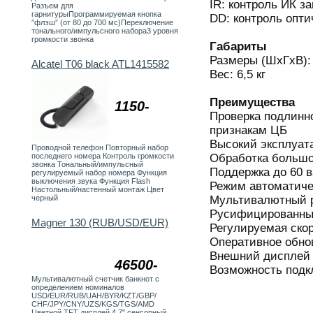
IR: контроль ИК з
Разъем для
гарнитурыПрограммируемая кнопка
DD: контроль опти
”флэш” (от 80 до 700 мс)Переключение
тонального/импульсного набора3 уровня
громкости звонка
Габариты
Размеры (ШхГхВ):
Alcatel T06 black ATL1415582
Вес: 6,5 кг
Преимущества
1150-
Проверка подлинн
признакам ЦБ
Высокий эксплуат
Проводной телефон Повторный набор
Обработка большо
последнего номера Контроль громкости
звонка Тональный/импульсный
Поддержка до 60 
регулируемый набор номера Функция
выключения звука Функция Flash
Режим автоматиче
Настольный/настенный монтаж Цвет
Мультивалютный 
черный
Русифицированны
Magner 130 (RUB/USD/EUR)
Регулируемая скор
Оперативное обно
Внешний дисплей 
46500-
Возможность подк
Мультивалютный счетчик банкнот с
определением номиналов
USD/EUR/RUB/UAH/BYR/KZT/GBP/
CHF/JPY/CNY/UZS/KGS/TGS/AMD
Цветной TFT дисплей 4,7" сенсорный