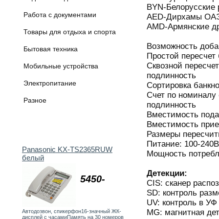
BYN-Белорусские 
Работа с документами
AED-Дирхамы ОА
AMD-Армянские д
Товары для отдыха и спорта
Возможность доба
Бытовая техника
Простой пересчет 
Сквозной пересчет
Мобильные устройства
подлинность
Электропитание
Сортировка банкн
Счет по номиналу 
Разное
подлинность
Вместимость пода
Вместимость прием
Размеры пересчит
Питание: 100-240В
Panasonic KX-TS2365RUW
Мощность потребл
белый
Детекции:
5450-
СIS: сканер распо
SD: контроль разм
UV: контроль в УФ
MG: магнитная де
Автодозвон, спикерфон16-значный ЖК-
дисплей с часамиПамять на 30 номеров