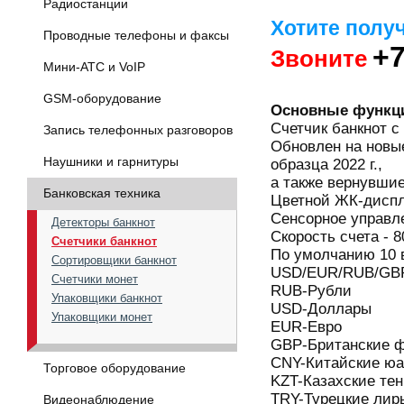
Радиостанции
Хотите полу
Проводные телефоны и факсы
+7
Звоните
Мини-АТС и VoIP
GSM-оборудование
Основные функц
Счетчик банкнот 
Запись телефонных разговоров
Обновлен на новые 
Наушники и гарнитуры
образца 2022 г.,
а также вернувшие
Банковская техника
Цветной ЖК-диспл
Сенсорное управл
Детекторы банкнот
Скорость счета - 
Счетчики банкнот
По умолчанию 10 
Сортировщики банкнот
USD/EUR/RUB/GBP
Счетчики монет
RUB-Рубли
Упаковщики банкнот
USD-Доллары
Упаковщики монет
EUR-Евро
GBP-Британские 
CNY-Китайские ю
Торговое оборудование
KZT-Казахские тен
TRY-Турецкие лир
Видеонаблюдение