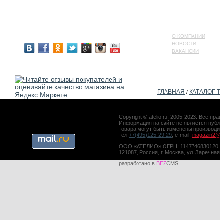
О КОМПАНИИ
НОВОСТИ
ВАКАНСИИ
ГЛАВНАЯ
КАТАЛОГ 
/
Copyright © atelio.ru, 2005-2023. Все 
Информация на сайте не является публ
товара могут быть изменены производ
тел.
+7(495)125-29-29
, e-mail:
magazin2@a
ООО «АТЕЛИО» ОГРН: 1147746830120
121087, Россия, г. Москва, ул. Заречная
разработано в
BEZ
CMS