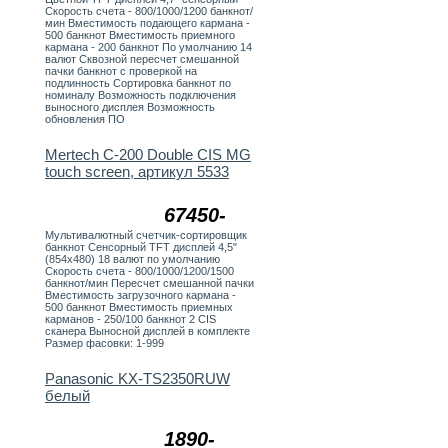
Скорость счета - 800/1000/1200 банкнот/
мин Вместимость подающего кармана -
500 банкнот Вместимость приемного
кармана - 200 банкнот По умолчанию 14
валют Сквозной пересчет смешанной
пачки банкнот с проверкой на
подлинность Сортировка банкнот по
номиналу Возможность подключения
выносного дисплея Возможность
обновления ПО
Mertech C-200 Double CIS MG
touch screen, артикул 5533
67450-
Мультивалютный счетчик-сортировщик
банкнот Сенсорный TFT дисплей 4,5"
(854х480) 18 валют по умолчанию
Скорость счета - 800/1000/1200/1500
банкнот/мин Пересчет смешанной пачки
Вместимость загрузочного кармана -
500 банкнот Вместимость приемных
карманов - 250/100 банкнот 2 CIS
сканера Выносной дисплей в комплекте
Размер фасовки: 1-999
Panasonic KX-TS2350RUW
белый
1890-