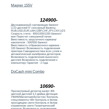
Magner 155V
124900-
Двухкарманный сортировщик банкнот
LCD-дисплей 5" сенсорный Валюты:
RUB,USD,EUR,UAH,GBP,CHF,JPY,CNY,UZS
Скорость счета - 800/1000/1200 банкнот/
мин Пересчет смешанной пачки
Вместимость загрузочного кармана/
накопителя - 500/500 банкнот
Вместимость отбраковочного кармана -
100 банкнот Возможность подключения
принтера Самодиагностика всех узлов и
автоматическая калибровка детекторов
Возможность подключения выносного
дисплея Возможность подключения к
компьютеру Гарантия - 2 года
DoCash mini Combo
10690-
Просмотровый детектор валют ЖК-
цветной дисплей 4,3 дюйма Детекция:
УФ/ИК/Магнитная/Антистокс Контроль
спецэлемента «М» Контроль в белом
проходящем свете Контроль в белом
отраженном свете Геометрический
контроль Возможность подключения