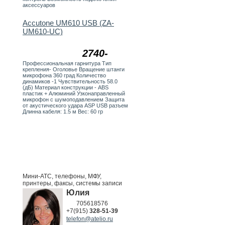
аксессуаров
Accutone UM610 USB (ZA-
UM610-UC)
2740-
Профессиональная гарнитура Тип
крепления- Оголовье Вращение штанги
микрофона 360 град Количество
динамиков -1 Чувствительность 58.0
(дБ) Материал конструкции - ABS
пластик + Алюминий Узконаправленный
микрофон с шумоподавлением Защита
от акустического удара ASP USB разъем
Длинна кабеля: 1.5 м Вес: 60 гр
Мини-АТС, телефоны, МФУ,
принтеры, факсы, системы записи
Юлия
705618576
+7(915)
328-51-39
telefon@atelio.ru