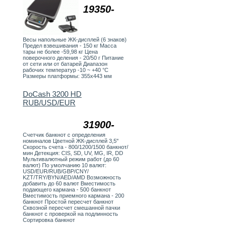
19350-
Весы напольные ЖК-дисплей (6 знаков)
Предел взвешивания - 150 кг Масса
тары не более -59,98 кг Цена
поверочного деления - 20/50 г Питание
от сети или от батарей Диапазон
рабочих температур -10 ~ +40 °C
Размеры платформы: 355х443 мм
DoCash 3200 HD
RUB/USD/EUR
31900-
Счетчик банкнот с определения
номиналов Цветной ЖК-дисплей 3,5"
Скорость счета - 800/1200/1500 банкнот/
мин Детекция: СIS, SD, UV, MG, IR, DD
Мультивалютный режим работ (до 60
валют) По умолчанию 10 валют:
USD/EUR/RUB/GBP/CNY/
KZT/TRY/BYN/AED/AMD Возможность
добавить до 60 валют Вместимость
подающего кармана - 500 банкнот
Вместимость приемного кармана - 200
банкнот Простой пересчет банкнот
Сквозной пересчет смешанной пачки
банкнот с проверкой на подлинность
Сортировка банкнот