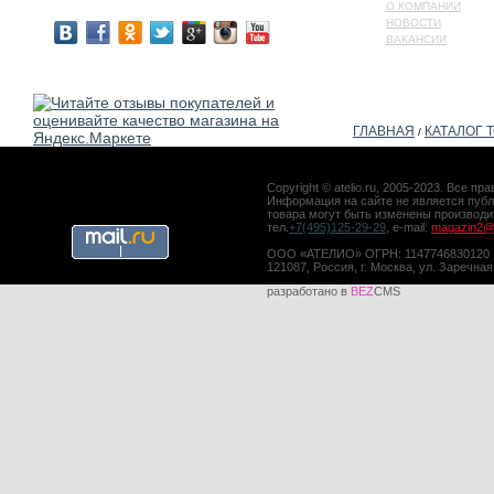
О КОМПАНИИ
НОВОСТИ
ВАКАНСИИ
ГЛАВНАЯ
КАТАЛОГ 
/
Copyright © atelio.ru, 2005-2023. Все 
Информация на сайте не является публ
товара могут быть изменены производ
тел.
+7(495)125-29-29
, e-mail:
magazin2@a
ООО «АТЕЛИО» ОГРН: 1147746830120
121087, Россия, г. Москва, ул. Заречная
разработано в
BEZ
CMS