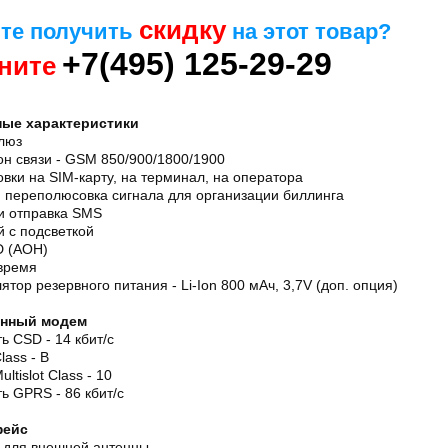
скидку
те получить
на этот товар?
+7(495) 125-29-29
ните
ые характеристики
люз
н связи - GSM 850/900/1800/1900
вки на SIM-карту, на терминал, на оператора
 переполюсовка сигнала для организации биллинга
и отправка SMS
 с подсветкой
ID (АОН)
 время
ятор резервного питания - Li-Ion 800 мАч, 3,7V (доп. опция)
енный модем
ь CSD - 14 кбит/с
ass - B
ltislot Class - 10
ь GPRS - 86 кбит/с
фейс
 для внешней антенны