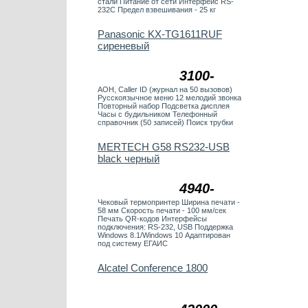
стали Питание от сети Интерфейс RS-
232С Предел взвешивания - 25 кг
Panasonic KX-TG1611RUF
сиреневый
3100-
АОН, Caller ID (журнал на 50 вызовов)
Русскоязычное меню 12 мелодий звонка
Повторный набор Подсветка дисплея
Часы с будильником Телефонный
справочник (50 записей) Поиск трубки
MERTECH G58 RS232-USB
black черный
4940-
Чековый термопринтер Ширина печати -
58 мм Скорость печати - 100 мм/сек
Печать QR-кодов Интерфейсы
подключения: RS-232, USB Поддержка
Windows 8.1/Windows 10 Адаптирован
под систему ЕГАИС
Alcatel Conference 1800