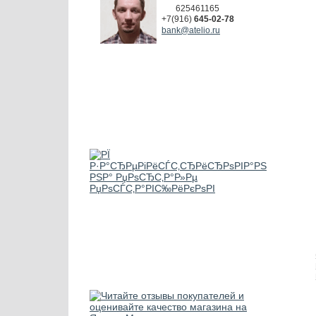
625461165
+7(916)
645-02-78
bank@atelio.ru