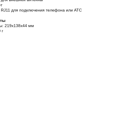
от
а RJ11 для подключения телефона или АТС
иты
ы: 219х138х44 мм
 г