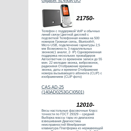
Gigaset SL450A GO
21750-
Телефон с поддержкой VoIP и обычных
линий связи Цветной дисплей с
подсветкой Телефонная книжка на 500
номеров Громкая связь, Bluetooth®,
Micro-USB, подключение гарнитуры 2,5
мм Возможность 3 параллельных
звонков(1 аналог, 2- IP) Одновременная
поддержка нескольких провайдеров
Автоответчик со временем записи до 55
мин. 22 мелодии звонка, виброзвонок,
радионяня Отображение времени
звонка, даты и времени Отображение
номера вызывающего абонента (CLIP) с
изображением (CLIP фото)
CAS AD-25
(140AD0253GCI0501)
12010-
Весы настольные фасовочные Класс
точности по ГОСТ 29329 – средний
Выборка массы тары из диапазона
взвешивания Диагностика
неисправностей Мембранная
клавиатура Платформа из нержавеющей