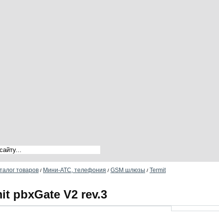
талог товаров
Мини-АТС, телефония
GSM шлюзы
Termit
/
/
/
it pbxGate V2 rev.3