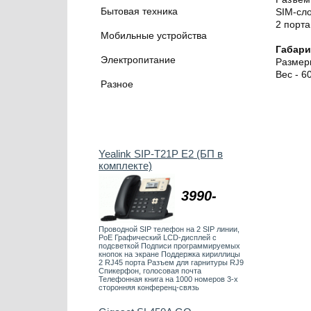
Бытовая техника
SIM-сл
2 порт
Мобильные устройства
Габар
Электропитание
Размер
Вес - 60
Разное
Yealink SIP-T21P E2 (БП в
комплекте)
3990-
Проводной SIP телефон на 2 SIP линии,
PoE Графический LCD-дисплей с
подсветкой Подписи программируемых
кнопок на экране Поддержка кириллицы
2 RJ45 порта Разъем для гарнитуры RJ9
Спикерфон, голосовая почта
Телефонная книга на 1000 номеров 3-х
сторонняя конференц-связь