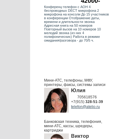
42000-
Конференц-телефон с АОН 4
беспроводных DECT микрофона 2
микрофона на консоли До 15 участников
в конференции Отображение даты,
времени и длительности звонка
Адресная книга на 50 номеров
Повторный вызов на 10 номеров 10
мелодий звонка (из них 4
полифонических) Работа в режиме
ожидания/разговора - до 70/5 ч.
Мини-АТС, телефоны, МФУ,
принтеры, факсы, системы записи
Юлия
705618576
+7(915)
328-51-39
telefon@atelio.ru
Банковская техника, телефония,
мини-АТС, кассы, шредеры,
картриджи
Виктор