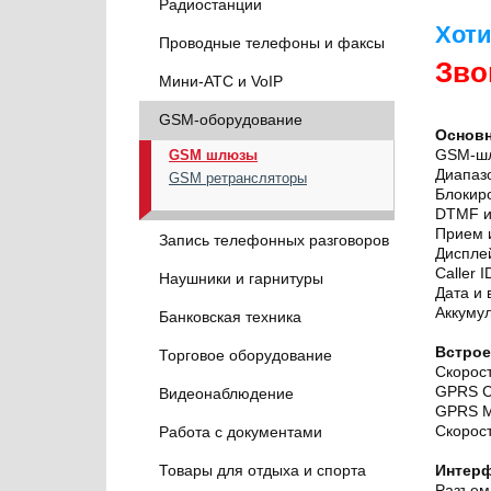
Радиостанции
Хоти
Проводные телефоны и факсы
Зво
Мини-АТС и VoIP
GSM-оборудование
Основн
GSM-ш
GSM шлюзы
Диапазо
GSM ретрансляторы
Блокиро
DTMF и
Прием 
Запись телефонных разговоров
Дисплей
Caller 
Наушники и гарнитуры
Дата и
Аккумул
Банковская техника
Встро
Торговое оборудование
Скорост
GPRS Cl
Видеонаблюдение
GPRS Mu
Скорост
Работа с документами
Товары для отдыха и спорта
Интер
Разъем