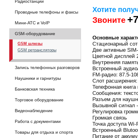
Радиостанции
Хотите полу
Проводные телефоны и факсы
+7
Звоните
Мини-АТС и VoIP
GSM-оборудование
Основные характ
Стационарный сот
GSM шлюзы
Две активные SIM
GSM ретрансляторы
Цветной дисплей 2
Внутренняя памят
Запись телефонных разговоров
Встроенный аудио
FM-радио: 87.5-10
Наушники и гарнитуры
Слот расширения: 
Телефонная книга 
Банковская техника
Сообщения: текст
Разъем для наушн
Торговое оборудование
Вызывной сигнал 
Видеонаблюдение
Регулировка громк
Громкая связь
Работа с документами
Точка доступа Wi-F
Встроенный Blutoo
Товары для отдыха и спорта
Питание от аккуму