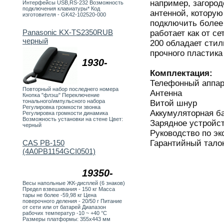
например, загоро
Интерфейсы USB,RS-232 Возможность
подключения клавиатуры* Код
антенной, которую
изготовителя - GK42-102520-000
подключить более
Panasonic KX-TS2350RUB
работает как от се
черный
200 обладает сти
прочного пластика
1930-
Комплектация:
Телефонный аппар
Повторный набор последнего номера
Антенна
Кнопка "флэш" Переключение
тонального/импульсного набора
Витой шнур
Регулировка громкости звонка
Аккумуляторная б
Регулировка громкости динамика
Возможность установки на стене Цвет:
Зарядное устройс
черный
Руководство по э
Гарантийный тало
CAS PB-150
(4A0PB1154GCI0501)
19350-
Весы напольные ЖК-дисплей (6 знаков)
Предел взвешивания - 150 кг Масса
тары не более -59,98 кг Цена
поверочного деления - 20/50 г Питание
от сети или от батарей Диапазон
рабочих температур -10 ~ +40 °C
Размеры платформы: 355х443 мм