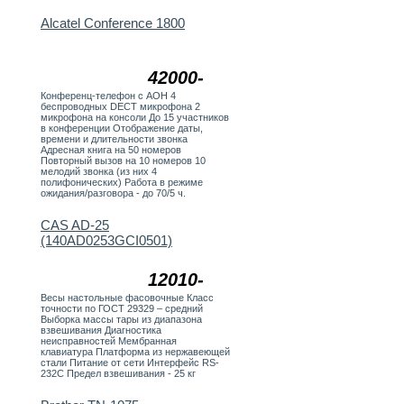
Alcatel Conference 1800
42000-
Конференц-телефон с АОН 4
беспроводных DECT микрофона 2
микрофона на консоли До 15 участников
в конференции Отображение даты,
времени и длительности звонка
Адресная книга на 50 номеров
Повторный вызов на 10 номеров 10
мелодий звонка (из них 4
полифонических) Работа в режиме
ожидания/разговора - до 70/5 ч.
CAS AD-25
(140AD0253GCI0501)
12010-
Весы настольные фасовочные Класс
точности по ГОСТ 29329 – средний
Выборка массы тары из диапазона
взвешивания Диагностика
неисправностей Мембранная
клавиатура Платформа из нержавеющей
стали Питание от сети Интерфейс RS-
232С Предел взвешивания - 25 кг