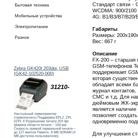
Стандарт связи - 
Бытовая техника
WCDMA: 900/2100
Мобильные устройства
4G: B1/B3/B7/B20/
Электропитание
Габариты
Размеры: 200х190
Разное
Вес: 667 г
Описание
FX-200 – старшая
GSM-телефонов Te
Zebra GK420t 203dpi, USB
поддерживает GSM
(GK42-102520-000)
которая существен
обладает всеми б
31210-
журнал контактов,
СМС и т.д. Для на
дюймовым ЖК-экра
является наличие 
Настольный термопринтер
позволяет создать
(термопечать) Поддержка EPL2, ZPL
одновременно под
I/ZPL II Разрешение печати 203 dpi
Ширина области печати – 104 мм
Скорость прямой термальной печати –
до 127 мм/сек Память: 8 MB SDRAM (4
Для улучшения ст
MB доступно пользователю)