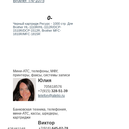
Brother TN-1075
0-
Черный картридж Ресурс - 1000 стр. Для
Brother HL-1110R/HL-1112R/DCP-
1510R/DCP-1512R, Brother MFC-
1810R/MFC-1815R
Мини-АТС, телефоны, МФУ,
принтеры, факсы, системы записи
Юлия
705618576
+7(915)
328-51-39
telefon@atelio.ru
Банковская техника, телефония,
мини-АТС, кассы, шредеры,
картриджи
Виктор
+7(916)
645-02-78