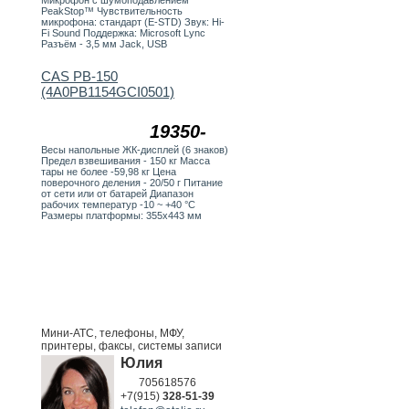
Микрофон с шумоподавлением
PeakStop™ Чувствительность
микрофона: стандарт (E-STD) Звук: Hi-
Fi Sound Поддержка: Microsoft Lync
Разъём - 3,5 мм Jack, USB
CAS PB-150
(4A0PB1154GCI0501)
19350-
Весы напольные ЖК-дисплей (6 знаков)
Предел взвешивания - 150 кг Масса
тары не более -59,98 кг Цена
поверочного деления - 20/50 г Питание
от сети или от батарей Диапазон
рабочих температур -10 ~ +40 °C
Размеры платформы: 355х443 мм
Мини-АТС, телефоны, МФУ,
принтеры, факсы, системы записи
Юлия
705618576
+7(915)
328-51-39