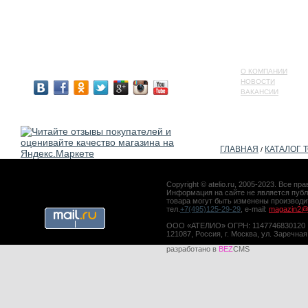
О КОМПАНИИ
НОВОСТИ
ВАКАНСИИ
ГЛАВНАЯ
КАТАЛОГ 
/
Copyright © atelio.ru, 2005-2023. Все 
Информация на сайте не является публ
товара могут быть изменены производ
тел.
+7(495)125-29-29
, e-mail:
magazin2@a
ООО «АТЕЛИО» ОГРН: 1147746830120
121087, Россия, г. Москва, ул. Заречная
разработано в
BEZ
CMS