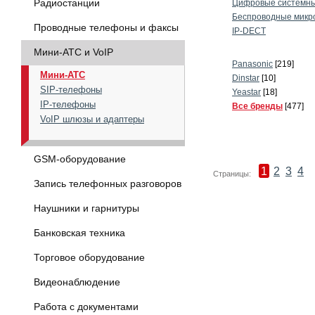
Радиостанции
Цифровые системны
Беспроводные микр
Проводные телефоны и факсы
IP-DECT
Мини-АТС и VoIP
Panasonic
[219]
Мини-АТС
Dinstar
[10]
SIP-телефоны
Yeastar
[18]
IP-телефоны
Все бренды
[477]
VoIP шлюзы и адаптеры
GSM-оборудование
1
2
3
4
Страницы:
Запись телефонных разговоров
Наушники и гарнитуры
Банковская техника
Торговое оборудование
Видеонаблюдение
Работа с документами