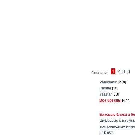
1
2
3
4
Страницы:
Panasonic
[219]
Dinstar
[10]
Yeastar
[18]
Все бренды
[477]
Базовые блоки и б
Цифровые системны
Беспроводные микр
IP-DECT