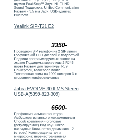
динамиков - 2 (стерео) Защита от
шумов PeakStop™ Звук: Hi- Fi, HD
Sound Поддержка: Unified Communication
Разъём - 3,5 мм Jack, USB-адаптер
Bluetooth
Yealink SIP-T21 E2
3350-
Проводной SIP телефон на 2 SIP линии
Графический LCD-дисплей с подсветкой
Подписи программируемых кнопок на
экране Поддержка кириллицы 2 RJ45
порта Разъем для гарнитуры RJ9
Спикерфон, голосовая почта
Телефонная книга на 1000 номеров 3-х
сторонняя конференц-связь
Jabra EVOLVE 30 II MS Stereo
USB-A(5399-823-309)
6500-
Профессиональная гарнитура
Амбушюры из мягкого кожзаменителя
Способ крепления - оголовье
(регулируемое) Вид наушников -
накладные Количество динамиков - 2
(стерео) Конструкция штанги
микрофона: перенастраиваемая