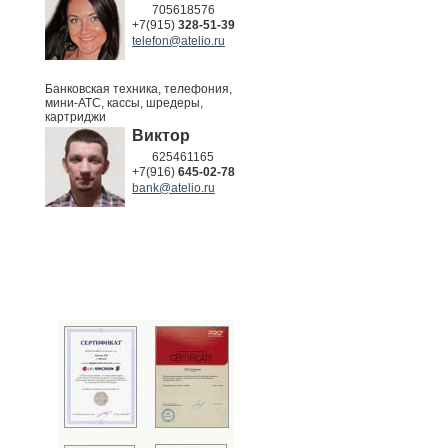
705618576
+7(915)
328-51-39
telefon@atelio.ru
Банковская техника, телефония,
мини-АТС, кассы, шредеры,
картриджи
Виктор
625461165
+7(916)
645-02-78
bank@atelio.ru