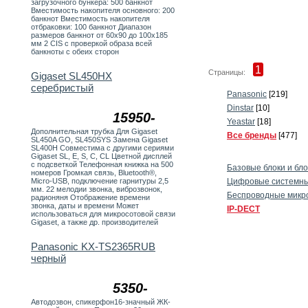
загрузочного бункера: 500 банкнот
Вместимость накопителя основного: 200
банкнот Вместимость накопителя
отбраковки: 100 банкнот Диапазон
размеров банкнот от 60х90 до 100х185
мм 2 CIS с проверкой образа всей
банкноты с обеих сторон
1
Страницы:
Gigaset SL450HX
серебристый
Panasonic
[219]
Dinstar
[10]
15950-
Yeastar
[18]
Дополнительная трубка Для Gigaset
Все бренды
[477]
SL450A GO, SL450SYS Замена Gigaset
SL400H Совместима с другими сериями
Gigaset SL, E, S, C, CL Цветной дисплей
с подсветкой Телефонная книжка на 500
Базовые блоки и бл
номеров Громкая связь, Bluetooth®,
Цифровые системны
Micro-USB, подключение гарнитуры 2,5
мм. 22 мелодии звонка, виброзвонок,
Беспроводные микр
радионяня Отображение времени
звонка, даты и времени Может
IP-DECT
использоваться для микросотовой связи
Gigaset, а также др. производителей
Panasonic KX-TS2365RUB
черный
5350-
Автодозвон, спикерфон16-значный ЖК-