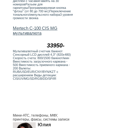
дисплей с часамиПамять на 30
номеровРазъем для
гарнитурыПрограммируемая кнопка
”флэш” (от 80 до 700 мс)Переключение
тонального/импульсного набора3 уровня
громкости звонка
Mertech C-100 CIS MG
мультивалюта
33950-
Мультивалютный счетчик банкнот
Сенсорный LCD дисплей 4,3" (820х480)
Скорость счета: 800/1500 банкнот/мин
Вместимость загрузочного кармана -
500 Вместимость приемного кармана -
200 Валюты:
RUB/USD/EUR/CNY/BYN/KZT с
расширением Виды детекции:
CIS/UV/MG/SD/RGB/DD/SP/IR
Мини-АТС, телефоны, МФУ,
принтеры, факсы, системы записи
Юлия