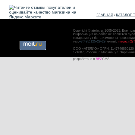
ГЛАВНАЯ
КАТАЛОГ 
/
Copyright © atelio.ru, 2005-2023. Все 
Информация на сайте не является публ
товара могут быть изменены производ
тел.
+7(495)125-29-29
, e-mail:
magazin2@a
ООО «АТЕЛИО» ОГРН: 1147746830120
121087, Россия, г. Москва, ул. Заречная
разработано в
BEZ
CMS