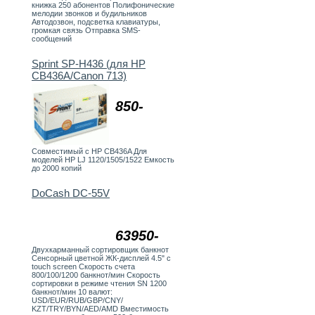
книжка 250 абонентов Полифонические
мелодии звонков и будильников
Автодозвон, подсветка клавиатуры,
громкая связь Отправка SMS-
сообщений
Sprint SP-H436 (для HP
CB436A/Canon 713)
850-
Совместимый с HP CB436A Для
моделей НР LJ 1120/1505/1522 Емкость
до 2000 копий
DoCash DC-55V
63950-
Двухкарманный сортировщик банкнот
Сенсорный цветной ЖК-дисплей 4.5" с
touch screen Скорость счета
800/100/1200 банкнот/мин Скорость
сортировки в режиме чтения SN 1200
банкнот/мин 10 валют:
USD/EUR/RUB/GBP/CNY/
KZT/TRY/BYN/AED/AMD Вместимость