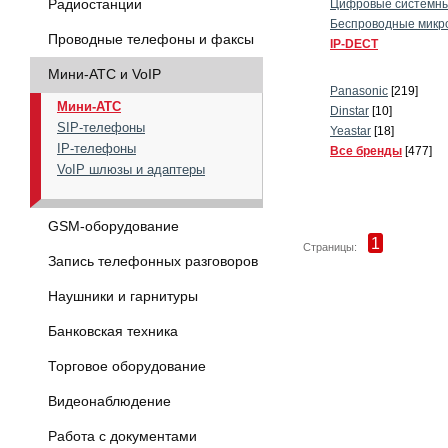
Радиостанции
Цифровые системны
Беспроводные микр
Проводные телефоны и факсы
IP-DECT
Мини-АТС и VoIP
Panasonic
[219]
Мини-АТС
Dinstar
[10]
SIP-телефоны
Yeastar
[18]
IP-телефоны
Все бренды
[477]
VoIP шлюзы и адаптеры
GSM-оборудование
1
Страницы:
Запись телефонных разговоров
Наушники и гарнитуры
Банковская техника
Торговое оборудование
Видеонаблюдение
Работа с документами