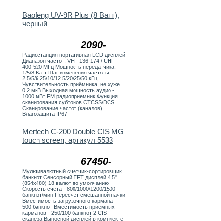
Baofeng UV-9R Plus (8 Ватт),
черный
2090-
Радиостанция портативная LCD дисплей
Диапазон частот: VHF 136-174 / UHF
400-520 МГц Мощность передатчика:
1/5/8 Ватт Шаг изменения частоты -
2.5/5/6.25/10/12.5/20/25/50 кГц
Чувствительность приёмника, не хуже
0,2 мкВ Выходная мощность аудио -
1000 мВт FM радиоприемник Функция
сканирования субтонов CTCSS/DCS
Сканирование частот (каналов)
Влагозащита IP67
Mertech C-200 Double CIS MG
touch screen, артикул 5533
67450-
Мультивалютный счетчик-сортировщик
банкнот Сенсорный TFT дисплей 4,5"
(854х480) 18 валют по умолчанию
Скорость счета - 800/1000/1200/1500
банкнот/мин Пересчет смешанной пачки
Вместимость загрузочного кармана -
500 банкнот Вместимость приемных
карманов - 250/100 банкнот 2 CIS
сканера Выносной дисплей в комплекте