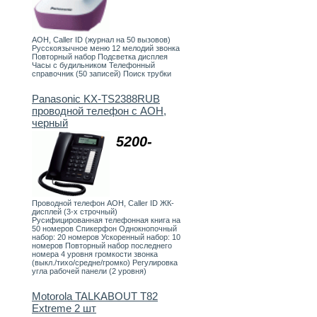
АОН, Caller ID (журнал на 50 вызовов)
Русскоязычное меню 12 мелодий звонка
Повторный набор Подсветка дисплея
Часы с будильником Телефонный
справочник (50 записей) Поиск трубки
Panasonic KX-TS2388RUB
проводной телефон с АОН,
черный
5200-
Проводной телефон АОН, Caller ID ЖК-
дисплей (3-х строчный)
Русифицированная телефонная книга на
50 номеров Спикерфон Однокнопочный
набор: 20 номеров Ускоренный набор: 10
номеров Повторный набор последнего
номера 4 уровня громкости звонка
(выкл./тихо/средне/громко) Регулировка
угла рабочей панели (2 уровня)
Motorola TALKABOUT T82
Extreme 2 шт