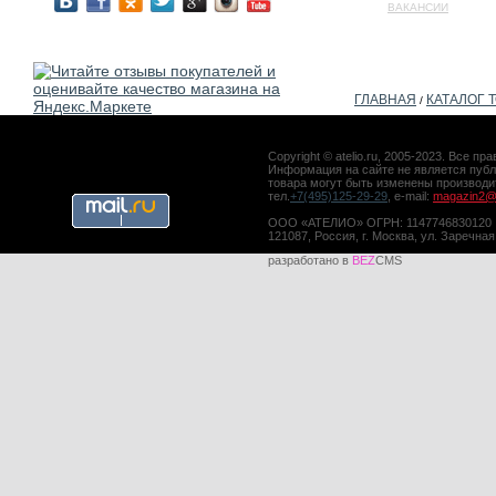
ВАКАНСИИ
ГЛАВНАЯ
КАТАЛОГ 
/
Copyright © atelio.ru, 2005-2023. Все 
Информация на сайте не является публ
товара могут быть изменены производ
тел.
+7(495)125-29-29
, e-mail:
magazin2@a
ООО «АТЕЛИО» ОГРН: 1147746830120
121087, Россия, г. Москва, ул. Заречная
разработано в
BEZ
CMS