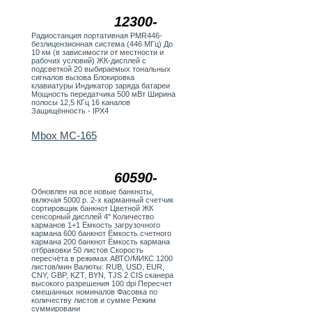
12300-
Радиостанция портативная PMR446-
безлицензионная система (446 МГц) До
10 км (в зависимости от местности и
рабочих условий) ЖК-дисплей с
подсветкой 20 выбираемых тональных
сигналов вызова Блокировка
клавиатуры Индикатор заряда батареи
Мощность передатчика 500 мВт Ширина
полосы 12,5 КГц 16 каналов
Защищённость - IPX4
Mbox MC-165
60590-
Обновлен на все новые банкноты,
включая 5000 р. 2-х карманный счетчик
сортировщик банкнот Цветной ЖК
сенсорный дисплей 4" Количество
карманов 1+1 Ёмкость загрузочного
кармана 600 банкнот Ёмкость счетного
кармана 200 банкнот Ёмкость кармана
отбраковки 50 листов Скорость
пересчёта в режимах АВТО/МИКС 1200
листов/мин Валюты: RUB, USD, EUR,
CNY, GBP, KZT, BYN, TJS 2 CIS сканера
высокого разрешения 100 dpi Пересчет
смешанных номиналов Фасовка по
количеству листов и сумме Режим
суммировани