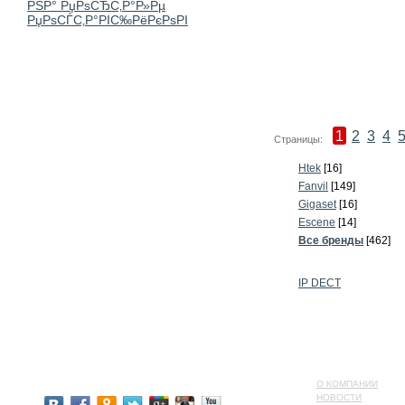
1
2
3
4
Страницы:
Htek
[16]
Fanvil
[149]
Gigaset
[16]
Escene
[14]
Все бренды
[462]
IP DECT
О КОМПАНИИ
НОВОСТИ