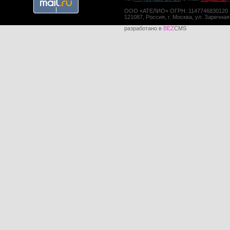
ООО «АТЕЛИО» ОГРН: 1147746830120
121087, Россия, г. Москва, ул. Заречная
разработано в
BEZ
CMS