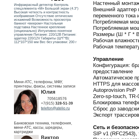
Настенный монта
Инфракрасный детектор Контроль
Внешний адаптер п
спецэлемента «М» Большой экран (4.3”)
Высокая четкость и контрастность
переменного тока и
изображения Отсутствие оптических
искажений Возможность просмотра
Потребляемая мощн
банкнот «веером» Настольная
Потребляемая мощн
подставка Настенное крепление
(опционально) Интуитивно понятное
Размеры (Ш * Г * В
управление Питание: 220/12В Питание:
адаптер 220/12V Габариты (Ш*Г*В):
Рабочая влажность
112*107*150 мм Вес без упаковки: 200 г
Рабочая температур
Управление
Конфигурация: бра
предоставление
Автоматическое пр
Мини-АТС, телефоны, МФУ,
HTTPS для массов
принтеры, факсы, системы записи
Autoprovision PnP
Юлия
Zero-sp-touch, TR-
705618576
Блокировка телеф
+7(915)
328-51-39
Сброс до заводски
telefon@atelio.ru
Экспорт трассиров
Банковская техника, телефония,
Сеть и безопасно
мини-АТС, кассы, шредеры,
картриджи
SIP v1 (RFC2543),
Виктор