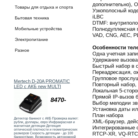
дополнительно), O
Товары для отдыха и спорта
Узкополосный кодек
iLBC
Бытовая техника
DTMF: внутриполо
Полнодуплексная 
Мобильные устройства
VAD, CNG, AEC, P
Электропитание
Особенности тел
Разное
Одна учетная запи
Удержание вызова
Быстрый набор в о
Переадресация, о
Групповое прослу
Mertech D-20A PROMATIC
Повторный набор, 
LED с АКБ new MULTI
Локальная 5-сторо
Прямой IP-вызов б
8470-
Выбор мелодии зво
Установка даты и
План набора
Детектор банкнот с АКБ Проверка валют:
XML-браузер, дейс
рубли, доллары, евро Инфракрасная и
магнитная детекции Детекция
Интегрированные 
оптической плотности и геометрических
RTCP-XR, VQ-RT
размеров Скорость детекции - до 100
банкнот/мин. Возможность автономной