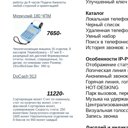
Улучшенный ключ
работы до 8 часов Подача банкноты
любой стороной и ориентацией
Каталог
Меркурий 180 ЧПМ
Локальная телефон
Черный список
Удаленная телефо
7650-
Умный набор
Поиск в телефонно
История звонков: 
Чекопечатающая машина 16 отделов, 8
кассиров Термобумага – 57 мм 8 –
разрядный ж/к дисплей Формируемые
Особенности IP-
отчеты: полные, сокращенные, по
датам, по номерам смен Размер:
Отображение стату
191х96х61мм Вес: 390 гр
Логическая линия 
Анонимный звонок,
DoCash 913
Горячая линия, го
HOT-DESKING
11220-
Парк вызовов, пер
Музыка на удержа
Сортировщик монет Счет по номиналу,
счет по количеству монет, счет с
Централизованная
фасовкой Сортировка монет,
Визуальная голосо
суммирование Скорость счета: 250
монет/мин Загрузочного отделение на
Запись звонка
1600 монет Накопительное отделение на
8 боксов по 900 монет каждый
Дисплей и индик