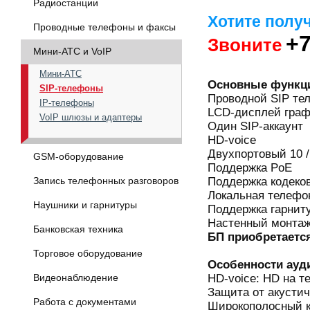
Радиостанции
Хотите полу
Проводные телефоны и факсы
+7
Звоните
Мини-АТС и VoIP
Мини-АТС
Основные функц
SIP-телефоны
Проводной SIP те
IP-телефоны
LCD-дисплей графи
VoIP шлюзы и адаптеры
Один SIP-аккаунт
HD-voice
Двухпортовый 10 /
GSM-оборудование
Поддержка PoE
Поддержка кодеко
Запись телефонных разговоров
Локальная телефон
Наушники и гарнитуры
Поддержка гарнит
Настенный монта
Банковская техника
БП приобретаетс
Торговое оборудование
Особенности ауд
HD-voice: HD на т
Видеонаблюдение
Защита от акустич
Работа с документами
Широкополосный к