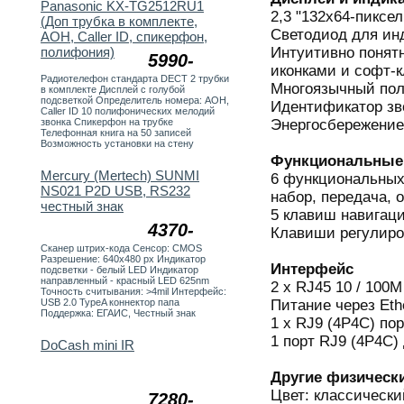
Panasonic KX-TG2512RU1
2,3 "132x64-пикс
(Доп трубка в комплекте,
Светодиод для ин
АОН, Caller ID, спикерфон,
Интуитивно понят
полифония)
5990-
иконками и софт-
Радиотелефон стандарта DECT 2 трубки
Многоязычный пол
в комплекте Дисплей с голубой
подсветкой Определитель номера: АОН,
Идентификатор зв
Caller ID 10 полифонических мелодий
Энергосбережение
звонка Спикерфон на трубке
Телефонная книга на 50 записей
Возможность установки на стену
Функциональные
Mercury (Mertech) SUNMI
6 функциональных
NS021 P2D USB, RS232
набор, передача, 
честный знак
5 клавиш навигац
4370-
Клавиши регулиро
Сканер штрих-кода Сенсор: CMOS
Разрешение: 640х480 px Индикатор
Интерфейс
подсветки - белый LED Индикатор
направленный - красный LED 625nm
2 x RJ45 10 / 100M
Точность считывания: >4mil Интерфейс:
Питание через Ethe
USB 2.0 TypeA коннектор папа
Поддержка: ЕГАИС, Честный знак
1 х RJ9 (4P4C) по
1 порт RJ9 (4P4C)
DoCash mini IR
Другие физическ
Цвет: классическ
7280-