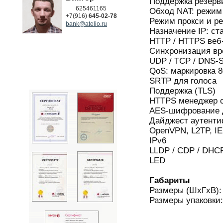
Поддержка резерв
625461165
Обход NAT: режи
+7(916)
645-02-78
Режим прокси и р
bank@atelio.ru
Назначение IP: ст
HTTP / HTTPS веб
Синхронизация вр
UDP / TCP / DNS-
QoS: маркировка 8
SRTP для голоса
Поддержка (TLS)
HTTPS менеджер 
AES-шифрование 
Дайджест аутент
OpenVPN, L2TP, I
IPv6
LLDP / CDP / DHC
LED
Габариты
Размеры (ШхГхВ):
Размеры упаковки