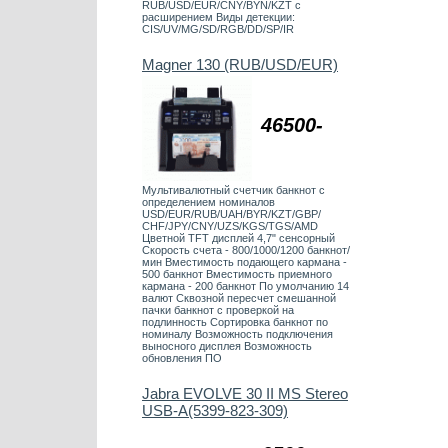
RUB/USD/EUR/CNY/BYN/KZT с
расширением Виды детекции:
CIS/UV/MG/SD/RGB/DD/SP/IR
Magner 130 (RUB/USD/EUR)
46500-
Мультивалютный счетчик банкнот с
определением номиналов
USD/EUR/RUB/UAH/BYR/KZT/GBP/
CHF/JPY/CNY/UZS/KGS/TGS/AMD
Цветной TFT дисплей 4,7" сенсорный
Скорость счета - 800/1000/1200 банкнот/
мин Вместимость подающего кармана -
500 банкнот Вместимость приемного
кармана - 200 банкнот По умолчанию 14
валют Сквозной пересчет смешанной
пачки банкнот с проверкой на
подлинность Сортировка банкнот по
номиналу Возможность подключения
выносного дисплея Возможность
обновления ПО
Jabra EVOLVE 30 II MS Stereo
USB-A(5399-823-309)