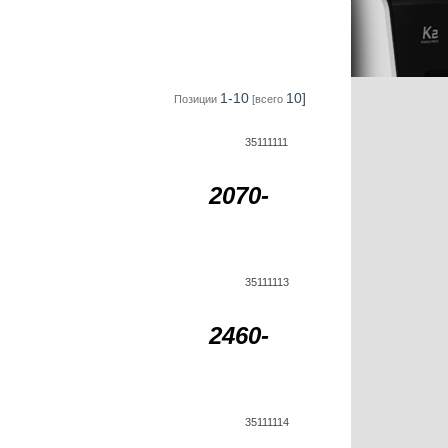
1-10
10]
Позиции
[всего
35111111
2070-
35111113
2460-
35111114