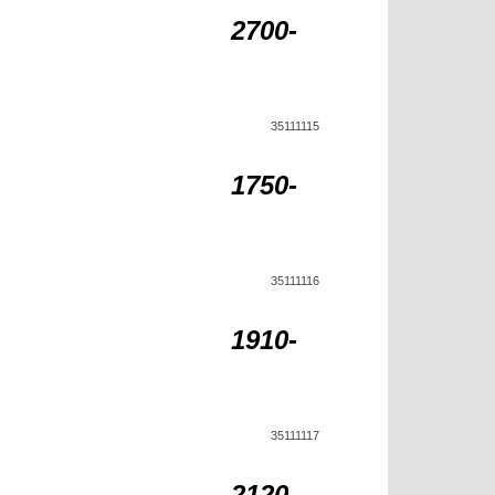
2700-
35111115
1750-
35111116
1910-
35111117
2120-