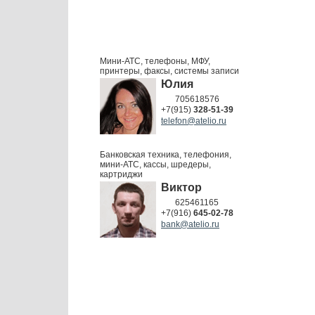
Мини-АТС, телефоны, МФУ,
принтеры, факсы, системы записи
Юлия
705618576
+7(915)
328-51-39
telefon@atelio.ru
Банковская техника, телефония,
мини-АТС, кассы, шредеры,
картриджи
Виктор
625461165
+7(916)
645-02-78
bank@atelio.ru