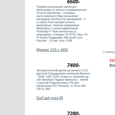
6500-
Профессиональная гарнитура
Амбушюры из мягкого кожзаменителя
Способ крепления - оголовье
(регулируемое) Вид наушников -
накладные Количество динамиков - 2
(стерео) Конструкция штанги
микрофона: перенастраиваемая
Микрофон с шумоподавлением
PeakStop™ Чувствительность
микрофона: стандарт (E-STD) Звук: Hi-
Fi Sound Поддержка: Microsoft Lync
Разъём - 3,5 мм Jack, USB
Magner 215 с АКБ
Страницы
Сет
7400-
Вс
Автоматический детектор банкнот LCD-
дисплей Определение номинала Валюта
- RUB, USD, EUR Скорость проверки до
100 банк/мин Подача банкноты - любой
стороной Подключение к ПК для
обновления ПО Питание: от сети 100–
240 В, АКБ
DoCash mini IR
7280-