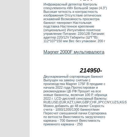
Инфракрасный детектор Контроль
спецэлемента «М» Большой экран (4.3”)
Высокая четкость и контрастность
изображения Отсутствие оптических
искажений Возможность просмотра
банкнот «веером» Настольная
подставка Настенное крепление
(опционально) Интуитивно понятное
управление Питание: 220/12В Питание:
адаптер 220/12V Габариты (Ш*Г*В):
112*107*150 мм Вес без упаковки: 200 г
Magner 2000F мультивалюта
214950-
Двухкарманный сортировщик банкнот
Выпущен на замену снятым с
производства Magner 175F В продаже с
начала 2022 года Протестирован и
рекомендован ЦБ РФ Прошит на все
новые банкноты, включая 100 Р. образца
2022 г. LCD-дисплей сенсорный Валюты:
RUB,USD,EUR,KZT,UAH,GBP,CHF,JPY,CNY,UZS,KGS
Можно добавить до 48 валют Скорость
счета - 1000/1200/1300 банкнот/мин
Пересчет смешанной пачки Сортировка
по ветхости Вместимость загрузочного
кармана - 700 банкнот Вместимость
приемного кармана - 250