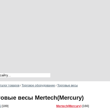
талог товаров
Торговое оборудование
Торговые весы
/
/
говые весы Mertech(Mercury)
S
[189]
Mertech(Mercury)
[166]