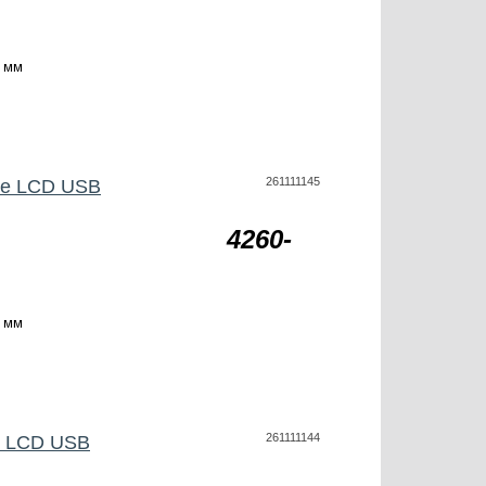
 мм
261111145
be LCD USB
4260-
 мм
261111144
e LCD USB