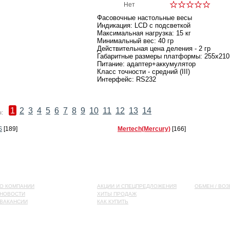
Нет
Фасовочные настольные весы
Индикация: LCD с подсветкой
Максимальная нагрузка: 15 кг
Минимальный вес: 40 гр
Действительная цена деления - 2 гр
Габаритные размеры платформы: 255х210
Питание: адаптер+аккумулятор
Класс точности - средний (III)
Интерфейс: RS232
1
2
3
4
5
6
7
8
9
10
11
12
13
14
:
S
[189]
Mertech(Mercury)
[166]
О КОМПАНИИ
АКЦИИ И СПЕЦПРЕДЛОЖЕНИЯ
ОБМЕН / ВОЗ
НОВОСТИ
ХИТЫ ПРОДАЖ
ВАКАНСИИ
КАК КУПИТЬ