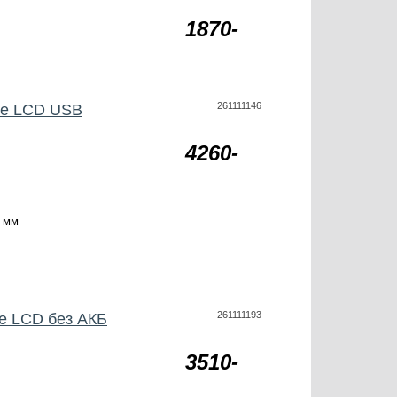
1870-
261111146
be LCD USB
4260-
 мм
261111193
be LCD без АКБ
3510-