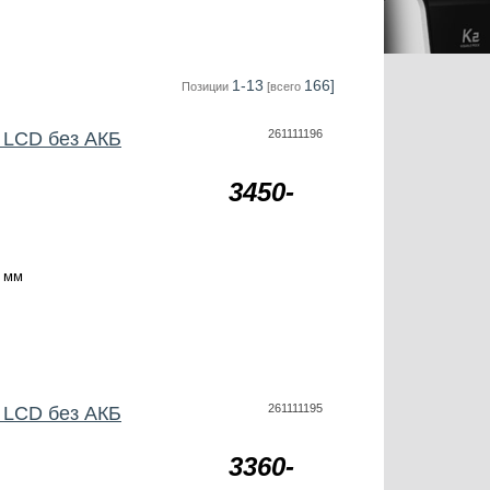
1-13
166]
Позиции
[всего
261111196
 LCD без АКБ
3450-
 мм
261111195
 LCD без АКБ
3360-