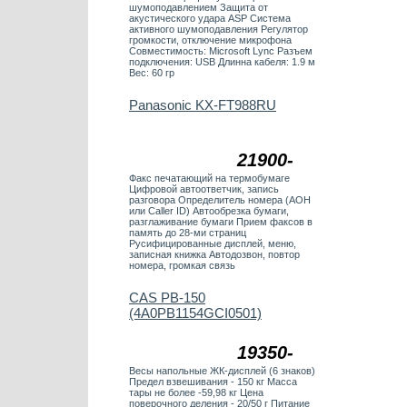
шумоподавлением Защита от
акустического удара ASP Система
активного шумоподавления Регулятор
громкости, отключение микрофона
Совместимость: Microsoft Lync Разъем
подключения: USB Длинна кабеля: 1.9 м
Вес: 60 гр
Panasonic KX-FT988RU
21900-
Факс печатающий на термобумаге
Цифровой автоответчик, запись
разговора Определитель номера (АОН
или Caller ID) Автообрезка бумаги,
разглаживание бумаги Прием факсов в
память до 28-ми страниц
Русифицированные дисплей, меню,
записная книжка Автодозвон, повтор
номера, громкая связь
CAS PB-150
(4A0PB1154GCI0501)
19350-
Весы напольные ЖК-дисплей (6 знаков)
Предел взвешивания - 150 кг Масса
тары не более -59,98 кг Цена
поверочного деления - 20/50 г Питание