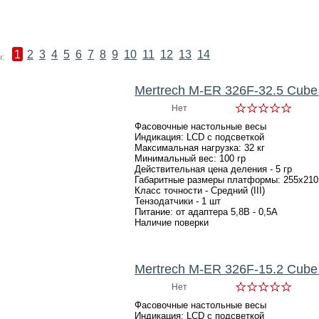
1
2
3
4
5
6
7
8
9
10
11
12
13
14
:
Mertrech M-ER 326F-32.5 Cube
Нет
Фасовочные настольные весы
Индикация: LCD с подсветкой
Максимальная нагрузка: 32 кг
Минимальный вес: 100 гр
Действительная цена деления - 5 гр
Габаритные размеры платформы: 255х210
Класс точности - Средний (III)
Тензодатчики - 1 шт
Питание: от адаптера 5,8В - 0,5А
Наличие поверки
Mertrech M-ER 326F-15.2 Cube
Нет
Фасовочные настольные весы
Индикация: LCD с подсветкой