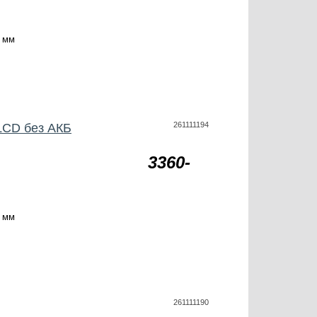
 мм
261111194
LCD без АКБ
3360-
 мм
261111190