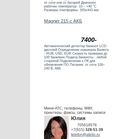
от сети или от батарей Диапазон
рабочих температур -10 ~ +40 °C
Размеры платформы: 355х443 мм
Magner 215 с АКБ
7400-
Автоматический детектор банкнот LCD-
дисплей Определение номинала Валюта
- RUB, USD, EUR Скорость проверки до
100 банк/мин Подача банкноты - любой
стороной Подключение к ПК для
обновления ПО Питание: от сети 100–
240 В, АКБ
Мини-АТС, телефоны, МФУ,
принтеры, факсы, системы записи
Юлия
705618576
+7(915)
328-51-39
telefon@atelio.ru