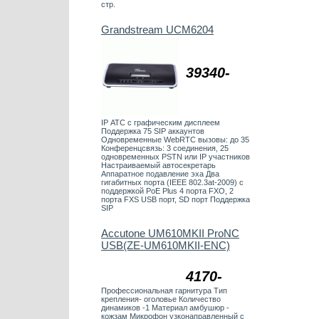
стр.
Grandstream UCM6204
39340-
IP АТС с графическим дисплеем
Поддержка 75 SIP аккаунтов
Одновременные WebRTC вызовы: до 35
Конференцсвязь: 3 соединения, 25
одновременных PSTN или IP участников
Настраиваемый автосекретарь
Аппаратное подавление эха Два
гигабитных порта (IEEE 802.3at-2009) с
поддержкой PoE Plus 4 порта FXO, 2
порта FXS USB порт, SD порт Поддержка
SIP
Accutone UM610MKII ProNC
USB(ZE-UM610MKII-ENC)
4170-
Профессиональная гарнитура Тип
крепления- оголовье Количество
динамиков -1 Материал амбушюр -
кожзам Микрофон узконаправленный с