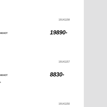
19141158
19890-
нкнот
19141157
8830-
нкнот
»
19141150