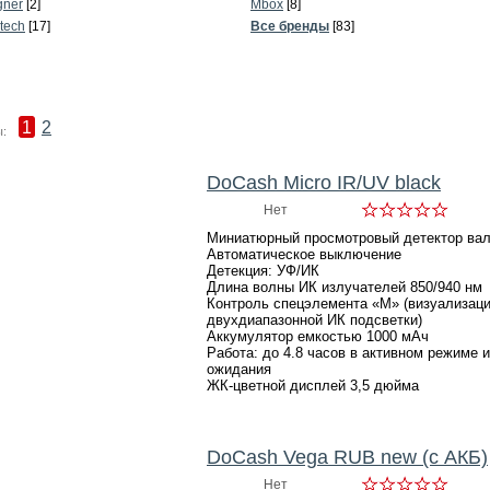
ner
[2]
Mbox
[8]
tech
[17]
Все бренды
[83]
1
2
:
DoCash Micro IR/UV black
Нет
Миниатюрный просмотровый детектор ва
Автоматическое выключение
Детекция: УФ/ИК
Длина волны ИК излучателей 850/940 нм
Контроль спецэлемента «М» (визуализац
двухдиапазонной ИК подсветки)
Аккумулятор емкостью 1000 мАч
Работа: до 4.8 часов в активном режиме 
ожидания
ЖК-цветной дисплей 3,5 дюйма
DoCash Vega RUB new (с АКБ)
Нет