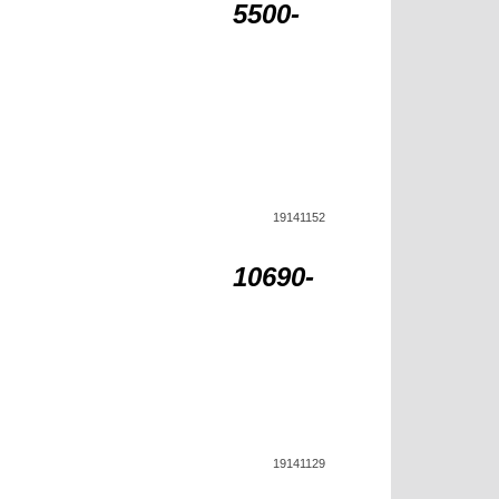
5500-
19141152
10690-
19141129