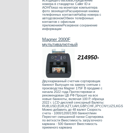
исходящего вызоваОпределение
номера в стандартах Caller ID и
АОНПоказ на мониторе компьютера
фото звонящегоРасширенная книжка
телефонных контактовНабор номера с
автодозвономОбмен телефонных
контактов с офисным
приложениемРезервное сохранение
информации
Magner 2000F
мультивалютный
214950-
Двухкарманный счетчик-сортировщик
банкнот Выпущен на замену снятым с
производства Magner 175F В продаже с
начала 2022 года Протестирован и
рекомендован ЦБ РФ Прошит на все
новые банкноты, включая 100 Р. образца
2022 г. LCD-дисплей сенсорный Валюты:
RUB,USD,EUR,KZT,UAH,GBP,CHF,JPY,CNY,UZS,KGS
Можно добавить до 48 валют Скорость
счета - 1000/1200/1300 банкнот/мин
Пересчет смешанной пачки Сортировка
по ветхости Вместимость загрузочного
кармана - 500 банкнот Вместимость
приемного кармана