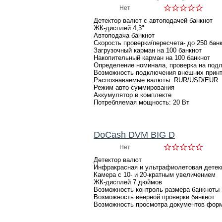
Нет
Детектор валют с автоподачей банкнот
ЖК-дисплей 4,3"
Автоподача банкнот
Скорость проверки/пересчета- до 250 бан
Загрузочный карман на 100 банкнот
Накопительный карман на 100 банкнот
Определение номинала, проверка на под
Возможность подключения внешних принт
Распознаваемые валюты: RUR/USD/EUR
Режим авто-суммирования
Аккумулятор в комплекте
Потребляемая мощность: 20 Вт
DoCash DVM BIG D
Нет
Детектор валют
Инфракрасная и ультрафиолетовая детек
Камера с 10- и 20-кратным увеличением
ЖК-дисплей 7 дюймов
Возможность контроль размера банкноты
Возможность веерной проверки банкнот
Возможность просмотра документов фор