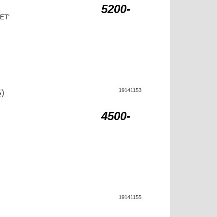
5200-
НЕТ"
19141153
)
4500-
19141155