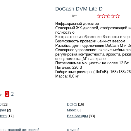
DoCash DVM Lite D
Нет
Инфракрасный детектор
Сенсорный ЖК-дисплей, отображающий и
полностью
Контрастное изображение банкноты в чер
Возможность проверки банкнот веером
Разъёмы для подключения DoCash M и D
Сенсорное управление: включение/выклю
регулировка контрастности, яркости, реж
спецэлемента „М” на экране
Потребляемая мощность: не более 12 Вт
Питание: 220 В
Габаритные размеры (ШхГхВ): 168х138х2
Масса: 0,6 кг
1
2
:
O
[12]
DORS
[16]
ner
[2]
Mbox
[8]
tech
[17]
Все бренды
[83]
нфракрасной детекцией
с лупой