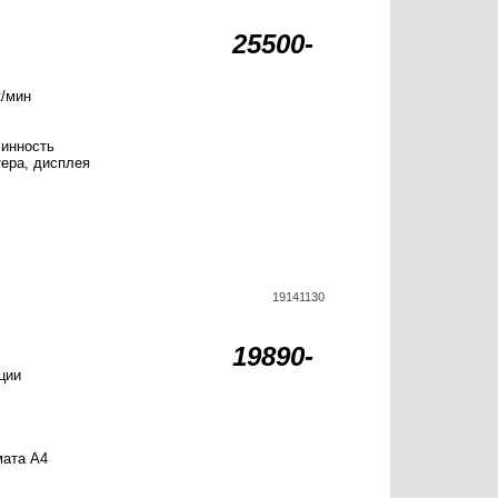
25500-
к/мин
линность
ера, дисплея
19141130
19890-
ции
мата А4