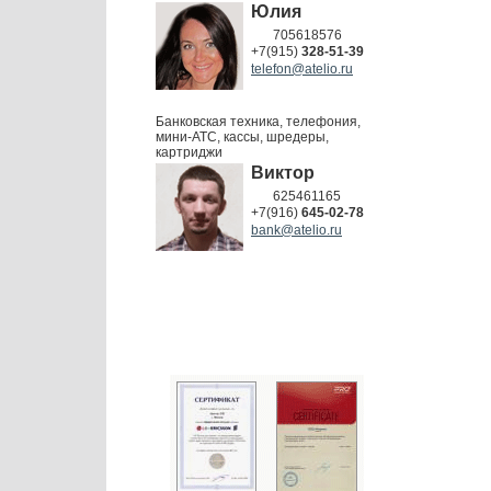
Юлия
705618576
+7(915)
328-51-39
telefon@atelio.ru
Банковская техника, телефония,
мини-АТС, кассы, шредеры,
картриджи
Виктор
625461165
+7(916)
645-02-78
bank@atelio.ru