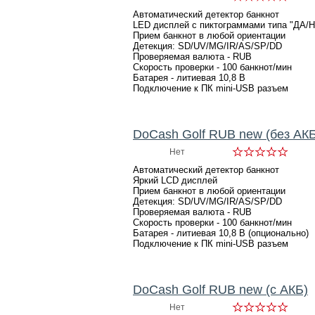
Автоматический детектор банкнот
LED дисплей с пиктограммами типа "ДА/
Прием банкнот в любой ориентации
Детекция: SD/UV/MG/IR/AS/SP/DD
Проверяемая валюта - RUB
Скорость проверки - 100 банкнот/мин
Батарея - литиевая 10,8 В
Подключение к ПК mini-USB разъем
DoCash Golf RUB new (без АКБ
Нет
Автоматический детектор банкнот
Яркий LCD дисплей
Прием банкнот в любой ориентации
Детекция: SD/UV/MG/IR/AS/SP/DD
Проверяемая валюта - RUB
Скорость проверки - 100 банкнот/мин
Батарея - литиевая 10,8 В (опционально)
Подключение к ПК mini-USB разъем
DoCash Golf RUB new (с АКБ)
Нет