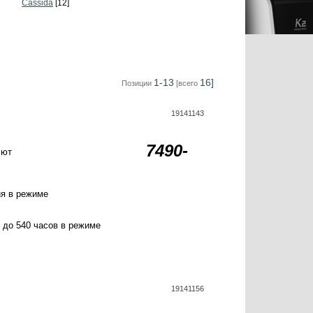
Cassida
[12]
1-13
16]
Позиции
[всего
19141143
7490-
лют
ия в режиме
и до 540 часов в режиме
19141156