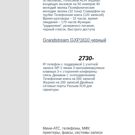
50 вызовов), голосовой АОН Журнал
входящих вызовов на 50 номеров 40
мелодий звонка Полифонические
мелодии звонка (32 тона) Спикерфон на
трубке Телефонная книга (120 записей)
Время разговора – 15 часов, время
ожидания – 170 часов Функции
"радионяня", резервного питания,
черный список, быстрого доступа
Grandstream GXP1610 черный
2730-
IP-телефон c поддержкой 1 учетной
записи SIP 2 линии 3 программируемые
клавиши 3-х сторонняя конференц-
связь Динамик с эхоподавлением
Телефонная книга на 500 записей
Журнал на 200 записей Двойные
сетевые порты Разъем RJ9 для
гарнитуры
Мини-АТС, телефоны, МФУ,
принтеры, факсы, системы записи