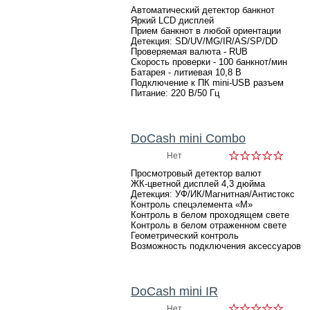
Автоматический детектор банкнот
Яркий LCD дисплей
Прием банкнот в любой ориентации
Детекция: SD/UV/MG/IR/AS/SP/DD
Проверяемая валюта - RUB
Скорость проверки - 100 банкнот/мин
Батарея - литиевая 10,8 В
Подключение к ПК mini-USB разъем
Питание: 220 В/50 Гц
DoCash mini Combo
Нет
Просмотровый детектор валют
ЖК-цветной дисплей 4,3 дюйма
Детекция: УФ/ИК/Магнитная/Антистокс
Контроль спецэлемента «М»
Контроль в белом проходящем свете
Контроль в белом отраженном свете
Геометрический контроль
Возможность подключения аксессуаров
DoCash mini IR
Нет