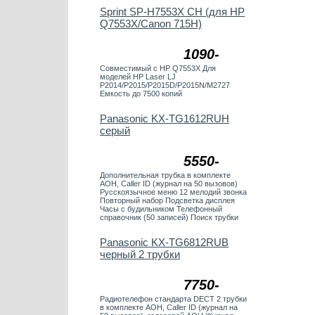
Sprint SP-H7553X CH (для HP
Q7553X/Canon 715H)
1090-
Совместимый с HP Q7553X Для
моделей HP Laser LJ
P2014/P2015/P2015D/P2015N/M2727
Емкость до 7500 копий
Panasonic KX-TG1612RUH
серый
5550-
Дополнительная трубка в комплекте
АОН, Caller ID (журнал на 50 вызовов)
Русскоязычное меню 12 мелодий звонка
Повторный набор Подсветка дисплея
Часы с будильником Телефонный
справочник (50 записей) Поиск трубки
Panasonic KX-TG6812RUB
черный 2 трубки
7750-
Радиотелефон стандарта DECT 2 трубки
в комплекте АОН, Caller ID (журнал на