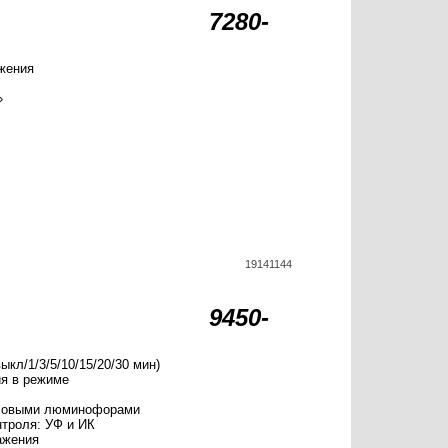
7280-
ажения
»
19141144
9450-
кл/1/3/5/10/15/20/30 мин)
ия в режиме
ксовыми люминофорами
троля: УФ и ИК
ажения