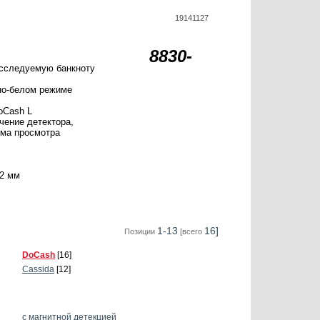
19141127
8830-
сследуемую банкноту
но-белом режиме
oCash L
чение детектора,
има просмотра
62 мм
1-13
16]
Позиции
[всего
DoCash
[16]
Cassida
[12]
с магнитной детекцией