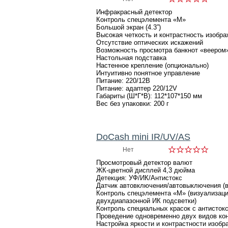
Инфракрасный детектор
Контроль спецэлемента «М»
Большой экран (4.3”)
Высокая четкость и контрастность изобр
Отсутствие оптических искажений
Возможность просмотра банкнот «веером
Настольная подставка
Настенное крепление (опционально)
Интуитивно понятное управление
Питание: 220/12В
Питание: адаптер 220/12V
Габариты (Ш*Г*В): 112*107*150 мм
Вес без упаковки: 200 г
DoCash mini IR/UV/AS
Нет
Просмотровый детектор валют
ЖК-цветной дисплей 4,3 дюйма
Детекция: УФ/ИК/Антистокс
Датчик автовключения/автовыключения (вы
Контроль спецэлемента «М» (визуализац
двухдиапазонной ИК подсветки)
Контроль специальных красок с антисто
Проведение одновременно двух видов кон
Настройка яркости и контрастности изобр