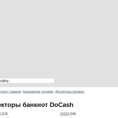
талог товаров
Банковская техника
Детекторы банкнот
/
/
екторы банкнот DoCash
O
[12]
DORS
[16]