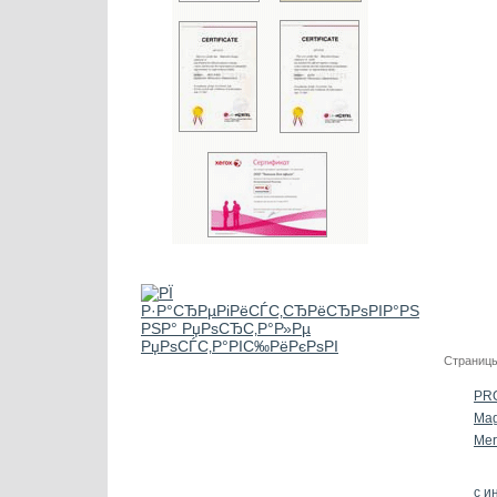
Страницы
PR
Mag
Mer
с и