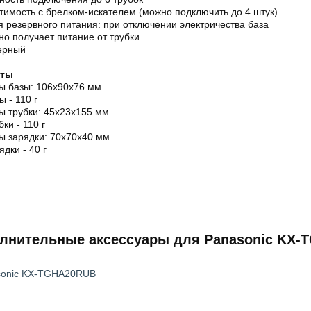
имость с брелком-искателем (можно подключить до 4 штук)
 резервного питания: при отключении электричества база
о получает питание от трубки
черный
иты
ы базы: 106х90х76 мм
ы - 110 г
ы трубки: 45х23х155 мм
бки - 110 г
ы зарядки: 70х70х40 мм
ядки - 40 г
лнительные аксессуары для Panasonic KX-
sonic KX-TGHA20RUB