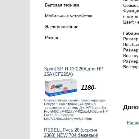
Бытовая техника
Совмест
Функция
Мобильные устройства
временн
Цвет: 
Электропитание
Габар
Разное
Размер
Вес баз
Размер
Вес тру
Размер
Вес зар
Sprint SP-H-CF226A для HP
26A (CF226A)
1180-
Совместимый черный тонер-картридж
Ресурс 9 000 страниц А4 при 5%
Допо
заполнении страницы Для HP Laser Jet
Pro M402n/M402dn/M402dw/M402dne HP
LaserJet Enterprise
M426/426dw/M426fdw/M426fdn
Pana
REBELL Русь 28 (версия
2308) NEW 704 бежевый/