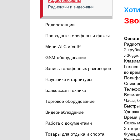
Радиотелефоны
Радионяни и видеоняни
Хоти
Зво
Радиостанции
Проводные телефоны и факсы
Основ
Радиот
Мини-АТС и VoIP
2 трубк
ЖК-дисп
GSM-оборудование
Клавиат
Голосо
Запись телефонных разговоров
во врем
Полифо
Наушники и гарнитуры
Спикер
Телефо
Банковская техника
Возмож
Часы, 
Торговое оборудование
Быстры
Удержа
Видеонаблюдение
Время 
Связь м
Работа с документами
3-стор
Товары для отдыха и спорта
Функци
Возмож