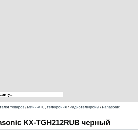
талог товаров
Мини-АТС, телефония
Радиотелефоны
Panasonic
/
/
/
asonic KX-TGH212RUB черный