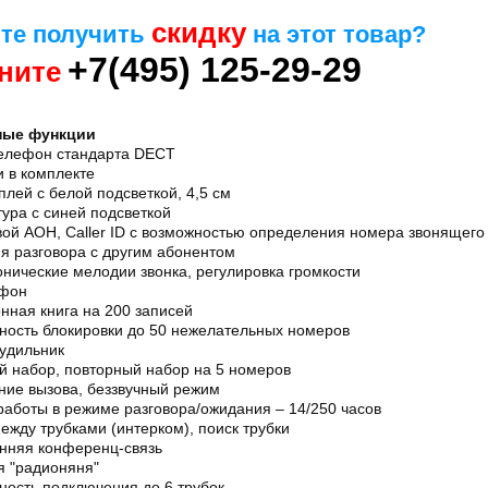
скидку
те получить
на этот товар?
+7(495) 125-29-29
ните
ные функции
елефон стандарта DECT
и в комплекте
лей с белой подсветкой, 4,5 см
ура с синей подсветкой
вой АОН, Caller ID с возможностью определения номера звонящего
я разговора с другим абонентом
нические мелодии звонка, регулировка громкости
фон
нная книга на 200 записей
ность блокировки до 50 нежелательных номеров
будильник
й набор, повторный набор на 5 номеров
ние вызова, беззвучный режим
работы в режиме разговора/ожидания – 14/250 часов
ежду трубками (интерком), поиск трубки
онняя конференц-связь
я "радионяня"
ность подключения до 6 трубок