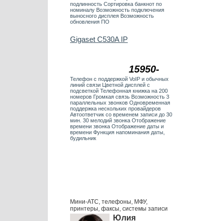
подлинность Сортировка банкнот по
номиналу Возможность подключения
выносного дисплея Возможность
обновления ПО
Gigaset C530A IP
15950-
Телефон с поддержкой VoIP и обычных
линий связи Цветной дисплей с
подсветкой Телефонная книжка на 200
номеров Громкая связь Возможность 3
параллельных звонков Одновременная
поддержка нескольких провайдеров
Автоответчик со временем записи до 30
мин. 30 мелодий звонка Отображение
времени звонка Отображение даты и
времени Функция напоминания даты,
будильник
Мини-АТС, телефоны, МФУ,
принтеры, факсы, системы записи
Юлия