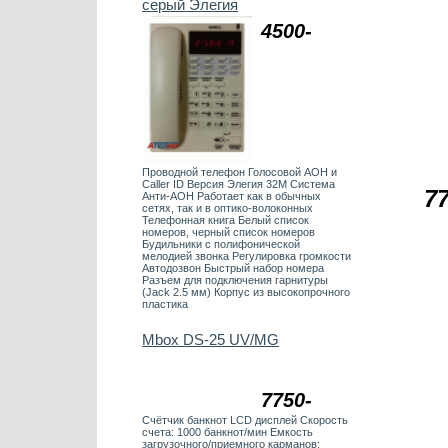
серый Элегия
4500-
Проводной телефон Голосовой АОН и
Caller ID Версия Элегия 32М Система
77
Анти-АОН Работает как в обычных
сетях, так и в оптико-волоконных
Телефонная книга Белый список
номеров, черный список номеров
Будильники с полифонической
мелодией звонка Регулировка громкости
Автодозвон Быстрый набор номера
Разъем для подключения гарнитуры
(Jack 2.5 мм) Корпус из высокопрочного
пластика
Mbox DS-25 UV/MG
7750-
Счётчик банкнот LCD дисплей Скорость
счета: 1000 банкнот/мин Емкость
загрузочного/приемного карманов: