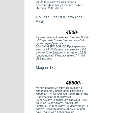
200/200 банкнот Режим работы:
пересчёт/фасовка Детекция: UV/MG
Питание: 220 В/60 Вт
DoCash Golf RUB new (без
АКБ)
4500-
Автоматический детектор банкнот Яркий
LCD дисплей Прием банкнот в любой
ориентации Детекция:
SD/UV/MG/IR/AS/SP/DD Проверяемая
валюта - RUB Скорость проверки - 100
банкнот/мин Батарея - литиевая 10,8 В
(опционально) Подключение к ПК mini-
USB разъем
Magner 130
46500-
Мультивалютный счетчик банкнот с
определением номиналов Цветной TFT
дисплей 4,7" сенсорный Скорость счета
- 800/1000/1200 банкнот/мин
Вместимость подающего кармана - 500
банкнот Вместимость приемного
кармана - 200 банкнот По умолчанию 14
валют Сквозной пересчет смешанной
пачки банкнот с проверкой на