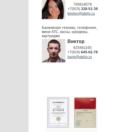
705618576
+7(915)
328-51-39
telefon@atelio.ru
Банковская техника, телефония,
мини-АТС, кассы, шредеры,
картриджи
Виктор
625461165
+7(916)
645-02-78
bank@atelio.ru