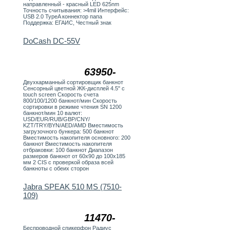
направленный - красный LED 625nm
Точность считывания: >4mil Интерфейс:
USB 2.0 TypeA коннектор папа
Поддержка: ЕГАИС, Честный знак
DoCash DC-55V
63950-
Двухкарманный сортировщик банкнот
Сенсорный цветной ЖК-дисплей 4.5" с
touch screen Скорость счета
800/100/1200 банкнот/мин Скорость
сортировки в режиме чтения SN 1200
банкнот/мин 10 валют:
USD/EUR/RUB/GBP/CNY/
KZT/TRY/BYN/AED/AMD Вместимость
загрузочного бункера: 500 банкнот
Вместимость накопителя основного: 200
банкнот Вместимость накопителя
отбраковки: 100 банкнот Диапазон
размеров банкнот от 60х90 до 100х185
мм 2 CIS с проверкой образа всей
банкноты с обеих сторон
Jabra SPEAK 510 MS (7510-
109)
11470-
Беспроводной спикерфон Радиус