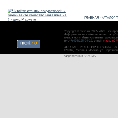
ГЛАВНАЯ
КАТАЛОГ 
/
Copyright © atelio.ru, 2005-2023. Все 
Информация на сайте не является публ
товара могут быть изменены производ
тел.
+7(495)125-29-29
, e-mail:
magazin2@a
ООО «АТЕЛИО» ОГРН: 1147746830120
121087, Россия, г. Москва, ул. Заречная
разработано в
BEZ
CMS