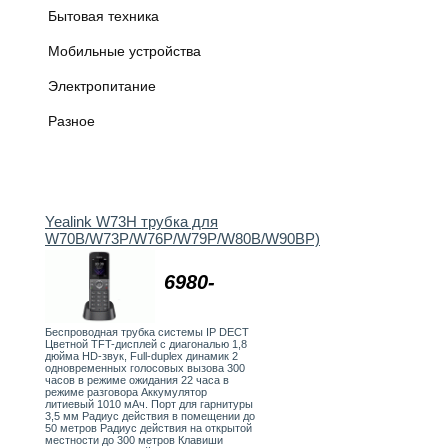
Бытовая техника
Мобильные устройства
Электропитание
Разное
Yealink W73H трубка для
W70B/W73P/W76P/W79P/W80B/W90BP)
6980-
Беспроводная трубка системы IP DECT
Цветной TFT-дисплей с диагональю 1,8
дюйма HD-звук, Full-duplex динамик 2
одновременных голосовых вызова 300
часов в режиме ожидания 22 часа в
режиме разговора Аккумулятор
литиевый 1010 мАч. Порт для гарнитуры
3,5 мм Радиус действия в помещении до
50 метров Радиус действия на открытой
местности до 300 метров Клавиши