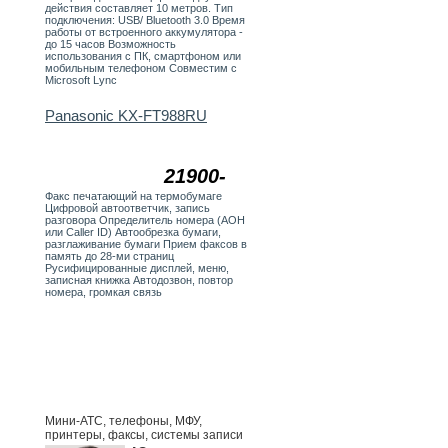
действия составляет 10 метров. Тип
подключения: USB/ Bluetooth 3.0 Время
работы от встроенного аккумулятора -
до 15 часов Возможность
использования с ПК, смартфоном или
мобильным телефоном Совместим с
Microsoft Lync
Panasonic KX-FT988RU
21900-
Факс печатающий на термобумаге
Цифровой автоответчик, запись
разговора Определитель номера (АОН
или Caller ID) Автообрезка бумаги,
разглаживание бумаги Прием факсов в
память до 28-ми страниц
Русифицированные дисплей, меню,
записная книжка Автодозвон, повтор
номера, громкая связь
Мини-АТС, телефоны, МФУ,
принтеры, факсы, системы записи