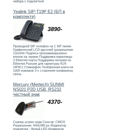
набора с подсветкой
Yealink SIP-T19P E2 (БП в
комплекте)
3890-
Проводной SIP телефон на 1 SIP линии
Графический LCD-дисплей (разрешение
132х64) Подписи программируемых
кнопок на экране Поддержка кириллицы
2 Ethernet порта Поддержка питания по
Ethernet Разъем для гарнитуры RJ9
(4P4C) Спикерфон Телефонная книга на
1000 номеров 3-х сторонняя конференц-
связь
Mercury (Mertech) SUNMI
NS021 P2D USB, RS232
честный знак
4370-
Сканер штрих-кода Сенсор: CMOS
Разрешение: 640х480 px Индикатор
подсветки - белый LED Индикатор