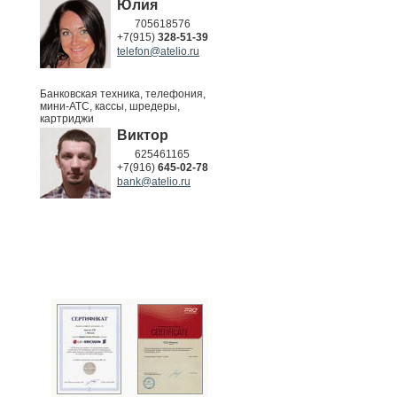
Юлия
705618576
+7(915)
328-51-39
telefon@atelio.ru
Банковская техника, телефония,
мини-АТС, кассы, шредеры,
картриджи
Виктор
625461165
+7(916)
645-02-78
bank@atelio.ru