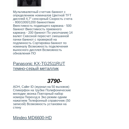
Мультивалютный счетчик банкнот с
определением номиналов Цветной TFT
дисплей 4,7" сенсорный Скорость счета
- 800/1000/1200 банкнот/мин
Вместимость подающего кармана - 500
банкнот Вместимость приемного
кармана - 200 банкнот По умолчанию 14
валют Сквозной пересчет смешанной
пачки банкнот с проверкой на
подлинность Сортировка банкнот по
номиналу Возможность подключения
выносного дисплея Возможность
обновления ПО
Panasonic KX-TG2511RUT
темно-серый металлик
3790-
АОН, Caller ID (журнал на 50 вызовов)
Спикерфон на трубке Полифонические
мелодии звонка Повторный набор
номера Переход в Эко режим одним
нажатием Телефонный справочник (50
записей) Возможность установки на
стену
Mindeo MD6600-HD