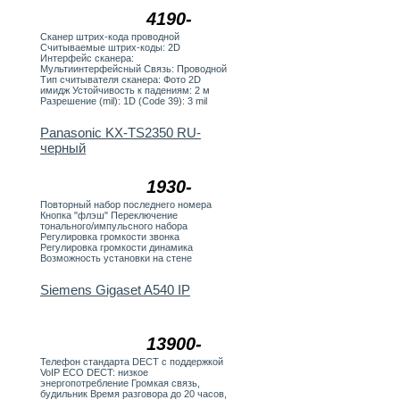
4190-
Сканер штрих-кода проводной
Считываемые штрих-коды: 2D
Интерфейс сканера:
Мультиинтерфейсный Связь: Проводной
Тип считывателя сканера: Фото 2D
имидж Устойчивость к падениям: 2 м
Разрешение (mil): 1D (Code 39): 3 mil
Panasonic KX-TS2350 RU-
черный
1930-
Повторный набор последнего номера
Кнопка "флэш" Переключение
тонального/импульсного набора
Регулировка громкости звонка
Регулировка громкости динамика
Возможность установки на стене
Siemens Gigaset A540 IP
13900-
Телефон стандарта DECT с поддержкой
VoIP ECO DECT: низкое
энергопотребление Громкая связь,
будильник Время разговора до 20 часов,