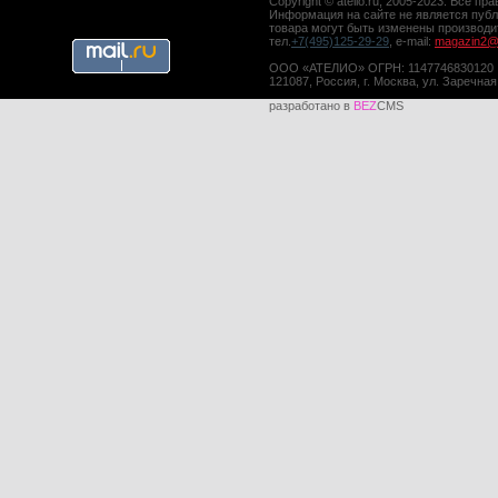
Copyright © atelio.ru, 2005-2023. Все 
Информация на сайте не является публ
товара могут быть изменены производ
тел.
+7(495)125-29-29
, e-mail:
magazin2@a
ООО «АТЕЛИО» ОГРН: 1147746830120
121087, Россия, г. Москва, ул. Заречная
разработано в
BEZ
CMS