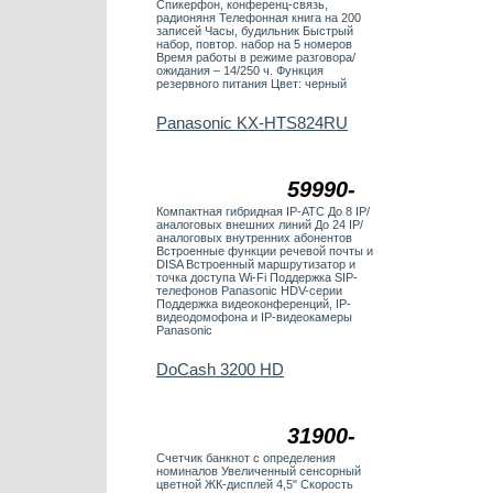
Спикерфон, конференц-связь,
радионяня Телефонная книга на 200
записей Часы, будильник Быстрый
набор, повтор. набор на 5 номеров
Время работы в режиме разговора/
ожидания – 14/250 ч. Функция
резервного питания Цвет: черный
Panasonic KX-HTS824RU
59990-
Компактная гибридная IP-АТС До 8 IP/
аналоговых внешних линий До 24 IP/
аналоговых внутренних абонентов
Встроенные функции речевой почты и
DISA Встроенный маршрутизатор и
точка доступа Wi-Fi Поддержка SIP-
телефонов Panasonic HDV-серии
Поддержка видеоконференций, IP-
видеодомофона и IP-видеокамеры
Panasonic
DoCash 3200 HD
31900-
Счетчик банкнот с определения
номиналов Увеличенный сенсорный
цветной ЖК-дисплей 4,5" Скорость