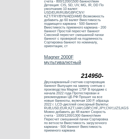
счета - 800/1200/1500 банкнот/мин
Детекция: СIS, SD, UV, MG, IR, DD По
умолчанию 10 валют:
USD/EUR/RUB/GBP/CNY/
KZT/TRY/BYN/AED/AMD Возможность
добавить до 60 валют Вместимость
подающего кармана - 500 банкнот
Вместимость приемного кармана - 200
банкнот Простой пересчет банкнот
Сквозной пересчет смешанной пачки
банкнот с проверкой на подлинность
Сортировка банкнот по номиналу,
ориентации, ст
Magner 2000F
мультивалютный
214950-
Двухкарманный счетчик-сортировщик
банкнот Выпущен на замену снятым с
производства Magner 175F В продаже с
начала 2022 года Протестирован и
рекомендован ЦБ РФ Прошит на все
новые банкноты, включая 100 Р. образца
2022 г. LCD-дисплей сенсорный Валюты:
RUB,USD,EUR,KZT,UAH,GBP,CHF,JPY,CNY,UZS,KGS
Можно добавить до 48 валют Скорость
счета - 1000/1200/1300 банкнот/мин
Пересчет смешанной пачки Сортировка
по ветхости Вместимость загрузочного
кармана - 500 банкнот Вместимость
приемного кармана