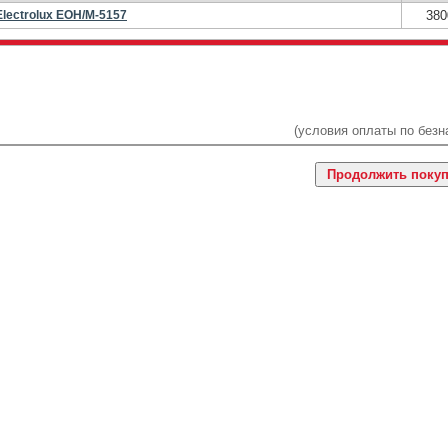
Electrolux EOH/M-5157
380
(условия оплаты по безн