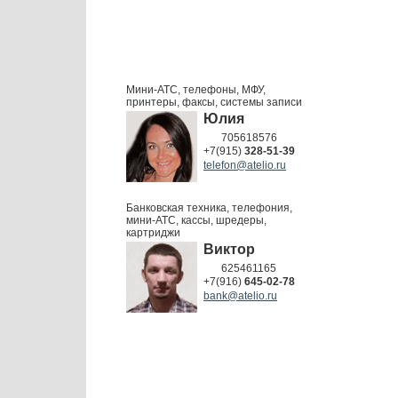
Мини-АТС, телефоны, МФУ,
принтеры, факсы, системы записи
Юлия
705618576
+7(915)
328-51-39
telefon@atelio.ru
Банковская техника, телефония,
мини-АТС, кассы, шредеры,
картриджи
Виктор
625461165
+7(916)
645-02-78
bank@atelio.ru