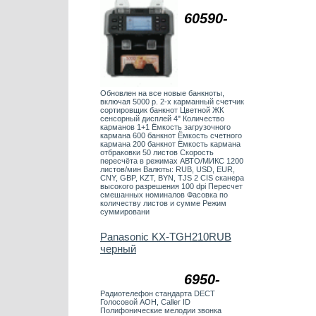
60590-
Обновлен на все новые банкноты,
включая 5000 р. 2-х карманный счетчик
сортировщик банкнот Цветной ЖК
сенсорный дисплей 4" Количество
карманов 1+1 Ёмкость загрузочного
кармана 600 банкнот Ёмкость счетного
кармана 200 банкнот Ёмкость кармана
отбраковки 50 листов Скорость
пересчёта в режимах АВТО/МИКС 1200
листов/мин Валюты: RUB, USD, EUR,
CNY, GBP, KZT, BYN, TJS 2 CIS сканера
высокого разрешения 100 dpi Пересчет
смешанных номиналов Фасовка по
количеству листов и сумме Режим
суммировани
Panasonic KX-TGH210RUB
черный
6950-
Радиотелефон стандарта DECT
Голосовой АОН, Caller ID
Полифонические мелодии звонка