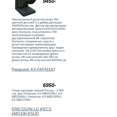
9450-
Просмотровый детектор валют ЖК-
цветной дисплей 4,3 дюйма Детекция:
УФ/ИК/Антистокс Датчик автовключения/
автовыключения (выкл/1/3/5/10/15/20/30
мин) Контроль спецэлемента «М»
(визуализация в режиме
двухдиапазонной ИК подсветки)
Контроль специальных красок с
антистоксовыми люминофорами
Проведение одновременно двух видов
контроля: УФ и ИК Настройка яркости и
контрастности изображения Длина
волны УФ излучателей 360-380 нм
Длина волны ИК излучателей 850/940 нм
Panasonic KX-FAT431A7
6950-
Тонер-картридж черный Ресурс - 6 000
стр. Для Panasonic KX-MB2510RU, KX-
MB2540RU, Panasonic KX-MB2230RU,
KX-MB2270RU
ERICSSON-LG iPECS
eMG100-KSUD