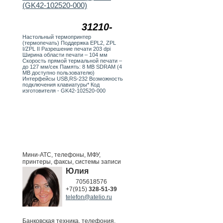
(GK42-102520-000)
31210-
Настольный термопринтер
(термопечать) Поддержка EPL2, ZPL
I/ZPL II Разрешение печати 203 dpi
Ширина области печати – 104 мм
Скорость прямой термальной печати –
до 127 мм/сек Память: 8 MB SDRAM (4
MB доступно пользователю)
Интерфейсы USB,RS-232 Возможность
подключения клавиатуры* Код
изготовителя - GK42-102520-000
Мини-АТС, телефоны, МФУ,
принтеры, факсы, системы записи
Юлия
705618576
+7(915)
328-51-39
telefon@atelio.ru
Банковская техника, телефония,