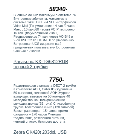
58340-
Внешние линии: максимум в системе 74
Внутренние абоненты: максимум в
системе 140 8 DKT и 4 SLT интерфейсов
Voice Mail (По умолчанию : 4 кан./2 часа,
Макс : 16 кан./60 часов) VOIP: встроено
16 кан. (по умолчанию 2 кан.).
Расширение до 74 кан. через VOIB48 и
2-ой KSU 32 IP EXT/MEX по умолчанию.
Встроенная UCS лицензия на 2
продвинутых пользователя Встроенный
ClickCall : 2 копии
Panasonic KX-TG6812RUB
черный 2 трубки
7750-
Радиотелефон стандарта DECT 2 трубки
в комплекте АОН, Caller ID (журнал на
50 вызовов), голосовой АОН Журнал
входящих вызовов на 50 номеров 40
мелодий звонка Полифонические
мелодии звонка (32 тона) Спикерфон на
трубке Телефонная книга (120 записей)
Время разговора – 15 часов, время
ожидания – 170 часов Функции
"радионяня", резервного питания,
черный список, быстрого доступа
Zebra GK420t 203dpi, USB