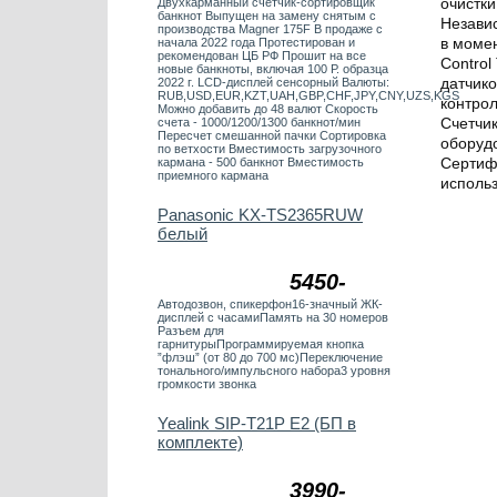
очистки
Двухкарманный счетчик-сортировщик
банкнот Выпущен на замену снятым с
Независ
производства Magner 175F В продаже с
в момен
начала 2022 года Протестирован и
рекомендован ЦБ РФ Прошит на все
Control
новые банкноты, включая 100 Р. образца
датчико
2022 г. LCD-дисплей сенсорный Валюты:
RUB,USD,EUR,KZT,UAH,GBP,CHF,JPY,CNY,UZS,KGS
контрол
Можно добавить до 48 валют Скорость
Счетчик
счета - 1000/1200/1300 банкнот/мин
Пересчет смешанной пачки Сортировка
оборуд
по ветхости Вместимость загрузочного
Сертиф
кармана - 500 банкнот Вместимость
приемного кармана
использ
Panasonic KX-TS2365RUW
белый
5450-
Автодозвон, спикерфон16-значный ЖК-
дисплей с часамиПамять на 30 номеров
Разъем для
гарнитурыПрограммируемая кнопка
”флэш” (от 80 до 700 мс)Переключение
тонального/импульсного набора3 уровня
громкости звонка
Yealink SIP-T21P E2 (БП в
комплекте)
3990-