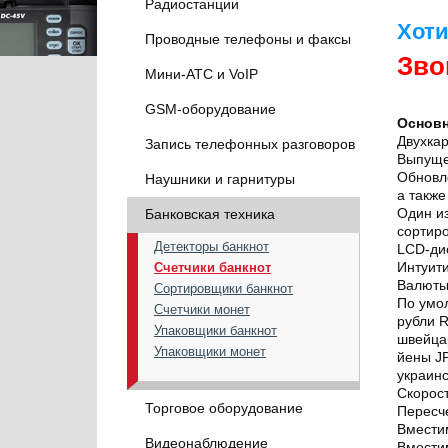
Радиостанции
Хоти
Проводные телефоны и факсы
Зво
Мини-АТС и VoIP
GSM-оборудование
Основн
Двухка
Запись телефонных разговоров
Выпуще
Обновле
Наушники и гарнитуры
а также
Один из
Банковская техника
сортир
Детекторы банкнот
LCD-ди
Интуит
Счетчики банкнот
Валюты
Сортировщики банкнот
По умо
Счетчики монет
рубли 
Упаковщики банкнот
швейца
Упаковщики монет
йены J
украин
Скорост
Торговое оборудование
Пересч
Вместим
Видеонаблюдение
Вместим