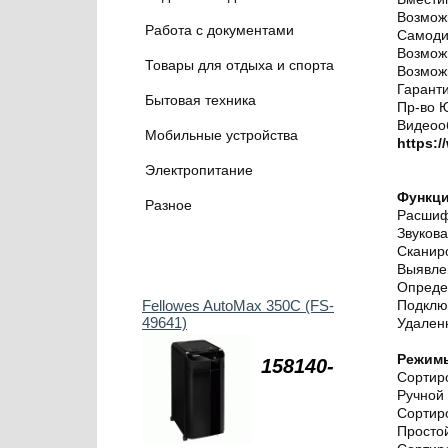
Возмож
Работа с документами
Самодиа
Возмож
Товары для отдыха и спорта
Возмож
Гаранти
Бытовая техника
Пр-во 
Видеооб
Мобильные устройства
https:
Электропитание
Функци
Разное
Расшиф
Звуков
Сканир
Выявле
Опреде
Fellowes AutoMax 350C (FS-
Подклю
49641)
Удален
Режим
158140-
Сортир
Ручной 
Сортир
Простой