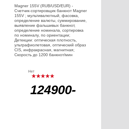
Magner 155V (RUB/USD/EUR) -
Счетчик-сортировщик банкнот Magner
155V ; мультивалютный, фасовка,
определение валюты, суммирование,
выявление фальшивых банкнот,
определение номинала, сортировка
по номиналу, по ориентации;
Детекции: оптическая плотность,
ультрафиолетовая, оптический образ
CIS, инфракрасная, магнитная;
Скорость до 1200 банкнот/мин
Нет
124900-