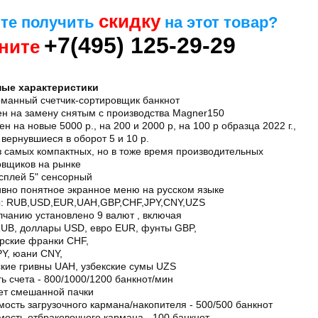
скидку
те получить
на этот товар?
+7(495) 125-29-29
ните
ые характеристики
рманный счетчик-сортировщик банкнот
н на замену снятым с производства Magner150
н на новые 5000 р., на 200 и 2000 р, на 100 р образца 2022 г.,
 вернувшиеся в оборот 5 и 10 р.
 самых компактных, но в тоже время производительных
овщиков на рынке
сплей 5" сенсорный
ивно понятное экранное меню на русском языке
: RUB,USD,EUR,UAH,GBP,CHF,JPY,CNY,UZS
лчанию установлено 9 валют , включая
RUB, доллары USD, евро EUR, фунты GBP,
рские франки CHF,
PY, юани CNY,
ские гривны UAH, узбекские сумы UZS
ь счета - 800/1000/1200 банкнот/мин
ет смешанной пачки
ость загрузочного кармана/накопителя - 500/500 банкнот
ость отбраковочного кармана - 100 банкнот