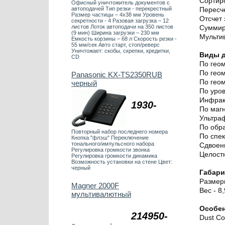
Сортир
Офисный уничтожитель документов с
автоподачей Тип резки - перекрестный
Пересч
Размер частицы – 4х38 мм Уровень
Отсчет
секретности - 4 Разовая загрузка – 12
листов Лоток автоподачи на 350 листов
Суммир
(9 мин) Ширина загрузки – 230 мм
Мульти
Емкость корзины – 68 л Скорость резки -
55 мм/сек Авто старт, стоп/реверс
Уничтожает: скобы, скрепки, кредитки,
Виды д
CD
По гео
По гео
Panasonic KX-TS2350RUB
По гео
черный
По уро
Инфрак
1930-
По маг
Ультра
По обра
Повторный набор последнего номера
По спек
Кнопка "флэш" Переключение
тонального/импульсного набора
Сдвоен
Регулировка громкости звонка
Целост
Регулировка громкости динамика
Возможность установки на стене Цвет:
черный
Габар
Размер
Magner 2000F
Вес - 8,
мультивалютный
Особе
214950-
Dust Co