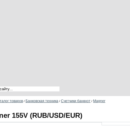
талог товаров
Банковская техника
Счетчики банкнот
Magner
/
/
/
ner 155V (RUB/USD/EUR)