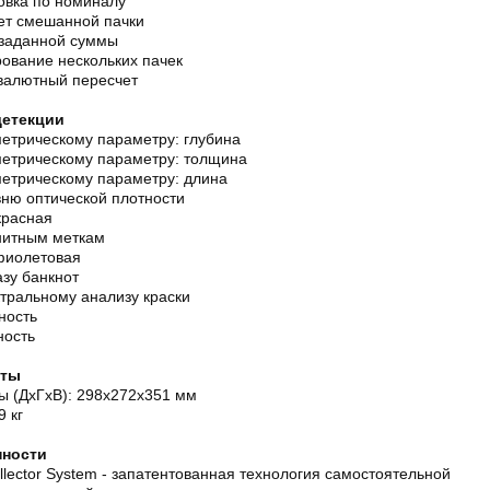
овка по номиналу
ет смешанной пачки
 заданной суммы
ование нескольких пачек
валютный пересчет
етекции
метрическому параметру: глубина
метрическому параметру: толщина
метрическому параметру: длина
вню оптической плотности
расная
нитным меткам
фиолетовая
зу банкнот
тральному анализу краски
ность
ность
иты
ы (ДxГxВ): 298x272x351 мм
9 кг
нности
llector System - запатентованная технология самостоятельной