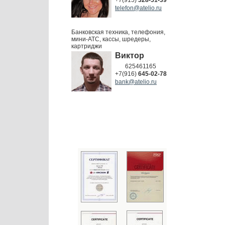
+7(915)
328-51-39
telefon@atelio.ru
Банковская техника, телефония,
мини-АТС, кассы, шредеры,
картриджи
Виктор
625461165
+7(916)
645-02-78
bank@atelio.ru