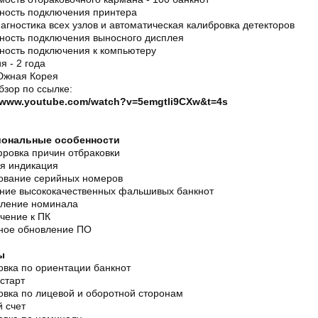
ность подключения принтера
гностика всех узлов и автоматическая калибровка детекторов
ность подключения выносного дисплея
ность подключения к компьютеру
я - 2 года
Южная Корея
зор по ссылке:
//www.youtube.com/watch?v=5emgtli9CXw&t=4s
ональные особенности
ровка причин отбраковки
ая индикация
ование серийных номеров
ние высококачественных фальшивых банкнот
ление номинала
чение к ПК
ное обновление ПО
ы
овка по ориентации банкнот
старт
овка по лицевой и оборотной сторонам
 счет