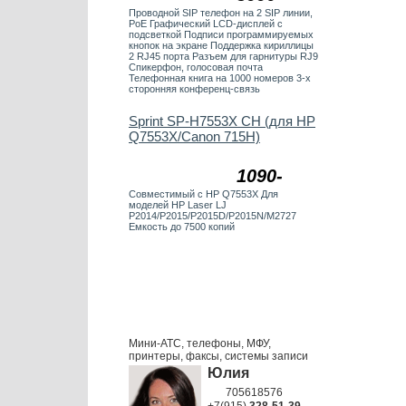
Проводной SIP телефон на 2 SIP линии,
PoE Графический LCD-дисплей с
подсветкой Подписи программируемых
кнопок на экране Поддержка кириллицы
2 RJ45 порта Разъем для гарнитуры RJ9
Спикерфон, голосовая почта
Телефонная книга на 1000 номеров 3-х
сторонняя конференц-связь
Sprint SP-H7553X CH (для HP
Q7553X/Canon 715H)
1090-
Совместимый с HP Q7553X Для
моделей HP Laser LJ
P2014/P2015/P2015D/P2015N/M2727
Емкость до 7500 копий
Мини-АТС, телефоны, МФУ,
принтеры, факсы, системы записи
Юлия
705618576