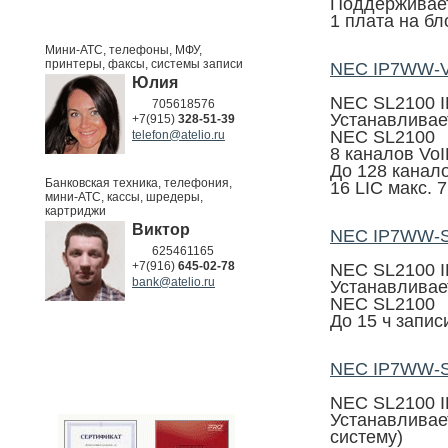
Поддерживает
1 плата на бл
Мини-АТС, телефоны, МФУ,
принтеры, факсы, системы записи
NEC IP7WW-
Юлия
NEC SL2100 I
705618576
Устанавливае
+7(915)
328-51-39
NEC SL2100
telefon@atelio.ru
8 каналов VoI
До 128 канал
Банковская техника, телефония,
16 LIC макс. 7
мини-АТС, кассы, шредеры,
картриджи
Виктор
NEC IP7WW-
625461165
+7(916)
645-02-78
NEC SL2100 I
bank@atelio.ru
Устанавливае
NEC SL2100
До 15 ч запис
NEC IP7WW-
NEC SL2100 I
Устанавливае
систему)