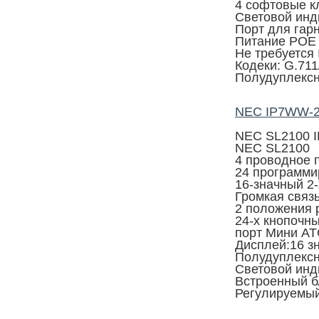
4 софтовые 
Световой инд
Порт для гар
Питание POE
Не требуется 
Кодеки: G.711
Полудуплекс
NEC IP7WW-2
NEC SL2100 
NEC SL2100
4 проводное 
24 программ
16-значный 2
Громкая связ
2 положения 
24-х кнопочн
порт Мини А
Дисплей:16 зн
Полудуплекс
Световой инд
Встроенный б
Регулируемый