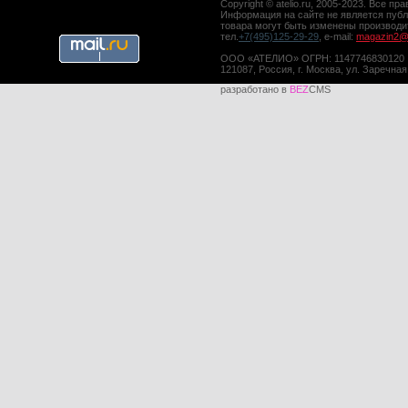
Copyright © atelio.ru, 2005-2023. Все 
Информация на сайте не является публ
товара могут быть изменены производ
тел.
+7(495)125-29-29
, e-mail:
magazin2@a
ООО «АТЕЛИО» ОГРН: 1147746830120
121087, Россия, г. Москва, ул. Заречная
разработано в
BEZ
CMS