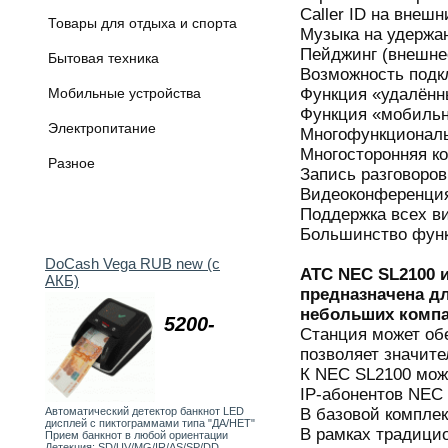
Caller ID на внеш
Товары для отдыха и спорта
Музыка на удержа
Пейджинг (внешне
Бытовая техника
Возможность под
Функция «удалённ
Мобильные устройства
Функция «мобильн
Электропитание
Многофункциональ
Многосторонняя к
Разное
Запись разговоров
Видеоконференци
Поддержка всех в
Большинство функ
DoCash Vega RUB new (с
АТС NEC SL2100 и
АКБ)
предназначена д
небольших компан
5200-
Станция может обе
позволяет значите
К NEC SL2100 можн
IP-абонентов NEC 
В базовой комплек
Автоматический детектор банкнот LED
дисплей с пиктограммами типа "ДА/НЕТ"
В рамках традици
Прием банкнот в любой ориентации
Детекция: SD/UV/MG/IR/AS/SP/DD