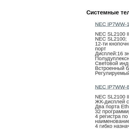
Системные те
NEC IP7WW-1
NEC SL2100 
NEC SL2100;
12-ти кнопоч
порт
Дисплей:16 зн
Полудуплекс
Световой инд
Встроенный б
Регулируемый
NEC IP7WW-8
NEC SL2100 
ЖК-дисплей с 
Два порта Eth
32 программ
4 регистра по
наименование
4 гибко назн