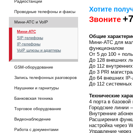
Радиостанции
Хотите полу
Проводные телефоны и факсы
+7
Звоните
Мини-АТС и VoIP
Мини-АТС
Общие характери
SIP-телефоны
Мини-АТС для мал
IP-телефоны
функционалом
VoIP шлюзы и адаптеры
От 5 до 100 + пол
До 128 внешних л
До 112 внутренни
GSM-оборудование
До 3 PRI магистра
До 64 внешних IP-
Запись телефонных разговоров
До 112 системных
Наушники и гарнитуры
Технические хара
Банковская техника
4 порта в базовой
Городские линии 
Торговое оборудование
Внутренние абоне
Расширения функци
Видеонаблюдение
настройка через 
Работа с документами
Управление чере