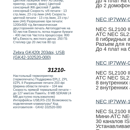
До 4 плат на 
Цветное лазерное МФУ А3 (копир,
принтер, сканер, факс) Цветной
До 2 домофоно
сенсорный ЖК-дисплей 7 дюйм.
сенсорный Скорость ч/б печати - 13
стр./мин, 23 стр./мин (А4) Скорость
цветной печати - 13 стр./мин, 23 стр./
NEC IP7WW-0
мин (А4) Разрешение при печати:
1200х600 т/д Автоматическая
двусторонняя печать Автоподатчик на
NEC SL2100 I
50 листов Емкость лотка подачи бумаги
АТС NEC SL2
- 400 листов Частота процессора: 800
8 гибридных 
МГц Емкость жесткого диска: 250 ГБ
Степлер (до 20 листов 80 гр)
Разъем для п
До 4 плат на
Zebra GK420t 203dpi, USB
(GK42-102520-000)
NEC IP7WW-0
31210-
NEC SL2100 I
Настольный термопринтер
АТС NEC SL2
(термопечать) Поддержка EPL2, ZPL
8 внутренних
I/ZPL II Разрешение печати 203 dpi
Ширина области печати – 104 мм
2 внутренних 
Скорость прямой термальной печати –
до 127 мм/сек Память: 8 MB SDRAM (4
MB доступно пользователю)
Интерфейсы USB,RS-232 Возможность
NEC IP7WW-
подключения клавиатуры* Код
изготовителя - GK42-102520-000
NEC SL2100 I
Мини-АТС NE
30 каналов I
Устанавливае