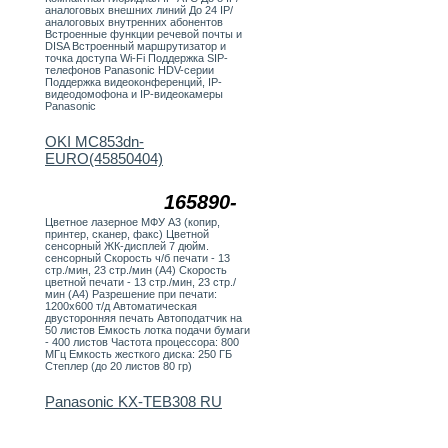
аналоговых внешних линий До 24 IP/
аналоговых внутренних абонентов
Встроенные функции речевой почты и
DISA Встроенный маршрутизатор и
точка доступа Wi-Fi Поддержка SIP-
телефонов Panasonic HDV-серии
Поддержка видеоконференций, IP-
видеодомофона и IP-видеокамеры
Panasonic
OKI MC853dn-
EURO(45850404)
165890-
Цветное лазерное МФУ А3 (копир,
принтер, сканер, факс) Цветной
сенсорный ЖК-дисплей 7 дюйм.
сенсорный Скорость ч/б печати - 13
стр./мин, 23 стр./мин (А4) Скорость
цветной печати - 13 стр./мин, 23 стр./
мин (А4) Разрешение при печати:
1200х600 т/д Автоматическая
двусторонняя печать Автоподатчик на
50 листов Емкость лотка подачи бумаги
- 400 листов Частота процессора: 800
МГц Емкость жесткого диска: 250 ГБ
Степлер (до 20 листов 80 гр)
Panasonic KX-TEB308 RU