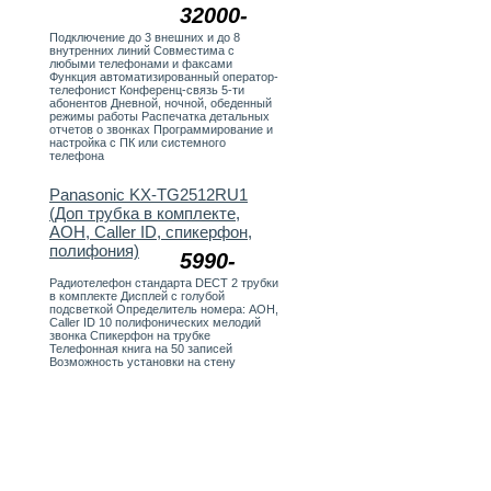
32000-
Подключение до 3 внешних и до 8
внутренних линий Совместима с
любыми телефонами и факсами
Функция автоматизированный оператор-
телефонист Конференц-связь 5-ти
абонентов Дневной, ночной, обеденный
режимы работы Распечатка детальных
отчетов о звонках Программирование и
настройка с ПК или системного
телефона
Panasonic KX-TG2512RU1
(Доп трубка в комплекте,
АОН, Caller ID, спикерфон,
полифония)
5990-
Радиотелефон стандарта DECT 2 трубки
в комплекте Дисплей с голубой
подсветкой Определитель номера: АОН,
Caller ID 10 полифонических мелодий
звонка Спикерфон на трубке
Телефонная книга на 50 записей
Возможность установки на стену