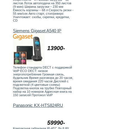
листов Лоток автоподачи на 350 листов
(9 мин) Ширина загрузки – 230 мм
Емкость корзины – 68 л Скорость резки -
55 мм/сек Авто старт, стоп/реверс
Уничтожает: скобы, скрепки, кредитки,
CD
Siemens Gigaset A540 IP
13900-
Телефон стандарта DECT с поддержкой
VoIP ECO DECT: низкое
энергопотребление Громкая связь,
будильник Время разговора до 20 часов,
время ожидания 220 часов Дисплей с
подсветкой (4 цветовые схемы)
Подсветка кнопок на трубке Повторный
набор на 10 номеров Адресная книга на
150 записей Протокол VoIP
Panasonic KX-HTS824RU
59990-
Компактная гибридная IP-АТС До 8 IP/