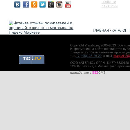
НОВОСТИ
ВАКАНСИИ
ГЛАВНАЯ
КАТАЛОГ 
/
Copyright © atelio.ru, 2005-2023. Все 
Информация на сайте не является публ
товара могут быть изменены производ
тел.
+7(495)125-29-29
, e-mail:
magazin2@a
ООО «АТЕЛИО» ОГРН: 1147746830120
121087, Россия, г. Москва, ул. Заречная
разработано в
BEZ
CMS