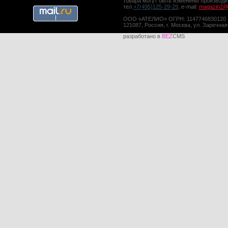
товара могут быть изменены производ
тел.
+7(495)125-29-29
, e-mail:
magazin2@a
ООО «АТЕЛИО» ОГРН: 1147746830120
121087, Россия, г. Москва, ул. Заречная
разработано в
BEZ
CMS