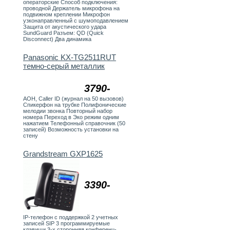
операторские Способ подключения:
проводной Держатель микрофона на
подвижном креплении Микрофон
узконаправленный с шумоподавлением
Защита от акустического удара
SundGuard Разъем: QD (Quick
Disconnect) Два динамика
Panasonic KX-TG2511RUT
темно-серый металлик
3790-
АОН, Caller ID (журнал на 50 вызовов)
Спикерфон на трубке Полифонические
мелодии звонка Повторный набор
номера Переход в Эко режим одним
нажатием Телефонный справочник (50
записей) Возможность установки на
стену
Grandstream GXP1625
3390-
IP-телефон c поддержкой 2 учетных
записей SIP 3 программируемые
клавиши 3-х сторонняя конференц-