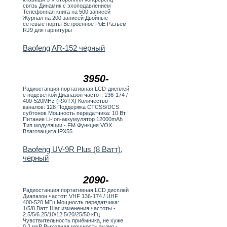
связь Динамик с эхоподавлением
Телефонная книга на 500 записей
Журнал на 200 записей Двойные
сетевые порты Встроенное PoE Разъем
RJ9 для гарнитуры
Baofeng AR-152 черный
3950-
Радиостанция портативная LCD-дисплей
с подсветкой Диапазон частот: 136-174 /
400-520MHz (RX/TX) Количество
каналов: 128 Поддержка CTCSS/DCS
субтонов Мощность передатчика: 10 Вт
Питание Li-Ion-аккумулятор 12000mAh
Тип модуляции - FM Функция VOX
Влагозащита IPX55
Baofeng UV-9R Plus (8 Ватт),
черный
2090-
Радиостанция портативная LCD дисплей
Диапазон частот: VHF 136-174 / UHF
400-520 МГц Мощность передатчика:
1/5/8 Ватт Шаг изменения частоты -
2.5/5/6.25/10/12.5/20/25/50 кГц
Чувствительность приёмника, не хуже
0,2 мкВ Выходная мощность аудио -